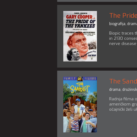
The Prid
biografija
,
dram
Biopic traces 
in 2130 consec
nerve disease 
The Sand
drama
,
družinsk
Radnja filma o
američkom grad
očajnički želi u