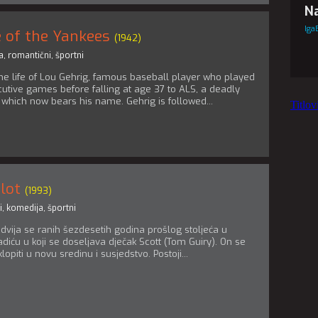
Na
Iga
e of the Yankees
(1942)
a
,
romantični
,
športni
the life of Lou Gehrig, famous baseball player who played
utive games before falling at age 37 to ALS, a deadly
which now bears his name. Gehrig is followed...
Titlo
lot
(1993)
i
,
komedija
,
športni
dvija se ranih šezdesetih godina prošlog stoljeća u
iću u koji se doseljava dječak Scott (Tom Guiry). On se
klopiti u novu sredinu i susjedstvo. Postoji...