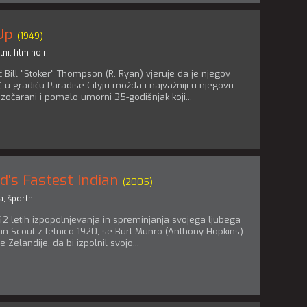
Up
(1949)
tni
,
film noir
č Bill "Stoker" Thompson (R. Ryan) vjeruje da je njegov
 u gradiću Paradise Cityju možda i najvažniji u njegovu
razočarani i pomalo umorni 35-godišnjak koji...
d's Fastest Indian
(2005)
a
,
športni
42 letih izpopolnjevanja in spreminjanja svojega ljubega
an Scout z letnico 1920, se Burt Munro (Anthony Hopkins)
Zelandije, da bi izpolnil svojo...