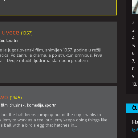
 uvece
(1957)
čni
,
športni
je jugoslovenski film, snimljen 1957. godine u režiji
čića. Po žanru je drama, a po strukturi omnibus. Prva
vi – Dvoje mladih ljudi ima stambeni problem...
Two
(1945)
 film
,
družinski
,
komedija
,
športni
ČL
, but the ball keeps jumping out of the cup, thanks to
 Jerry to work as a tee, but Jerry keeps doing things like
Ha
 ball with a bird's egg that hatches in...
Iga