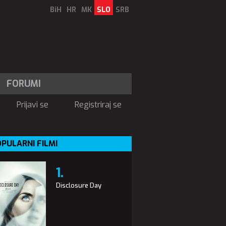
BiH
HR
MK
SLO
SRB
FORUMI
Prijavi se
Registriraj se
PULARNI FILMI
Disclosure Day