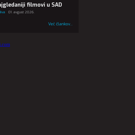
jgledaniji filmovi u SAD
Biva
01. avgust 2026.
Več člankov...
vi.com