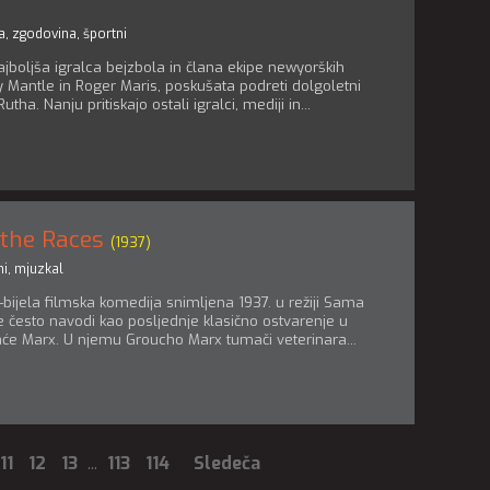
a
,
zgodovina
,
športni
Najboljša igralca bejzbola in člana ekipe newyorških
ey Mantle in Roger Maris, poskušata podreti dolgoletni
tha. Nanju pritiskajo ostali igralci, mediji in...
 the Races
(1937)
ni
,
mjuzkal
bijela filmska komedija snimljena 1937. u režiji Sama
 često navodi kao posljednje klasično ostvarenje u
raće Marx. U njemu Groucho Marx tumači veterinara...
11
12
13
...
113
114
Sledeča