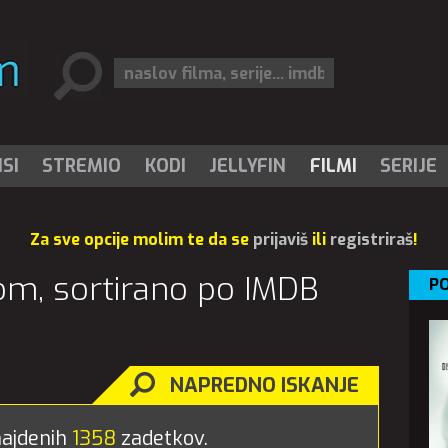
SI
STREMIO
KODI
JELLYFIN
FILMI
SERIJE
Za sve opcije molim te da se
prijaviš
ili
registriraš
!
.com, sortirano po IMDB
PO
NAPREDNO ISKANJE
 najdenih
1358
zadetkov.