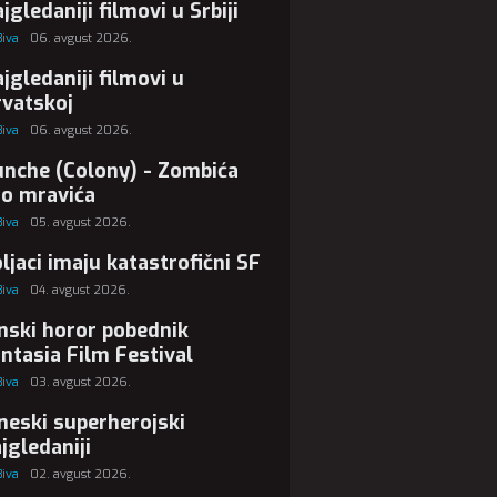
jgledaniji filmovi u Srbiji
Biva
06. avgust 2026.
jgledaniji filmovi u
vatskoj
Biva
06. avgust 2026.
nche (Colony) - Zombića
ao mravića
Biva
05. avgust 2026.
ljaci imaju katastrofični SF
Biva
04. avgust 2026.
nski horor pobednik
ntasia Film Festival
Biva
03. avgust 2026.
neski superherojski
jgledaniji
Biva
02. avgust 2026.