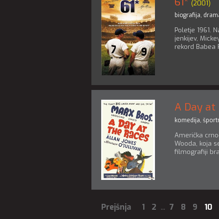
61*
(2001)
biografija
,
dram
Poletje 1961. 
jenkijev, Mick
rekord Babea Ru
A Day at
komedija
,
šport
Američka crno-
Wooda, koja se
filmografiji b
Prejšnja
1
2
...
7
8
9
10