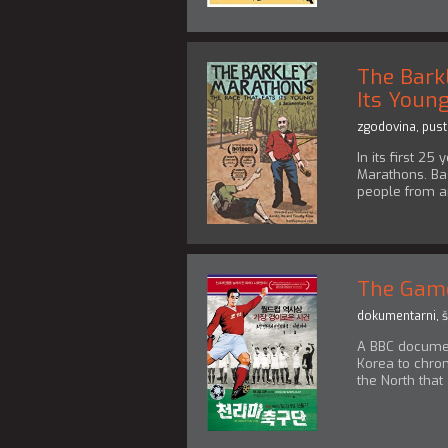
The Bark
Its Youn
zgodovina
,
pust
In its first 2
Marathons. Bas
people from aro
The Game
dokumentarni
,
š
A BBC documen
Korea to chro
the North that