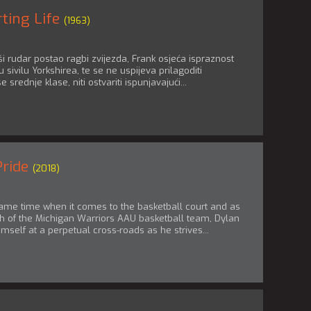
ting Life
(1963)
vši rudar postao ragbi zvijezda, Frank osjeća ispraznost
 u sivilu Yorkshirea, te se ne uspijeva prilagoditi
e srednje klase, niti ostvariti ispunjavajući...
Pride
(2018)
game time when it comes to the basketball court and as
h of the Michigan Warriors AAU basketball team, Dylan
imself at a perpetual cross-roads as he strives...