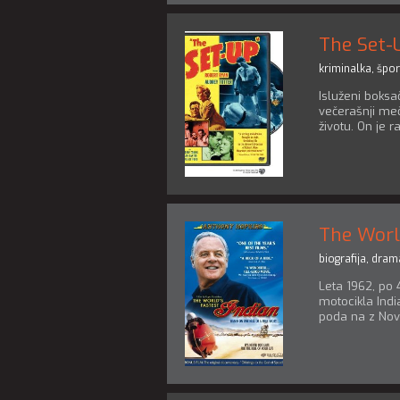
The Set-
kriminalka
,
špor
Isluženi boksa
večerašnji meč
životu. On je 
The Worl
biografija
,
dram
Leta 1962, po 
motocikla Indi
poda na z Nove 