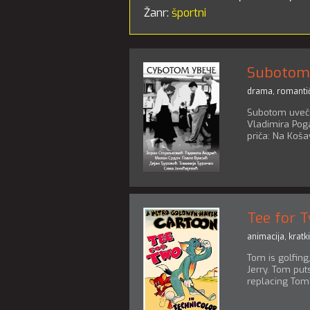
Žanr:
športni
Subotom
drama
,
romanti
Subotom uveče 
Vladimira Poga
priča: Na Koša
Tee for 
animacija
,
kratki
Tom is golfing
Jerry. Tom puts
replacing Tom's