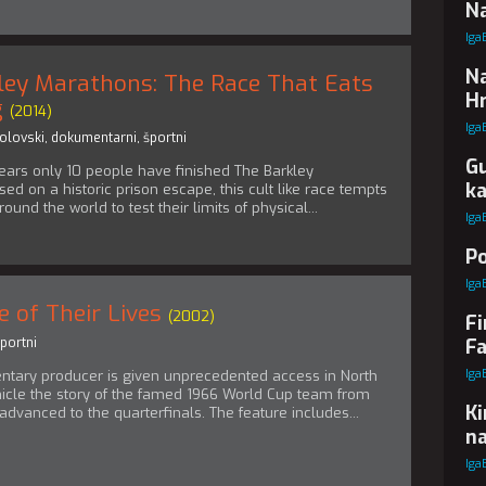
Na
Iga
Na
ley Marathons: The Race That Eats
Hr
g
(2014)
Iga
olovski
,
dokumentarni
,
športni
Gu
5 years only 10 people have finished The Barkley
k
ed on a historic prison escape, this cult like race tempts
und the world to test their limits of physical...
Iga
Po
Iga
 of Their Lives
(2002)
Fi
portni
Fa
Iga
tary producer is given unprecedented access in North
nicle the story of the famed 1966 World Cup team from
Ki
 advanced to the quarterfinals. The feature includes...
na
Iga