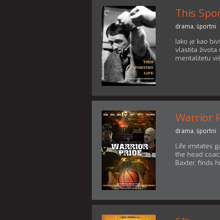
This Spor
drama
,
športni
Iako je kao bi
vlastita života
mentalitetu viš
Warrior 
drama
,
športni
Life imitates 
the head coac
Baxter, finds h