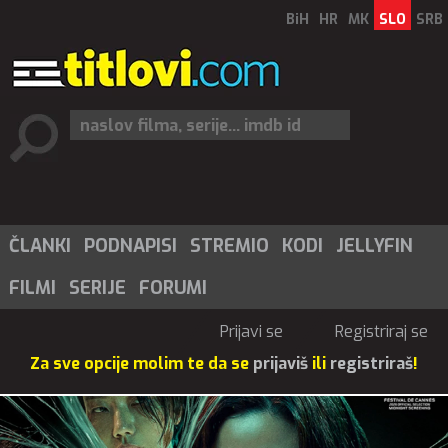
BiH
HR
MK
SLO
SRB
ČLANKI
PODNAPISI
STREMIO
KODI
JELLYFIN
FILMI
SERIJE
FORUMI
Prijavi se
Registriraj se
Za sve opcije molim te da se
prijaviš
ili
registriraš
!