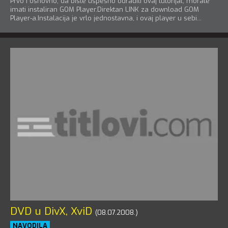
Prvo i osnovno, da biste uspesno odradili ovaj tutorijal, morate
imati instaliran
GOM Player
.Direktan LINK za download GOM
Player-a.Instalacija je vrlo jednostavna, i ovaj player u sebi...
DVD u DivX, XviD
(08.07.2008.)
NAVODILA