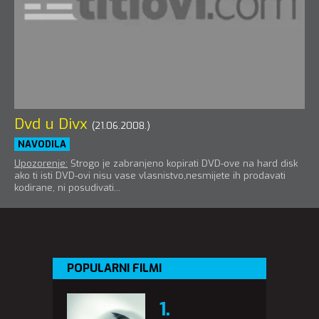
Dvd u Divx
(21.06.2008.)
NAVODILA
Upozorenje:
Strogo je zabranjeno kopirati DVD-ove na hard disk
ako ti isti DVD-ovi nisu vase vlasnistvo,nesmijete ih prodavati
kodirane, ni posudivati...
POPULARNI FILMI