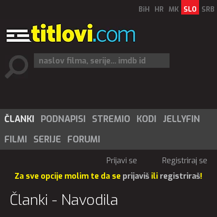
BiH
HR
MK
SLO
SRB
ČLANKI
PODNAPISI
STREMIO
KODI
JELLYFIN
FILMI
SERIJE
FORUMI
Prijavi se
Registriraj se
Za sve opcije molim te da se
prijaviš
ili
registriraš
!
Članki - Navodila