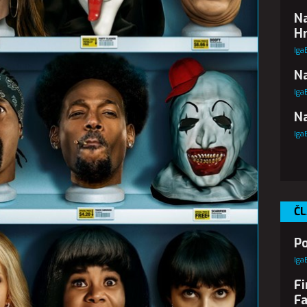
Na
Hr
Iga
Na
Iga
Na
Iga
ČL
Po
Iga
Fi
Fa