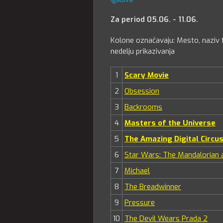
Za period 05.06. - 11.06.
Kolone označavaju: Mesto, naziv f
nedelju prikazivanja
1
Scary Movie
2
Obsession
3
Backrooms
4
Masters of the Universe
5
The Amazing Digital Circus
6
Star Wars: The Mandalorian
7
Michael
8
The Breadwinner
9
Pressure
10
The Devil Wears Prada 2