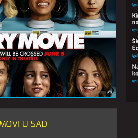
Iga
Ki
na
Iga
Šk
Ed
Iga
N
ko
Iga
LMOVI U SAD