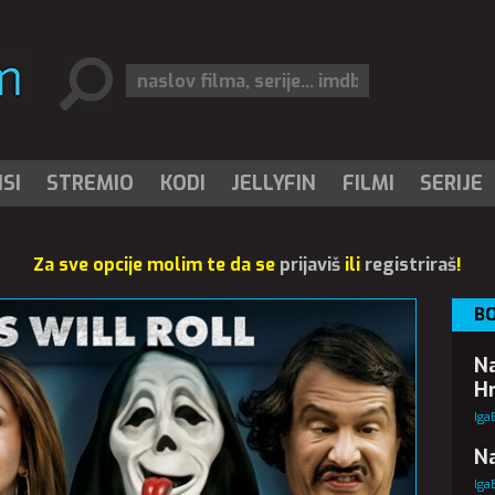
SI
STREMIO
KODI
JELLYFIN
FILMI
SERIJE
Za sve opcije molim te da se
prijaviš
ili
registriraš
!
BO
Na
Hr
Iga
Na
Iga