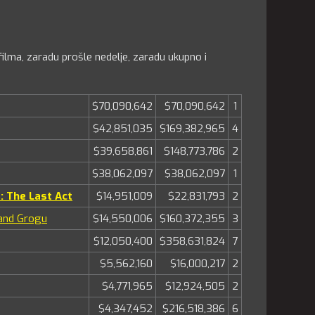
ilma, zaradu prošle nedelje, zaradu ukupno i
$70,090,642
$70,090,642
1
$42,851,035
$169,382,965
4
$39,658,861
$148,773,786
2
$38,062,097
$38,062,097
1
: The Last Act
$14,951,009
$22,831,793
2
 and Grogu
$14,550,006
$160,372,355
3
$12,050,400
$358,631,824
7
$5,562,160
$16,000,217
2
$4,771,965
$12,924,505
2
$4,347,452
$216,518,386
6