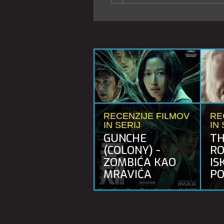
RECENZIJE FILMOV
RE
IN SERIJ
IN 
GUNCHE
TH
(COLONY) -
RO
ZOMBIĆA KAO
IS
MRAVIĆA
PO