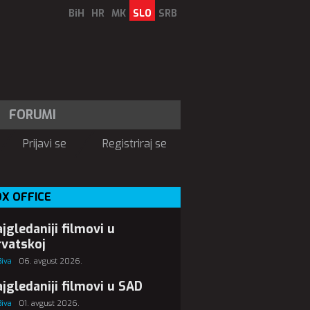
BiH
HR
MK
SLO
SRB
FORUMI
Prijavi se
Registriraj se
X OFFICE
jgledaniji filmovi u
vatskoj
Biva
06. avgust 2026.
jgledaniji filmovi u SAD
Biva
01. avgust 2026.