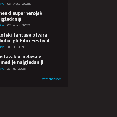
Biva
03. avgust 2026.
neski superherojski
jgledaniji
Biva
02. avgust 2026.
otski fantasy otvara
inburgh Film Festival
Biva
31. julij 2026.
astavak urnebesne
medije najgledaniji
Biva
29. julij 2026.
Več člankov...