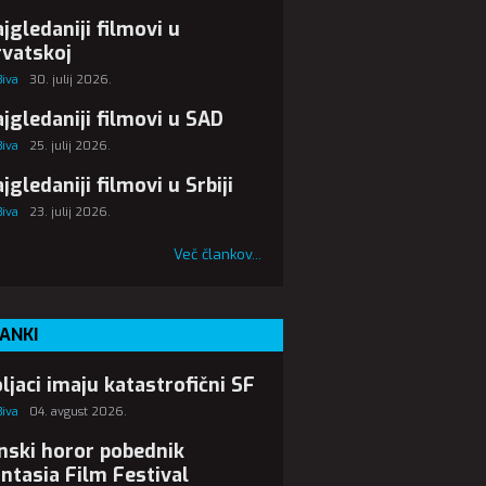
jgledaniji filmovi u
vatskoj
Biva
30. julij 2026.
jgledaniji filmovi u SAD
Biva
25. julij 2026.
jgledaniji filmovi u Srbiji
Biva
23. julij 2026.
Več člankov...
ANKI
ljaci imaju katastrofični SF
Biva
04. avgust 2026.
nski horor pobednik
ntasia Film Festival