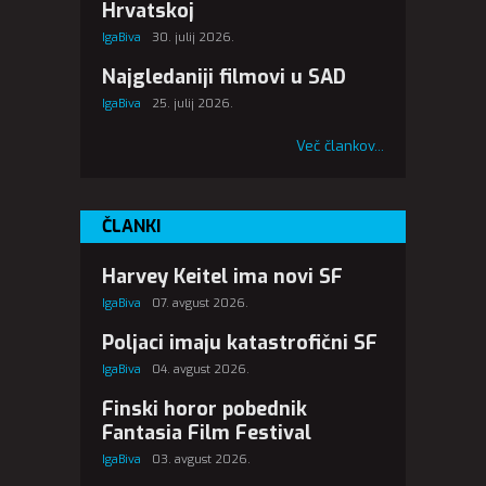
Hrvatskoj
IgaBiva
30. julij 2026.
Najgledaniji filmovi u SAD
IgaBiva
25. julij 2026.
Več člankov...
ČLANKI
Harvey Keitel ima novi SF
IgaBiva
07. avgust 2026.
Poljaci imaju katastrofični SF
IgaBiva
04. avgust 2026.
Finski horor pobednik
Fantasia Film Festival
IgaBiva
03. avgust 2026.