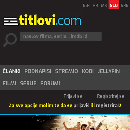
BiH
HR
MK
SLO
SRB
ČLANKI
PODNAPISI
STREMIO
KODI
JELLYFIN
FILMI
SERIJE
FORUMI
Prijavi se
Registriraj se
Za sve opcije molim te da se
prijaviš
ili
registriraš
!