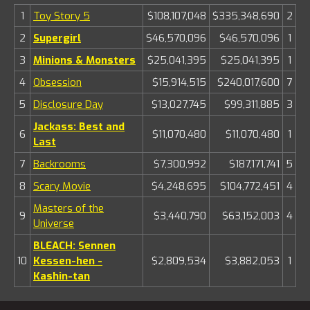
1
Toy Story 5
$108,107,048
$335,348,690
2
2
Supergirl
$46,570,096
$46,570,096
1
3
Minions & Monsters
$25,041,395
$25,041,395
1
4
Obsession
$15,914,515
$240,017,600
7
5
Disclosure Day
$13,027,745
$99,311,885
3
Jackass: Best and
6
$11,070,480
$11,070,480
1
Last
7
Backrooms
$7,300,992
$187,171,741
5
8
Scary Movie
$4,248,695
$104,772,451
4
Masters of the
9
$3,440,790
$63,152,003
4
Universe
BLEACH: Sennen
10
Kessen-hen -
$2,809,534
$3,882,053
1
Kashin-tan