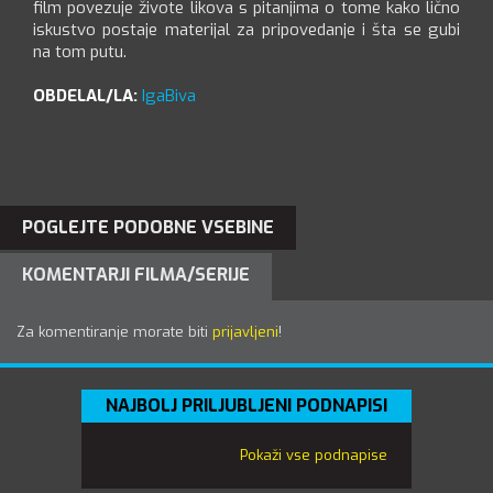
film povezuje živote likova s ​​pitanjima o tome kako lično
iskustvo postaje materijal za pripovedanje i šta se gubi
na tom putu.
OBDELAL/LA:
IgaBiva
POGLEJTE PODOBNE VSEBINE
KOMENTARJI FILMA/SERIJE
Za komentiranje morate biti
prijavljeni
!
NAJBOLJ PRILJUBLJENI PODNAPISI
Pokaži vse podnapise