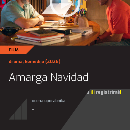
FILM
drama
,
komedija
(2026)
Amarga Navidad
Za sve opcije molim te da se
prijaviš
ili
registriraš
!
ocena uporabnika
-