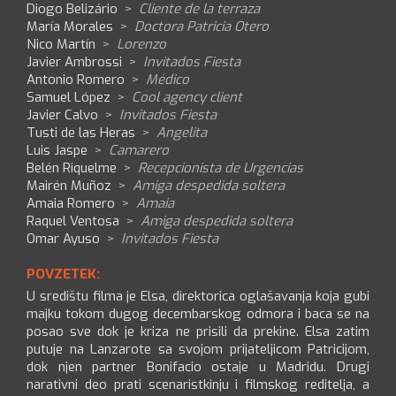
Diogo Belizário
>
Cliente de la terraza
María Morales
>
Doctora Patricia Otero
Nico Martín
>
Lorenzo
Javier Ambrossi
>
Invitados Fiesta
Antonio Romero
>
Médico
Samuel López
>
Cool agency client
Javier Calvo
>
Invitados Fiesta
Tusti de las Heras
>
Angelita
Luis Jaspe
>
Camarero
Belén Riquelme
>
Recepcionista de Urgencias
Mairén Muñoz
>
Amiga despedida soltera
Amaia Romero
>
Amaia
Raquel Ventosa
>
Amiga despedida soltera
Omar Ayuso
>
Invitados Fiesta
POVZETEK:
U središtu filma je Elsa, direktorica oglašavanja koja gubi
majku tokom dugog decembarskog odmora i baca se na
posao sve dok je kriza ne prisili da prekine. Elsa zatim
putuje na Lanzarote sa svojom prijateljicom Patricijom,
dok njen partner Bonifacio ostaje u Madridu. Drugi
narativni deo prati scenaristkinju i filmskog reditelja, a