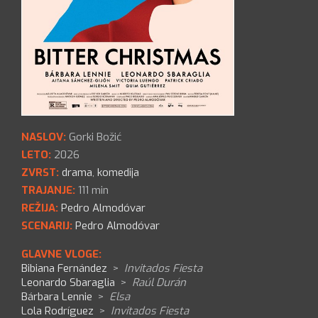
NASLOV:
Gorki Božić
LETO:
2026
ZVRST:
drama
,
komedija
TRAJANJE:
111 min
REŽIJA:
Pedro Almodóvar
SCENARIJ:
Pedro Almodóvar
GLAVNE VLOGE:
Bibiana Fernández
>
Invitados Fiesta
Leonardo Sbaraglia
>
Raúl Durán
Bárbara Lennie
>
Elsa
Lola Rodríguez
>
Invitados Fiesta