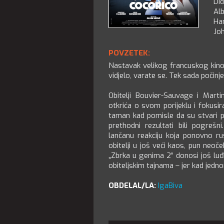
Di
Al
Ha
Jo
POVZETEK:
Nastavak velikog francuskog kino h
vidjelo, varate se. Tek sada počinje
Obitelji Bouvier-Sauvage i Mart
otkrića o svom porijeklu i fokusir
taman kad pomisle da su stvari p
prethodni rezultati bili pogreš
lančanu reakciju koja ponovno ruš
obitelji u još veći kaos, pun neoček
„Zbrka u genima 2“ donosi još luđu
obiteljskim tajnama – jer kad jed
OBDELAL/LA:
IgaBiva