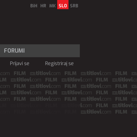
BiH
HR
MK
SLO
SRB
FORUMI
Prijavi se
Registriraj se