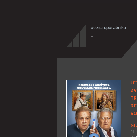
ocena uporabnika
-
LE
ZV
TR
RE
SC
GL
Chr