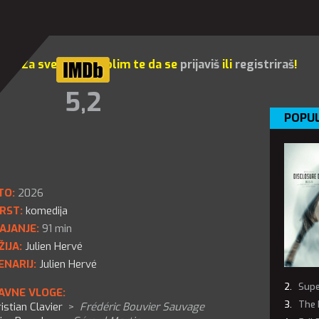
Za sve opcije molim te da se
prijaviš
ili
registriraš
!
5,2
POPUL
TO:
2026
RST:
komedija
AJANJE:
91 min
ŽIJA:
Julien Hervé
ENARIJ:
Julien Hervé
Supe
AVNE VLOGE:
The 
istian Clavier
>
Frédéric Bouvier Sauvage