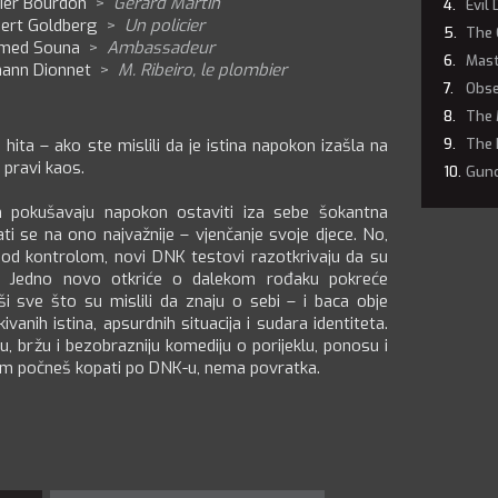
dier Bourdon
>
Gérard Martin
Evil
bert Goldberg
>
Un policier
The 
med Souna
>
Ambassadeur
Mast
hann Dionnet
>
M. Ribeiro, le plombier
Obse
The 
ita – ako ste mislili da je istina napokon izašla na
The 
 pravi kaos.
Gun
in pokušavaju napokon ostaviti iza sebe šokantna
ati se na ono najvažnije – vjenčanje svoje djece. No,
od kontrolom, novi DNK testovi razotkrivaju da su
ni. Jedno novo otkriće o dalekom rođaku pokreće
i sve što su mislili da znaju o sebi – i baca obje
ivanih istina, apsurdnih situacija i sudara identiteta.
, bržu i bezobrazniju komediju o porijeklu, ponosu i
nom počneš kopati po DNK-u, nema povratka.