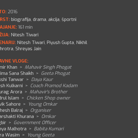
TO:
2016
RST:
biografija
,
drama
,
akcija
,
športni
AJANJE:
161 min
ŽIJA:
Nitesh Tiwari
ENARIJ:
Nitesh Tiwari
,
Piyush Gupta
,
Nikhil
hrotra
,
Shreyas Jain
AVNE VLOGE:
mir Khan
>
Mahavir Singh Phogat
tima Sana Shaikh
>
Geeta Phogat
kshi Tanwar
>
Daya Kaur
ish Kulkarni
>
Coach Pramod Kadam
urag Arora
>
Mahavir's Brother
rul Islam
>
Chicken Shop owner
vik Sahore
>
Young Omkar
hesh Balraj
>
Organiser
arshakti Khurana
>
Omkar
bir
>
Government Officer
nya Malhotra
>
Babita Kumari
ira Wasim
>
Young Geeta