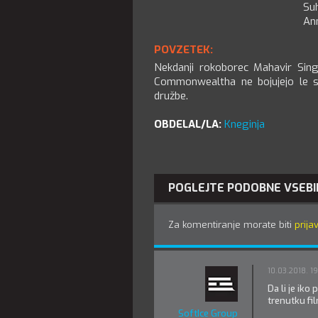
Su
An
POVZETEK:
Nekdanji rokoborec Mahavir Sin
Commonwealtha ne bojujejo le s s
družbe.
OBDELAL/LA:
Kneginja
POGLEJTE PODOBNE VSEBI
Za komentiranje morate biti
prijav
10.03.2018. 19
Da li je ik
trenutku fi
SoftIce Group