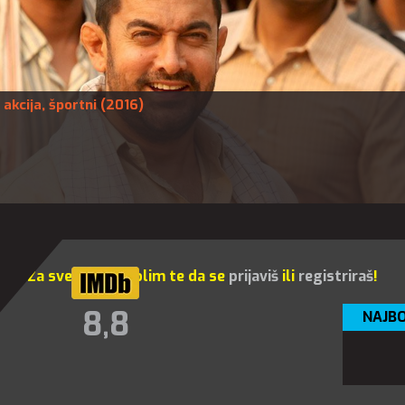
,
akcija
,
športni
(2016)
Za sve opcije molim te da se
prijaviš
ili
registriraš
!
8,8
NAJBO