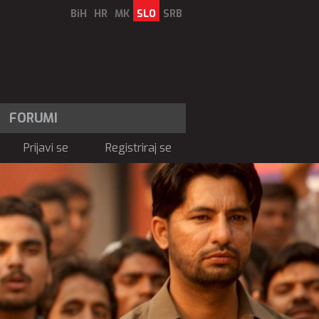
BiH
HR
MK
SLO
SRB
FORUMI
Prijavi se
Registriraj se