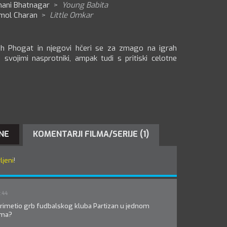
hani Bhatnagar
>
Young Babita
mol Charan
>
Little Omkar
gh Phogat in njegovi hčeri se za zmago na igrah
vojimi nasprotniki, ampak tudi s pritiski celotne
NE
KOMENTARJI FILMA/SERIJE (1)
ljeni
!
:44
o primetio grb fudbalskog kluba Partizan u jednom
lma?