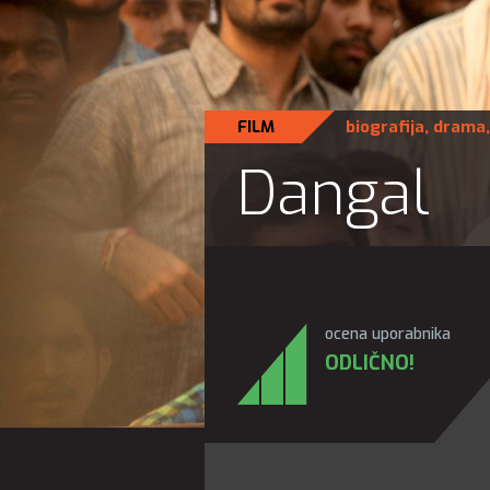
FILM
biografija
,
drama
Dangal
ocena uporabnika
ODLIČNO!