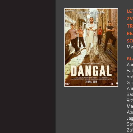
LE
ZV
TR
RE
SC
Me
GL
Aa
Fa
Sa
Gir
An
Bad
Rit
Ma
Ap
Jag
Sa
Za