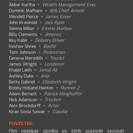
Akbar Kurtha
>
Wealth Management Exec
Dominic Mafham
>
MI6 Chief Arnold
Wendell Pierce
>
James Greer
John Krasinski
>
Jack Ryan
Sienna Miller
>
Emma Marlow
Billy Clements
>
Jimenez
Ikky Kabir
>
Delivery Driver
Keshav Shree
>
Bashir
Tom Johnson
>
Pedestrian
Geneva Meredith
>
Tourist
James Wright
>
Londoner
Khalid Laith
>
Jamal Ali
Ashley Dyke
>
Aria
Betty Gabriel
>
Elizabeth Wright
Bobby Holland Hanton
>
Runner 2
Adam Bernett
>
Patrick Klinghoffer
Nick Adamson
>
Trocken
Alex Brockdorff
>
Actor
Kiran Sonia Sawar
>
Claudia
POVZETEK:
Film nadaljuje zgodbo po štirih uspešnih sezonah