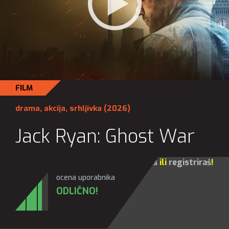
FILM
drama
,
akcija
,
srhljivka
(2026)
Jack Ryan: Ghost War
Za sve opcije molim te da se
prijaviš
ili
registriraš
!
ocena uporabnika
ODLIČNO!