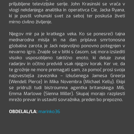
priljubljene televizijske serije. John Krasinski se vrača v
vlogi nekdanjega analitika in operativca Cie, Jacka Ryana,
ki je pustil vohunski svet za seboj ter poskuša živeti
mirno civilno življenje.
Njegov mir pa je kratkega veka. Ko se ponesreči tajna
mednarodna misija in na dan priplava smrtonosna
globalna zarota, je Jack nejevoljno ponovno potegnjen v
nevarno igro. Znajde se v bitki s časom, saj mora izslediti
visoko usposobljeno taktično enoto, ki deluje zunaj
radarjev in očitno predvidi vsak njegov korak. Ker ve, da
te grožnje ne more premagati sam, za pomoč prosi svoja
najzvestejša zaveznika – izkušenega Jamesa Greerja
(Wendell Pierce) in Mika Novembra (Michael Kelly). Ekipi
se pridruži tudi bistroumna agentka britanskega MI6,
Emma Marlowe (Sienna Miller). Skupaj morajo razplesti
mrežo prevar in ustaviti sovražnika, preden bo prepozno.
OBDELAL/LA:
marinko36