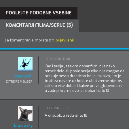
POGLEJTE PODOBNE VSEBINE
KOMENTARJI FILMA/SERIJE (5)
Za komentiranje morate biti
prijavljeni
!
07.06.2026. 17:30
Kao i serija , sasvim dobar film, nije neko
remek delo ali posle serija niko nije mogao da
ocekuje nesto drasticno bolje, taj nivo, i to je
Shadow07.
to ali za navece uz kokice ubiti vreme nije los ,
EXTREME MEMBER
cak sto vise dobar l kakve prave glupendarije
u zadnje vreme ovo je i dobar fil, 6/10
04.06.2026. 11:16
A ono..ok, u redu je. 5/10
Djurowsky