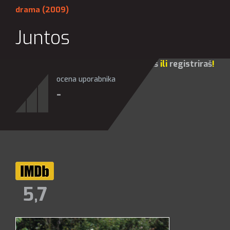
drama
(2009)
Juntos
Za sve opcije molim te da se
prijaviš
ili
registriraš
!
ocena uporabnika
-
5,7