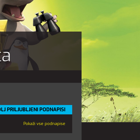
ca
LJ PRILJUBLJENI PODNAPISI
Pokaži vse podnapise