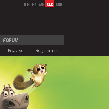
BiH
HR
MK
SLO
SRB
FORUMI
Prijavi se
Registriraj se