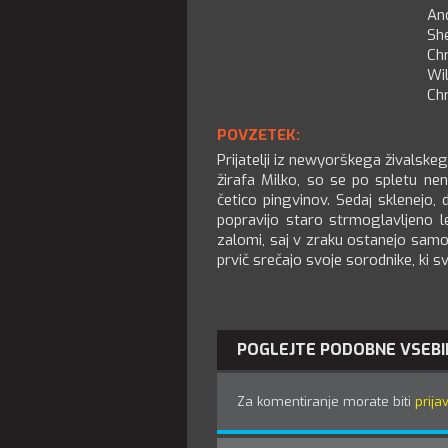
An
Sh
Ch
Wil
Chr
POVZETEK:
Prijatelji iz newyorškega živalskeg
žirafa Milko, so se po spletu nen
četico pingvinov. Sedaj sklenejo,
popravijo staro strmoglavljeno l
zalomi, saj v zraku ostanejo samo 
prvič srečajo svoje sorodnike, ki svo
POGLEJTE PODOBNE VSEBI
Za komentiranje morate biti
prijav