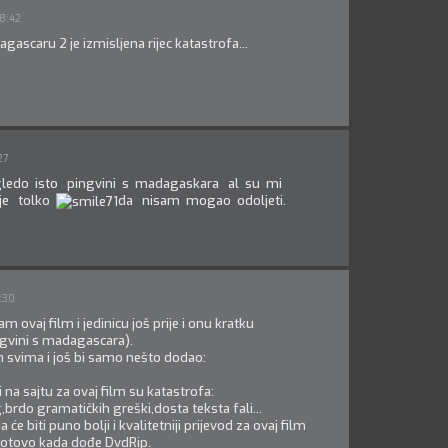
8:42
ascaru 2 je izmisljena rijec katastrofa...
27
ledo isto pingvini s madagaskara al su mi
 je tolko
da nisam mogao odoljeti.
:30
 ovaj film i jedinicu još prije i onu kratku
gvini s madagascara).
svima i još bi samo nešto dodao:
i na sajtu za ovaj film su katastrofa:
,brdo gramatičkih greški,dosta teksta fali...
će biti puno bolji i kvalitetniji prijevod za ovaj film
otovo kada dođe DvdRip.