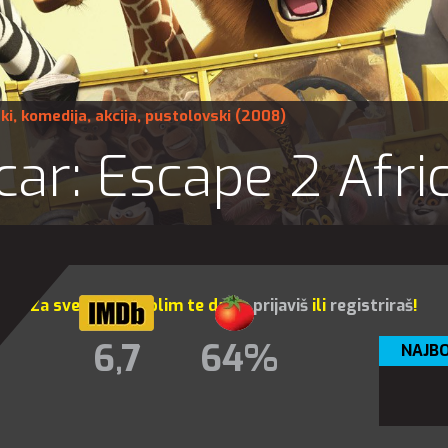
ki
,
komedija
,
akcija
,
pustolovski
(2008)
ar: Escape 2 Afri
Za sve opcije molim te da se
prijaviš
ili
registriraš
!
6,7
64%
NAJBO