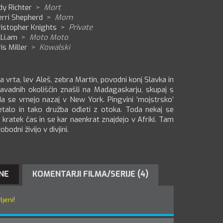
dy Richter
>
Mort
erri Shepherd
>
Mom
ristopher Knights
>
Private
l.i.am
>
Moto Moto
is Miller
>
Kowalski
a vrta, lev Aleš, zebra Martin, povodni konj Slavka in
avadnih okoliščin znašli na Madagaskarju, skupaj s
 da se vrnejo nazaj v New York. Pingvini ‘mojstrsko’
etalo in tako družba odleti z otoka. Toda nekaj se
kratek čas in se kar naenkrat znajdejo v Afriki. Tam
bodni živijo v divjini.
NE
KOMENTARJI FILMA/SERIJE (4)
ljeni
!