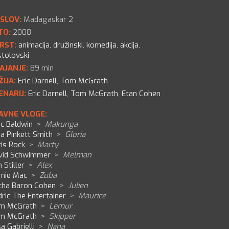
SLOV:
Madagaskar 2
TO:
2008
RST:
animacija
,
družinski
,
komedija
,
akcija
,
stolovski
AJANJE:
89 min
ŽIJA:
Eric Darnell
,
Tom McGrath
ENARIJ:
Eric Darnell
,
Tom McGrath
,
Etan Cohen
AVNE VLOGE:
ec Baldwin
>
Makunga
a Pinkett Smith
>
Gloria
is Rock
>
Marty
vid Schwimmer
>
Melman
 Stiller
>
Alex
rnie Mac
>
Zuba
cha Baron Cohen
>
Julien
ric The Entertainer
>
Maurice
m McGrath
>
Lemur
m McGrath
>
Skipper
sa Gabrielli
>
Nana