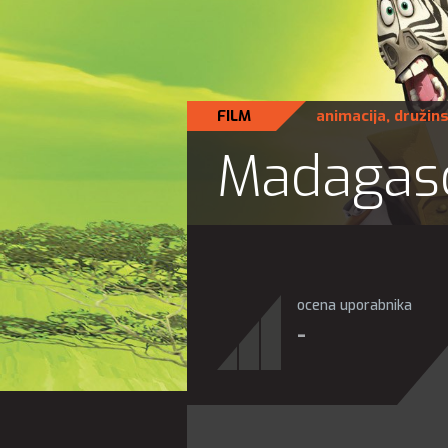
FILM
animacija
,
družins
Madagasc
ocena uporabnika
-