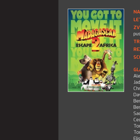
NA
LE
ZV
pu
TR
RE
SC
GL
Al
Jad
Chr
Da
Ben
Be
Sa
Ced
To
To
Eli