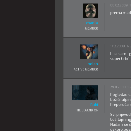
08.02.2009. 1
prema madag
charlly
MEMBER
17.12.2008. 17:
I ja sam g
super.Crtić
nolan
ACTIVE MEMBER
29.11.2008. 15
Pogledao sam
božićnu(pin
Preporučam 
Buki
THE LEGEND OF
Svi prijevod
Loš tajming
Nadam se da 
uskoro,pog