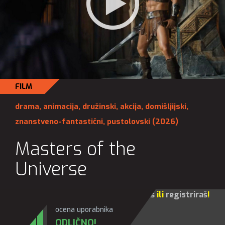
FILM
drama
,
animacija
,
družinski
,
akcija
,
domišljijski
,
znanstveno-fantastični
,
pustolovski
(2026)
Masters of the
Universe
Za sve opcije molim te da se
prijaviš
ili
registriraš
!
ocena uporabnika
ODLIČNO!