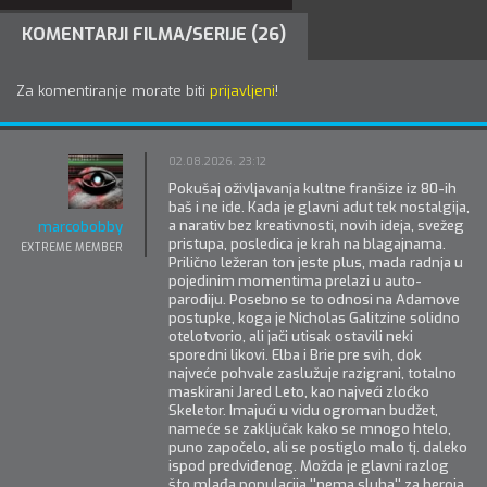
KOMENTARJI FILMA/SERIJE (26)
Za komentiranje morate biti
prijavljeni
!
02.08.2026. 23:12
Pokušaj oživljavanja kultne franšize iz 80-ih
baš i ne ide. Kada je glavni adut tek nostalgija,
a narativ bez kreativnosti, novih ideja, svežeg
marcobobby
pristupa, posledica je krah na blagajnama.
EXTREME MEMBER
Prilično ležeran ton jeste plus, mada radnja u
pojedinim momentima prelazi u auto-
parodiju. Posebno se to odnosi na Adamove
postupke, koga je Nicholas Galitzine solidno
otelotvorio, ali jači utisak ostavili neki
sporedni likovi. Elba i Brie pre svih, dok
najveće pohvale zaslužuje razigrani, totalno
maskirani Jared Leto, kao najveći zloćko
Skeletor. Imajući u vidu ogroman budžet,
nameće se zaključak kako se mnogo htelo,
puno započelo, ali se postiglo malo tj. daleko
ispod predviđenog. Možda je glavni razlog
što mlađa populacija ''nema sluha'' za heroja