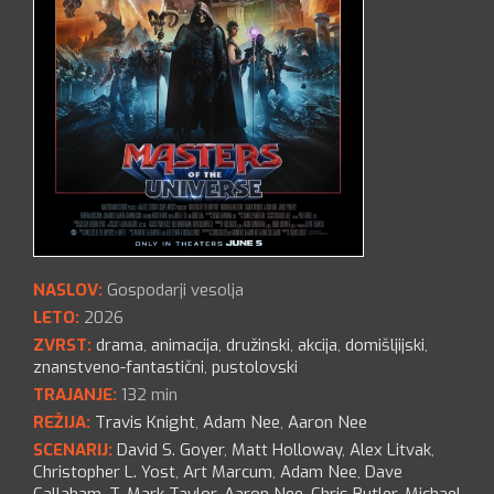
NASLOV:
Gospodarji vesolja
LETO:
2026
ZVRST:
drama
,
animacija
,
družinski
,
akcija
,
domišljijski
,
znanstveno-fantastični
,
pustolovski
TRAJANJE:
132 min
REŽIJA:
Travis Knight
,
Adam Nee
,
Aaron Nee
SCENARIJ:
David S. Goyer
,
Matt Holloway
,
Alex Litvak
,
Christopher L. Yost
,
Art Marcum
,
Adam Nee
,
Dave