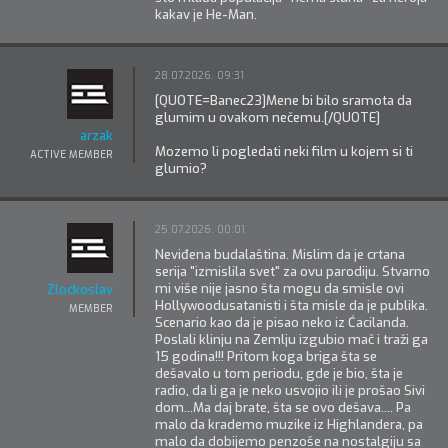
kakav je He-Man.
28.07.2026. 09:31
[QUOTE=Banec23]Mene bi bilo sramota da
glumim u ovakom nečemu.[/QUOTE]
arzak
Mozemo li pogledati neki film u kojem si ti
ACTIVE MEMBER
glumio?
25.07.2026. 00:01
Neviđena budalaština. Mislim da je crtana
serija "izmislila svet" za ovu parodiju. Stvarno
mi više nije jasno šta mogu da smisle ovi
Zlockoslav
Hollywoodusatanisti i šta misle da je publika.
MEMBER
Scenario kao da je pisao neko iz Ćacilanda.
Poslali klinju na Zemlju izgubio mač i traži ga
15 godina!!! Pritom koga briga šta se
dešavalo u tom periodu, gde je bio, šta je
radio, da li ga je neko usvojio ili je prošao Sivi
dom...Ma daj brate, šta se ovo dešava.... Pa
malo da krademo muzike iz Highlandera, pa
malo da dobijemo penzoše na nostalgiju sa