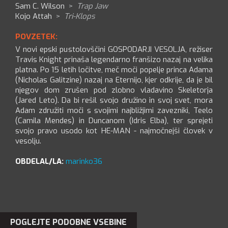
Sam C. Wilson
>
Trap Jaw
Kojo Attah
>
Tri-Klops
POVZETEK:
V novi epski pustolovščini GOSPODARJI VESOLJA, režiser
Travis Knight prinaša legendarno franšizo nazaj na velika
platna. Po 15 letih ločitve, meč moči popelje princa Adama
(Nicholas Galitzine) nazaj na Eternijo, kjer odkrije, da je bil
njegov dom zrušen pod zlobno vladavino Skeletorja
(Jared Leto). Da bi rešil svojo družino in svoj svet, mora
Adam združiti moči s svojimi najbližjimi zavezniki, Teelo
(Camila Mendes) in Duncanom (Idris Elba), ter sprejeti
svojo pravo usodo kot HE-MAN - najmočnejši človek v
vesolju.
OBDELAL/LA:
marinko36
POGLEJTE PODOBNE VSEBINE