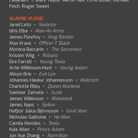
Callaham
,
T. Mark Taylor
,
Aaron Nee
,
Chris Butler
,
Michael
Finch
,
Roger Sweet
GLAVNE VLOGE:
Jared Leto
>
Skeletor
Idris Elba
>
Man-At-Arms
James Purefoy
>
King Randor
Max Kraus
>
Officer T. Black
Morena Baccarin
>
The Sorceress
Kristen Wiig
>
Roboto
Eire Farrell
>
Young Teela
Artie Wilkinson-Hunt
>
Young Adam
Alison Brie
>
Evil-Lyn
Jóhannes Haukur Jóhannesson
>
Malcolm
Charlotte Riley
>
Queen Marlena
Sasheer Zamata
>
Suzie
James Wilkinson
>
Mekaneck
James Apps
>
Spikor
Hafþór Júlíus Björnsson
>
Goat Man
Nicholas Galitzine
>
He-Man
Camila Mendes
>
Teela
Kyle Allen
>
Prince Adam
Jon Xue Zhang
>
Ram-Man