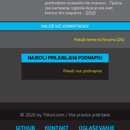
prethodnim ostarelim He-manom... Tipična
ćaci kampanja. Izgleda da je je ceo svet
krenuo tim stopama. :-)))))))
NALOŽI VEČ KOMENTARJEV
Pokaži temo na forumu (26)
NAJBOLJ PRILJUBLJENI PODNAPISI
Pokaži vse podnapise
© 2026 by Titlovi.com / Vse pravice pridržane
GITHUB
KONTAKT
OGLAŠEVANJE