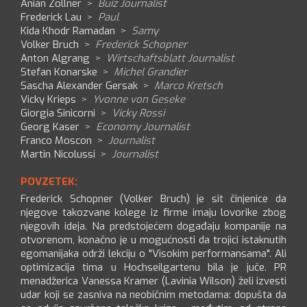
Anian Zollner
>
Buiz Journalist
Frederick Lau
>
Paul
Kida Khodr Ramadan
>
Samy
Volker Bruch
>
Frederick Schopner
Anton Algrang
>
Wirtschaftsblatt Journalist
Stefan Konarske
>
Michel Grandier
Sascha Alexander Gersak
>
Marco Kretsch
Vicky Krieps
>
Yvonne von Geseke
Giorgia Sinicorni
>
Vicky Rossi
Georg Kaser
>
Economy Journalist
Franco Moscon
>
Journalist
Martin Nicolussi
>
Journalist
POVZETEK:
Frederick Schopner (Volker Bruch) je sit činjenice da
njegove takozvane kolege iz firme imaju lovorike zbog
njegovih ideja. Na predstojećem događaju kompanije na
otvorenom, konačno je u mogućnosti da trojici istaknutih
egomanijaka održi lekciju o "Visokim performansama". Ali
optimizacija tima u Hochseilgartenu bila je juče. PR
menadžerica Vanessa Kramer (Lavinia Wilson) želi izvesti
udar koji se zasniva na neobičnim metodama: dopušta da