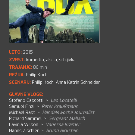
LETO:
2015
ZVRST:
komedija
,
akcija
,
srhljivka
TRAJANJE:
86 min
REŽIJA:
Philip Koch
SCENARIJ:
Philip Koch
,
Anna Katrin Schneider
GLAVNE VLOGE:
Stefano Cassetti
>
Leo Locatelli
Samuel Finzi
>
Peter Kraußmann
Michael Rast
>
Handelswoche Journalist
Richard Sammel
>
Sergeant Mallach
Lavinia Wilson
>
Vanessa Kramer
Hanns Zischler
>
Bruno Bickstein