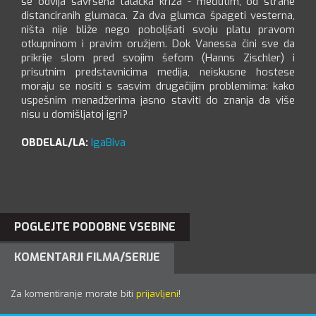
se odvija savršena talačka kriza - međutim, od strane
distanciranih glumaca. Za dva glumca špageti vesterna,
ništa nije bliže nego poboljšati svoju platu pravom
otkupninom i pravim oružjem. Dok Vanessa čini sve da
prikrije slom pred svojim šefom (Hanns Zischler) i
prisutnim predstavnicima medija, neiskusne hostese
moraju se nositi s sasvim drugačijim problemima: kako
uspešnim menadžerima jasno staviti do znanja da više
nisu u domišljatoj igri?
OBDELAL/LA:
IgaBiva
POGLEJTE PODOBNE VSEBINE
KOMENTARJI FILMA/SERIJE
Za komentiranje morate biti
prijavljeni
!