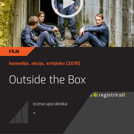
FILM
komedija
,
akcija
,
srhljivka
(2015)
Outside the Box
Za sve opcije molim te da se
prijaviš
ili
registriraš
!
ocena uporabnika
-