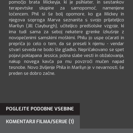
pomočjo brata Mickeyja, ki je psihiater, in sestankov
terapevtske skupine za samopomoč, namenjene
ločencem. Phil si še bolj opomore, ko ga Mickey in
njegova soproga Marva seznanita s svojo prijateljico
Marilyn (Jill Clayburgh), učiteljico predšolske vzgoje, ki
ima tudi sama za seboj nekatere grenke izkušnje z
novopečenimi samskimi moškimi. Philu jo uspe očarati in
prepriča jo celo o tem, da se preseli k njemu - vendar
stvari seveda ne bodo šle gladko. Nepričakovano se spet
pojavi poklapana Jessica, polna slabe vesti in obžalovanja,
nakup novega kavča pa mu povzroči mučen napad
tesnobe. Novo življenje Phila in Marilyn je v nevarnosti, še
preden se dobro začne.
POGLEJTE PODOBNE VSEBINE
KOMENTARJI FILMA/SERIJE (1)