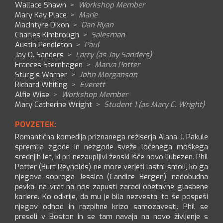
Wallace Shawn
>
Workshop Member
Mary Kay Place
>
Marie
MacIntyre Dixon
>
Dan Ryan
Charles Kimbrough
>
Salesman
Austin Pendleton
>
Paul
Jay O. Sanders
>
Larry (as Jay Sanders)
Frances Sternhagen
>
Marva Potter
Sturgis Warner
>
John Morganson
Richard Whiting
>
Everett
Alfie Wise
>
Workshop Member
Mary Catherine Wright
>
Student 1 (as Mary C. Wright)
POVZETEK:
Romantična komedija priznanega režiserja Alana J. Pakule
spremlja zgode in nezgode sveže ločenega moškega
srednjih let, ki pri nezaupljivi ženski išče novo ljubezen. Phil
Potter (Burt Reynolds) ne more verjeti lastni smoli, ko ga
njegova soproga Jessica (Candice Bergen), nadobudna
pevka, na vrat na nos zapusti zaradi obetavne glasbene
kariere. Ko odkrije, da mu je bila nezvesta, to še pospeši
njegov odhod in razpihne krizo samozavesti. Phil se
preseli v Boston in se tam navaja na novo življenje s