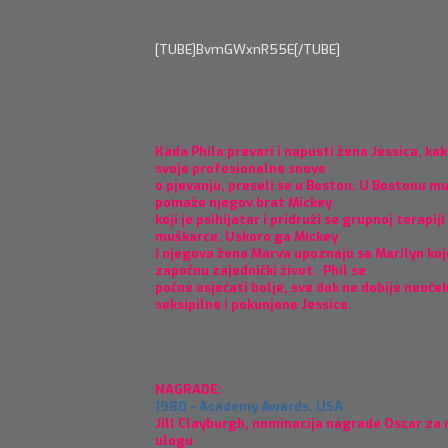
[TUBE]BvmGWxnR55E[/TUBE]
Kada Phila prevari i napusti žena Jessica, kak
svoje profesionalne snove
o pjevanju, preseli se u Boston. U Bostonu m
pomaže njegov brat Mickey
koji je psihijatar i pridruži se grupnoj terapi
muškarce. Uskoro ga Mickey
i njegova žena Marva upoznaju sa Marilyn koju
započnu zajednički život. Phil se
počne osjećati bolje, sve dok ne dobije neoče
seksipilne i pokunjene Jessice.
NAGRADE:
1980 - Academy Awards, USA
Jill Clayburgh, nominacija nagrade Oscar za 
ulogu