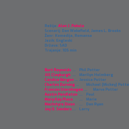
Režija:
Alan J. Pakula
Scenarij: Dan Wakefield, James L. Brooks
Žanr: Komedija, Romansa
Jezik: Engleski
Država: SAD
Trajanje: 105 min
Burt Reynolds
...
Phil Potter
Jill Clayburgh
...
Marilyn Holmberg
Candice Bergen
...
Jessica Potter
Charles Durning
...
Michael (Mickey) Potte
Frances Sternhagen
...
Marva Potter
Austin Pendleton
...
Paul
Mary Kay Place
...
Marie
MacIntyre Dixon
...
Dan Ryan
Jay O. Sanders
...
Larry