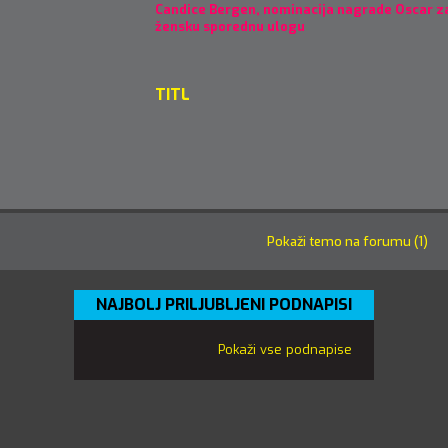
Candice Bergen, nominacija nagrade Oscar za
žensku sporednu ulogu
TITL
Pokaži temo na forumu (1)
NAJBOLJ PRILJUBLJENI PODNAPISI
Pokaži vse podnapise