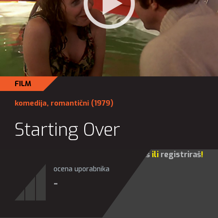
FILM
komedija
,
romantični
(1979)
Starting Over
Za sve opcije molim te da se
prijaviš
ili
registriraš
!
ocena uporabnika
-