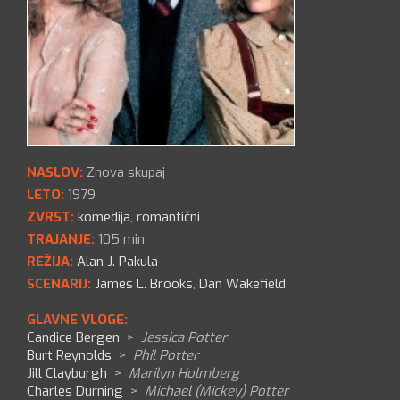
NASLOV:
Znova skupaj
LETO:
1979
ZVRST:
komedija
,
romantični
TRAJANJE:
105 min
REŽIJA:
Alan J. Pakula
SCENARIJ:
James L. Brooks
,
Dan Wakefield
GLAVNE VLOGE:
Candice Bergen
>
Jessica Potter
Burt Reynolds
>
Phil Potter
Jill Clayburgh
>
Marilyn Holmberg
Charles Durning
>
Michael (Mickey) Potter