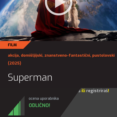
FILM
akcija
,
domišljijski
,
znanstveno-fantastični
,
pustolovski
(2025)
Superman
Za sve opcije molim te da se
prijaviš
ili
registriraš
!
ocena uporabnika
ODLIČNO!