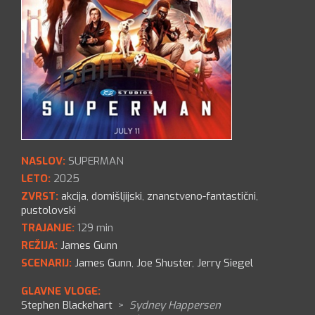
NASLOV:
SUPERMAN
LETO:
2025
ZVRST:
akcija
,
domišljijski
,
znanstveno-fantastični
,
pustolovski
TRAJANJE:
129 min
REŽIJA:
James Gunn
SCENARIJ:
James Gunn
,
Joe Shuster
,
Jerry Siegel
GLAVNE VLOGE:
Stephen Blackehart
>
Sydney Happersen