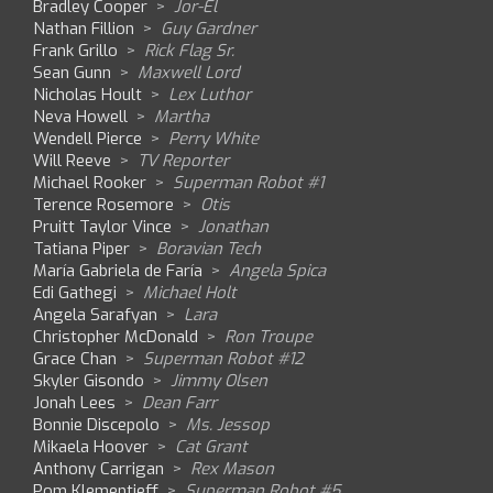
Bradley Cooper
>
Jor-El
Nathan Fillion
>
Guy Gardner
Frank Grillo
>
Rick Flag Sr.
Sean Gunn
>
Maxwell Lord
Nicholas Hoult
>
Lex Luthor
Neva Howell
>
Martha
Wendell Pierce
>
Perry White
Will Reeve
>
TV Reporter
Michael Rooker
>
Superman Robot #1
Terence Rosemore
>
Otis
Pruitt Taylor Vince
>
Jonathan
Tatiana Piper
>
Boravian Tech
María Gabriela de Faría
>
Angela Spica
Edi Gathegi
>
Michael Holt
Angela Sarafyan
>
Lara
Christopher McDonald
>
Ron Troupe
Grace Chan
>
Superman Robot #12
Skyler Gisondo
>
Jimmy Olsen
Jonah Lees
>
Dean Farr
Bonnie Discepolo
>
Ms. Jessop
Mikaela Hoover
>
Cat Grant
Anthony Carrigan
>
Rex Mason
Pom Klementieff
>
Superman Robot #5