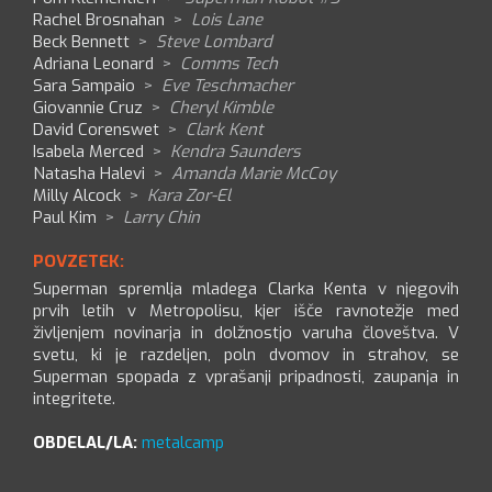
Rachel Brosnahan
>
Lois Lane
Beck Bennett
>
Steve Lombard
Adriana Leonard
>
Comms Tech
Sara Sampaio
>
Eve Teschmacher
Giovannie Cruz
>
Cheryl Kimble
David Corenswet
>
Clark Kent
Isabela Merced
>
Kendra Saunders
Natasha Halevi
>
Amanda Marie McCoy
Milly Alcock
>
Kara Zor-El
Paul Kim
>
Larry Chin
POVZETEK:
Superman spremlja mladega Clarka Kenta v njegovih
prvih letih v Metropolisu, kjer išče ravnotežje med
življenjem novinarja in dolžnostjo varuha človeštva. V
svetu, ki je razdeljen, poln dvomov in strahov, se
Superman spopada z vprašanji pripadnosti, zaupanja in
integritete.
OBDELAL/LA:
metalcamp