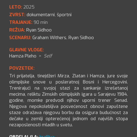
LETO:
2025
ZVRST:
dokumentarni
,
športni
TRAJANJE:
90 min
REŽIJA:
Ryan Sidhoo
SCENARIJ:
Graham Withers
,
Ryan Sidhoo
GLAVNE VLOGE:
Hamza Pleho
>
Self
POVZETEK:
Tri prijatelja, tinejdžeri Mirza, Zlatan i Hamza, jure svoje
olimpijske snove u posleratnoj Bosni i Hercegovini.
Trenirajući na svojoj stazi za sankanje izrešetanoj
mecima, reliktu Zimskih olimpijskih igara u Sarajevu 1984.
godine, momke predvodi njihov uporni trener Senad.
Njegova nepokolebljiva posvećenost obnovi zapuštene
staze odražava njegovu borbu da osigura budućnost za
dečake u zemlji opterećenoj jednom od najviših stopa
nezaposlenosti mladih u svetu.