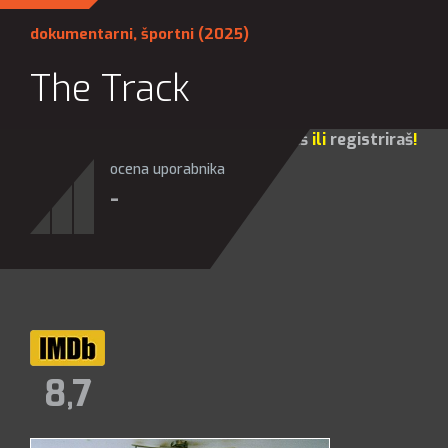
dokumentarni
,
športni
(2025)
The Track
Za sve opcije molim te da se
prijaviš
ili
registriraš
!
ocena uporabnika
-
8,7