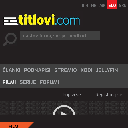
BiH
HR
MK
SLO
SRB
ČLANKI
PODNAPISI
STREMIO
KODI
JELLYFIN
FILMI
SERIJE
FORUMI
Prijavi se
Registriraj se
FILM