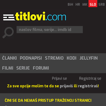
BiH
HR
MK
SLO
SRB
ČLANKI
PODNAPISI
STREMIO
KODI
JELLYFIN
FILMI
SERIJE
FORUMI
Prijavi se
Registriraj se
Za sve opcije molim te da se
prijaviš
ili
registriraš
!
ČINI SE DA NEMAŠ PRISTUP TRAŽENOJ STRANICI