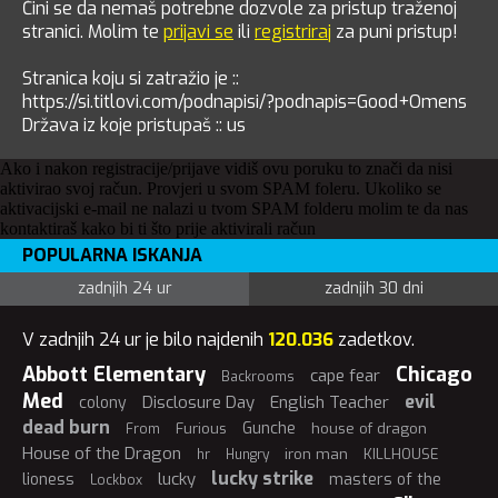
Čini se da nemaš potrebne dozvole za pristup traženoj
stranici. Molim te
prijavi se
ili
registriraj
za puni pristup!
Stranica koju si zatražio je ::
https://si.titlovi.com/podnapisi/?podnapis=Good+Omens
Država iz koje pristupaš :: us
Ako i nakon registracije/prijave vidiš ovu poruku to znači da nisi
aktivirao svoj račun. Provjeri u svom SPAM foleru. Ukoliko se
aktivacijski e-mail ne nalazi u tvom SPAM folderu molim te da nas
kontaktiraš kako bi ti što prije aktivirali račun
POPULARNA ISKANJA
zadnjih 24 ur
zadnjih 30 dni
V zadnjih 24 ur je bilo najdenih
120.036
zadetkov.
Abbott Elementary
Chicago
cape fear
Backrooms
Med
evil
Disclosure Day
English Teacher
colony
dead burn
Gunche
Furious
house of dragon
From
House of the Dragon
iron man
KILLHOUSE
hr
Hungry
lucky strike
lucky
lioness
masters of the
Lockbox