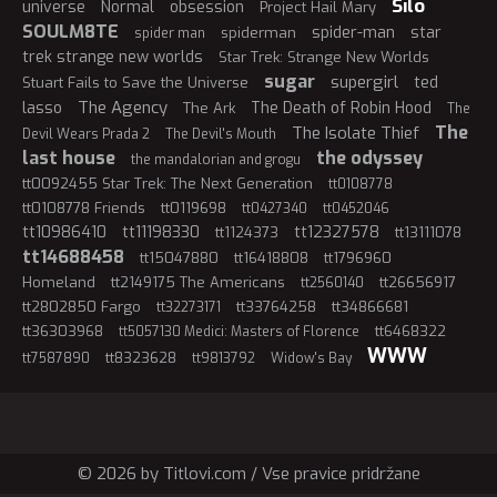
Silo
universe
Normal
obsession
Project Hail Mary
SOULM8TE
spider-man
star
spiderman
spider man
trek strange new worlds
Star Trek: Strange New Worlds
sugar
supergirl
ted
Stuart Fails to Save the Universe
The Agency
lasso
The Death of Robin Hood
The Ark
The
The
The Isolate Thief
Devil Wears Prada 2
The Devil's Mouth
last house
the odyssey
the mandalorian and grogu
tt0092455 Star Trek: The Next Generation
tt0108778
tt0108778 Friends
tt0119698
tt0427340
tt0452046
tt10986410
tt11198330
tt12327578
tt1124373
tt13111078
tt14688458
tt15047880
tt16418808
tt1796960
Homeland
tt2149175 The Americans
tt26656917
tt2560140
tt2802850 Fargo
tt33764258
tt34866681
tt32273171
tt36303968
tt6468322
tt5057130 Medici: Masters of Florence
WWW
tt8323628
tt7587890
tt9813792
Widow's Bay
© 2026 by Titlovi.com / Vse pravice pridržane