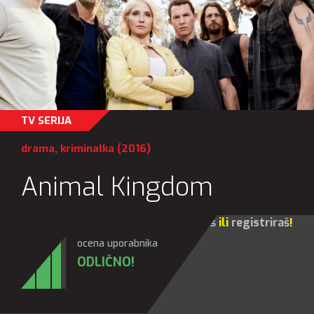
TV SERIJA
drama
,
kriminalka
(2016)
Animal Kingdom
Za sve opcije molim te da se
prijaviš
ili
registriraš
!
ocena uporabnika
ODLIČNO!