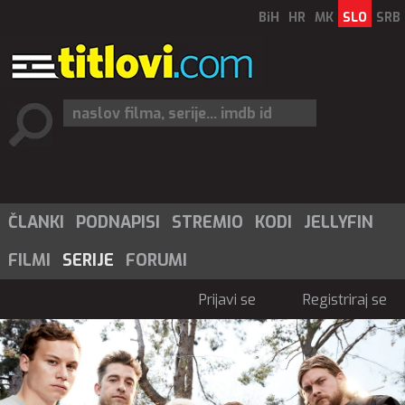
BiH
HR
MK
SLO
SRB
ČLANKI
PODNAPISI
STREMIO
KODI
JELLYFIN
FILMI
SERIJE
FORUMI
Prijavi se
Registriraj se