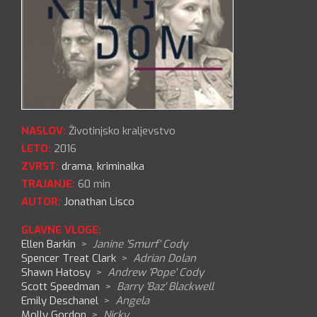
NASLOV:
Životinjsko kraljevstvo
LETO:
2016
ZVRST:
drama
,
kriminalka
TRAJANJE:
60 min
AUTOR:
Jonathan Lisco
GLAVNE VLOGE:
Ellen Barkin
>
Janine 'Smurf' Cody
Spencer Treat Clark
>
Adrian Dolan
Shawn Hatosy
>
Andrew 'Pope' Cody
Scott Speedman
>
Barry 'Baz' Blackwell
Emily Deschanel
>
Angela
Molly Gordon
>
Nicky