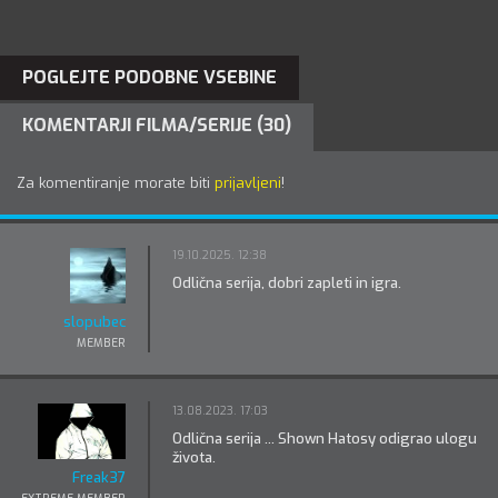
POGLEJTE PODOBNE VSEBINE
KOMENTARJI FILMA/SERIJE (30)
Za komentiranje morate biti
prijavljeni
!
19.10.2025. 12:38
Odlična serija, dobri zapleti in igra.
slopubec
MEMBER
13.08.2023. 17:03
Odlična serija ... Shown Hatosy odigrao ulogu
života.
Freak37