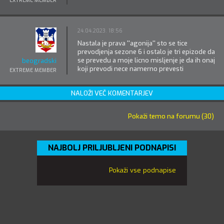
EXTREME MEMBER
24.04.2023. 18:56
Nastala je prava ''agonija'' sto se tice
prevodjenja sezone 6 i ostalo je tri epizode da
se prevedu a moje licno misljenje je da ih onaj
beogradski
koji prevodi nece namerno prevesti
EXTREME MEMBER
NALOŽI VEČ KOMENTARJEV
Pokaži temo na forumu (30)
NAJBOLJ PRILJUBLJENI PODNAPISI
Pokaži vse podnapise