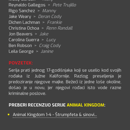
Reynaldo Gallegos
>
Pete Trujillo
Rigo Sanchez
>
Manny
Jake Weary
>
Deran Cody
Dichen Lachman
>
Frankie
Christina Ochoa
>
Renn Randall
Jon Beavers
>
Jake
Carolina Guerra
>
Lucy
Ben Robson
>
Craig Cody
Leila George
>
Janine
POVZETEK:
Serija prati jednog 17-godišnjaka koji se uselio kod svojih
rođaka iz Južne Kalifornije. Razlog preseljenja je
predoziranje njegove majke. Bežeći iz jedne loše okoline,
došao je u novu, jer njegovi rođaci isto vode razne
kriminalne poslove.
PREBERI RECENZIJO SERIJE
ANIMAL KINGDOM
:
Animal Kingdom 1-4 - Štrumpfeta & sinovi...