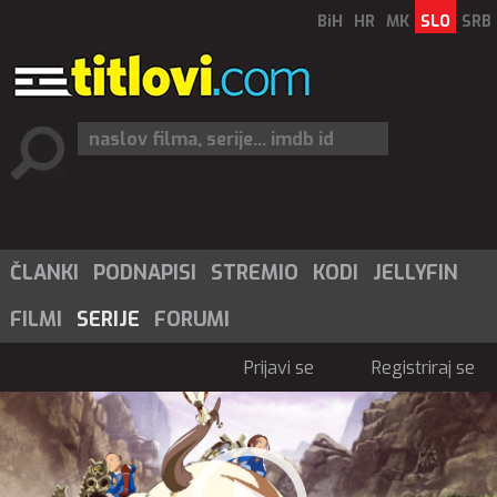
BiH
HR
MK
SLO
SRB
ČLANKI
PODNAPISI
STREMIO
KODI
JELLYFIN
FILMI
SERIJE
FORUMI
Prijavi se
Registriraj se