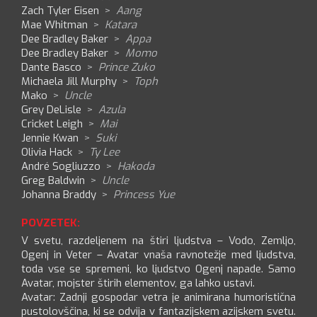
Zach Tyler Eisen
>
Aang
Mae Whitman
>
Katara
Dee Bradley Baker
>
Appa
Dee Bradley Baker
>
Momo
Dante Basco
>
Prince Zuko
Michaela Jill Murphy
>
Toph
Mako
>
Uncle
Grey DeLisle
>
Azula
Cricket Leigh
>
Mai
Jennie Kwan
>
Suki
Olivia Hack
>
Ty Lee
André Sogliuzzo
>
Hakoda
Greg Baldwin
>
Uncle
Johanna Braddy
>
Princess Yue
POVZETEK:
V svetu, razdeljenem na štiri ljudstva – Vodo, Zemljo,
Ogenj in Veter – Avatar vnaša ravnotežje med ljudstva,
toda vse se spremeni, ko ljudstvo Ogenj napade. Samo
Avatar, mojster štirih elementov, ga lahko ustavi.
Avatar: Zadnji gospodar vetra je animirana humoristična
pustolovščina, ki se odvija v fantazijskem azijskem svetu.