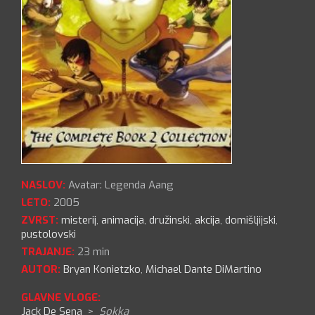
NASLOV:
Avatar: Legenda Aang
LETO:
2005
ZVRST:
misterij
,
animacija
,
družinski
,
akcija
,
domišljijski
,
pustolovski
TRAJANJE:
23 min
AUTOR:
Bryan Konietzko
,
Michael Dante DiMartino
GLAVNE VLOGE:
Jack De Sena
>
Sokka