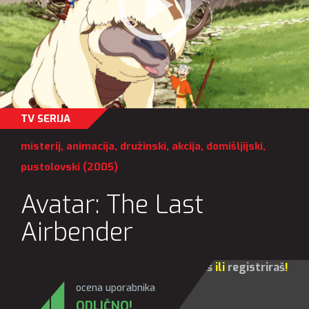
TV SERIJA
misterij
,
animacija
,
družinski
,
akcija
,
domišljijski
,
pustolovski
(2005)
Avatar: The Last
Airbender
Za sve opcije molim te da se
prijaviš
ili
registriraš
!
ocena uporabnika
ODLIČNO!