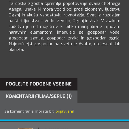
Ta epska zgodba spremlja popotovanje dvanajstletnega
Aanga, junaka, ki mora voditi boj proti zlobnemu ljudstvu
Ogenj in skuša vzpostaviti ravnotežje. Svet je razdeljen
na štiri ljudstva – Vodo, Zemljo, Ogenj in Zrak. V vsakem
ljudstvu je red mojstrov, ki lahko manipulira z njihovim
naravnim elementom. Imenujejo se gospodar vode,
gospodar zemlje, gospodar zraka in gospodar ognja.
Najmočnejši gospodar na svetu je Avatar, utelešeni duh
planeta.
POGLEJTE PODOBNE VSEBINE
KOMENTARJI FILMA/SERIJE (1)
Za komentiranje morate biti
prijavljeni
!