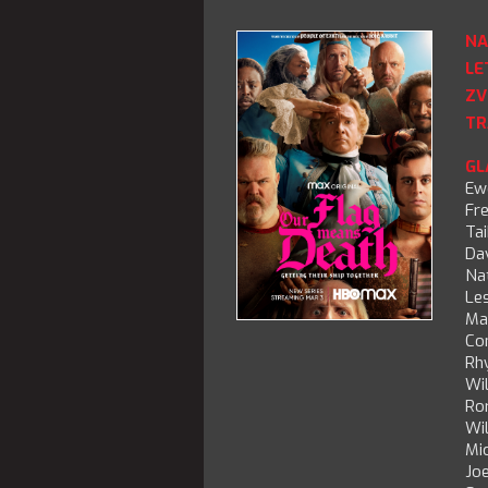
NA
LE
ZV
TR
GL
Ew
Fr
Tai
Da
Na
Les
Ma
Con
Rh
Wil
Ro
Wil
Mi
Joe