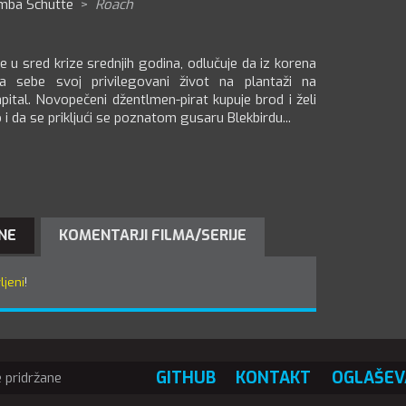
mba Schutte
>
Roach
 u sred krize srednjih godina, odlučuje da iz korena
za sebe svoj privilegovani život na plantaži na
pital. Novopečeni džentlmen-pirat kupuje brod i želi
o i da se prikljući se poznatom gusaru Blekbirdu...
NE
KOMENTARJI FILMA/SERIJE
ljeni
!
GITHUB
KONTAKT
OGLAŠEV
 pridržane