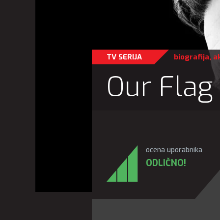
TV SERIJA
biografija
,
ak
Our Flag
ocena uporabnika
ODLIČNO!