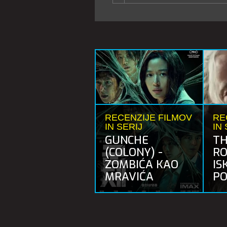
RECENZIJE FILMOV
RE
IN SERIJ
IN 
GUNCHE
TH
(COLONY) -
RO
ZOMBIĆA KAO
IS
MRAVIĆA
PO