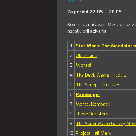
Za period 22.05. - 28.05.
Kolone označavaju: Mesto, naziv f
nedelju prikazivanja
1
Star Wars: The Mandalori
2
Obsession
3
Michael
4
The Devil Wears Prada 2
5
The Sheep Detectives
6
Passenger
7
Mortal Kombat II
8
I Love Boosters
9
The Super Mario Galaxy Mov
10
Project Hail Mary