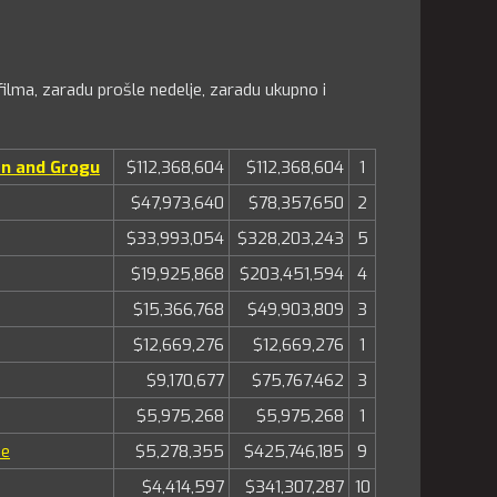
ilma, zaradu prošle nedelje, zaradu ukupno i
an and Grogu
$112,368,604
$112,368,604
1
$47,973,640
$78,357,650
2
$33,993,054
$328,203,243
5
$19,925,868
$203,451,594
4
$15,366,768
$49,903,809
3
$12,669,276
$12,669,276
1
$9,170,677
$75,767,462
3
$5,975,268
$5,975,268
1
ie
$5,278,355
$425,746,185
9
$4,414,597
$341,307,287
10