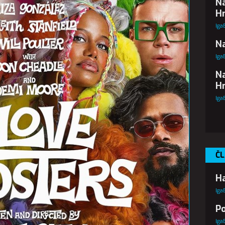
Na
Hr
Iga
Na
Iga
Na
Hr
Iga
ČL
Ha
Iga
Po
Iga