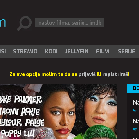
SI
STREMIO
KODI
JELLYFIN
FILMI
SERIJE
Za sve opcije molim te da se
prijaviš
ili
registriraš
!
BO
Na
Iga
Na
Iga