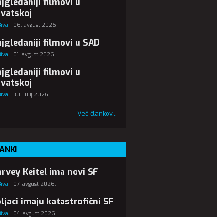
jgledaniji filmovi u
vatskoj
Biva
06. avgust 2026.
jgledaniji filmovi u SAD
Biva
01. avgust 2026.
jgledaniji filmovi u
vatskoj
Biva
30. julij 2026.
Več člankov...
ANKI
rvey Keitel ima novi SF
Biva
07. avgust 2026.
ljaci imaju katastrofični SF
Biva
04. avgust 2026.