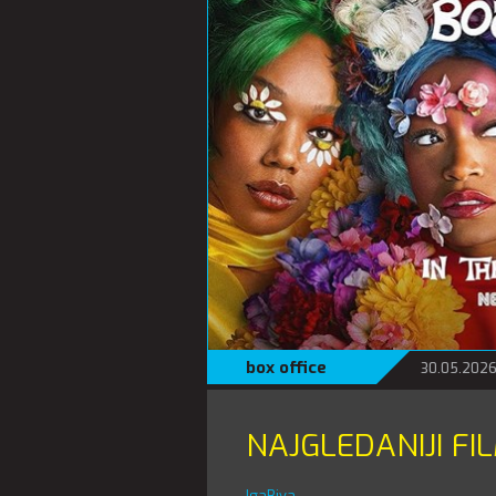
box office
30.05.2026
NAJGLEDANIJI FI
IgaBiva