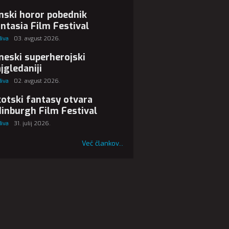
nski horor pobednik
ntasia Film Festival
Biva
03. avgust 2026.
neski superherojski
jgledaniji
Biva
02. avgust 2026.
otski fantasy otvara
inburgh Film Festival
Biva
31. julij 2026.
Več člankov...