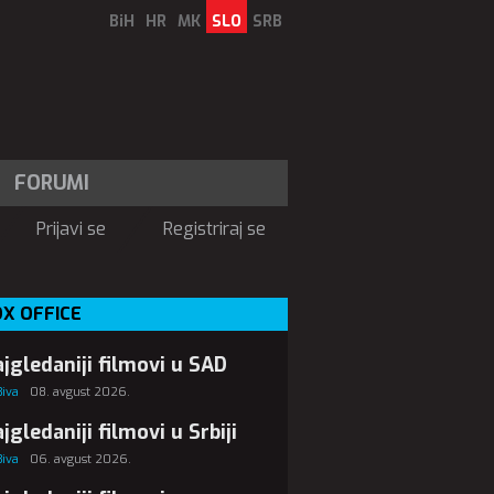
BiH
HR
MK
SLO
SRB
FORUMI
Prijavi se
Registriraj se
X OFFICE
jgledaniji filmovi u SAD
Biva
08. avgust 2026.
jgledaniji filmovi u Srbiji
Biva
06. avgust 2026.