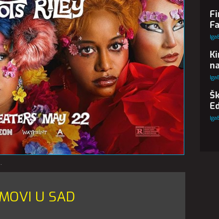
Fi
Fa
Iga
Ki
na
Iga
Šk
Ed
Iga
.
LMOVI U SAD