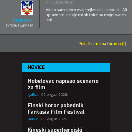
04.06.2026. 19:49
Video sam skoro ovaj trejler, da li sinoc ili....Ali
uglavnom, deluje mi ok i bice na mojoj watch
listi
beogradski
EXTREME MEMBER
Pokaži temo na forumu (1)
;
NOVICE
Nobelovac napisao scenario
za film
IgaBiva
09. avgust 2026.
Finski horor pobednik
Fantasia Film Festival
IgaBiva
03. avgust 2026.
Kineski superherojski