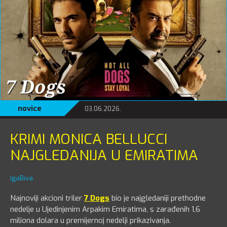
novice
03.06.2026.
KRIMI MONICA BELLUCCI
NAJGLEDANIJA U EMIRATIMA
IgaBiva
Najnoviji akcioni triler
7 Dogs
bio je najgledaniji prethodne
nedelje u Ujedinjenim Arpakim Emiratima, s zarađenih 1,6
miliona dolara u premijernoj nedelji prikazivanja.