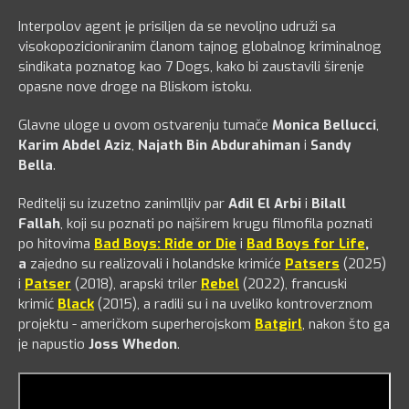
Interpolov agent je prisiljen da se nevoljno udruži sa
visokopozicioniranim članom tajnog globalnog kriminalnog
sindikata poznatog kao 7 Dogs, kako bi zaustavili širenje
opasne nove droge na Bliskom istoku.
Glavne uloge u ovom ostvarenju tumače
Monica Bellucci
,
Karim Abdel Aziz
,
Najath Bin Abdurahiman
i
Sandy
Bella
.
Reditelji su izuzetno zanimlljiv par
Adil El Arbi
i
Bilall
Fallah
, koji su poznati po najširem krugu filmofila poznati
po hitovima
Bad Boys: Ride or Die
i
Bad Boys for Life
,
a
zajedno su realizovali i holandske krimiće
Patsers
(2025)
i
Patser
(2018), arapski triler
Rebel
(2022), francuski
krimić
Black
(2015), a radili su i na uveliko kontroverznom
projektu - američkom superherojskom
Batgirl
, nakon što ga
je napustio
Joss Whedon
.