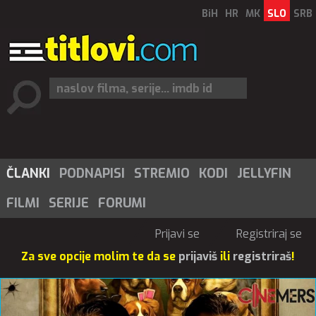
BiH
HR
MK
SLO
SRB
ČLANKI
PODNAPISI
STREMIO
KODI
JELLYFIN
FILMI
SERIJE
FORUMI
Prijavi se
Registriraj se
Za sve opcije molim te da se
prijaviš
ili
registriraš
!