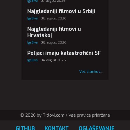
IgaBiva
07. avgust 2026.
Najgledaniji filmovi u Srbiji
IgaBiva
06. avgust 2026.
Najgledaniji filmovi u
Hrvatskoj
IgaBiva
06. avgust 2026.
Poljaci imaju katastrofični SF
IgaBiva
04. avgust 2026.
Več člankov...
© 2026 by Titlovi.com / Vse pravice pridržane
GITHUB
KONTAKT
OGLAŠEVANJE