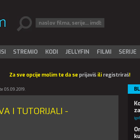
SI
STREMIO
KODI
JELLYFIN
FILMI
SERIJE
Za sve opcije molim te da se
prijaviš
ili
registriraš
!
BL
te 05.09.2019.
Ko
A I TUTORIJALI -
za
Iga
On
ku