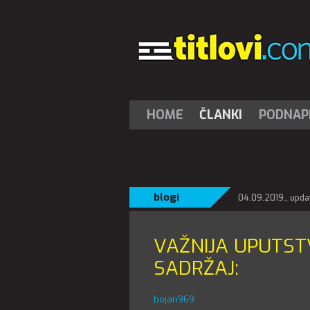
HOME
ČLANKI
PODNAPI
blogi
04.09.2019., upda
VAŽNIJA UPUTSTV
SADRŽAJ:
bojan969