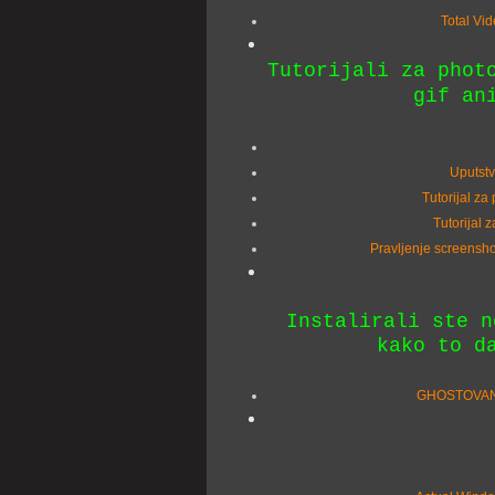
Total Vi
Tutorijali za phot
gif an
Uputstv
Tutorijal z
Tutorijal 
Pravljenje screensho
Instalirali ste n
kako to d
GHOSTOVANJ