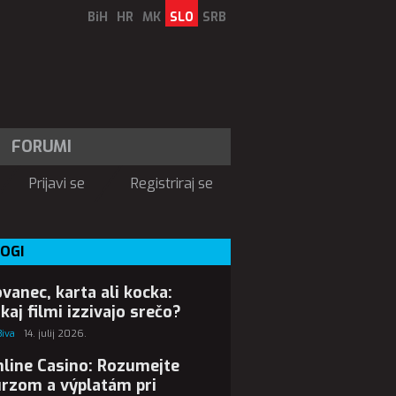
BiH
HR
MK
SLO
SRB
FORUMI
Prijavi se
Registriraj se
OGI
vanec, karta ali kocka:
kaj filmi izzivajo srečo?
Biva
14. julij 2026.
line Casino: Rozumejte
rzom a výplatám pri