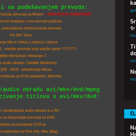
ka
zi sa podešavanjem prevoda:
Iga
- obavezno pogledati!
nizaciju prevoda sa filmom
Sr
ezicnih tastatura i non-uncode podrska
✨
 jednostavna sinhronizacija prevoda
Fix SRT lines
tit
je titla iz ćirilice u latinicu i obrnut
Ti
1 - sredite prevode koje sadrže samo ???????
d
btitle Workshop i Windows 7
tit
ki audio stream i Subtitle Workshop
DE - ANSI : enkodiranje titlova
No
roblema sa DVD plejerima i titlovima
tit
/audio obradu avi/mkv/dvd/mpeg
civanje titlova u avi/mkv/dvd:
 i postavljanje audio stream-a u AVI
ČL
o za Ubacivanje prevoda na DVD
utstvo za pravljenje DVD-ja
Na
 prijevoda na Divx (Avi, Mkv, Mpg)
Hr