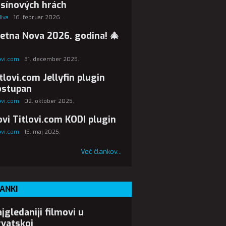
sínových hrách
Biva
16. februar 2026.
etna Nova 2026. godina! 🎄
lovi.com
31. december 2025.
tlovi.com Jellyfin plugin
ostupan
lovi.com
02. oktober 2025.
vi Titlovi.com KODI plugin
lovi.com
15. maj 2025.
Več člankov...
ANKI
jgledaniji filmovi u
vatskoj