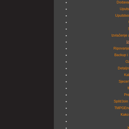
Dodava
Uputs
Uputstvo
Izvlačenje 
I
Ripovanje
Backup i
Oz
Detalj
Kak
Sjecen
Pr
Split/Join
TMPGEnc 
Kako 
X