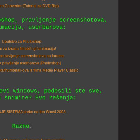
deo Converter (Tutorial za DVD Rip)
oshop, pravljenje screenshotova,
imacija, userbarova:
Uputstvo za Photoshop
o za izradu filmskih gif animacija!
a postavljanje screenshotova na forume
za pravljenje userbarova [Photoshop]
ts/thumbnail-ova iz filma Media Player Classic
ovi windows, podesili ste sve,
a snimite? Evo rešenja:
E SISTEMA preko norton Ghost 2003
:
Razno