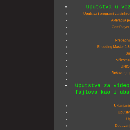
Uputstva u ve
Uputstva i programi za sinhro
Aktivacija j
GomPlayer -
Prebacivan
Encoding Master 1.8
Su
Višestru
UNICO
Rešavanje p
Uputstva za video
fajlova kao i uba
Uklanjanje
Uputstv
Up
Dodavanje