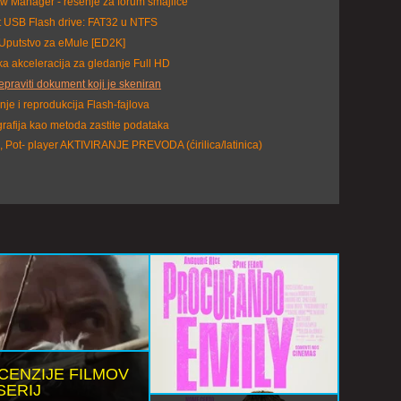
w Manager - rešenje za forum smajliće
 USB Flash drive: FAT32 u NTFS
Uputstvo za eMule [ED2K]
a akceleracija za gledanje Full HD
epraviti dokument koji je skeniran
je i reprodukcija Flash-fajlova
rafija kao metoda zastite podataka
 Pot- player AKTIVIRANJE PREVODA (ćirilica/latinica)
CENZIJE FILMOV
SERIJ