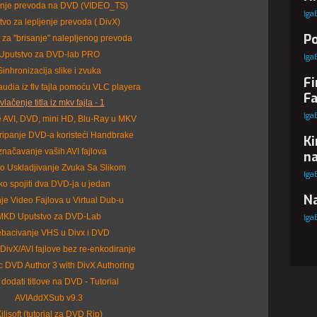
nje prevoda na DVD (VIDEO_TS)
Iga
tvo za lepljenje prevoda ( DivX)
Po
 za "brisanje" nalepljenog prevoda
Uputstvo za DVD-lab PRO
Iga
Sinhronizacija slike i zvuka
Fi
audia iz flv fajla pomoću VLC playera
Fa
zvlačenje titla iz mkv fajla - 1
Iga
 AVI, DVD, mini HD, Blu-Ray u MKV
 ripanje DVD-a koristeći Handbrake
Ki
načavanje vaših AVI fajlova
na
no Uskladjivanje Zvuka Sa Slikom
Iga
o spojiti dva DVD-ja u jedan
Na
je Video Fajlova u Virtual Dub-u
MKD Uputstvo za DVD-Lab
Iga
ebacivanje VHS u Divx i DVD
 DivX/AVI fajlove bez re-enkodiranje
DVD Author 3 with DivX Authoring
dodati titlove na DVD - Tutorial
AVIAddXSub v9.3
ilisoft (tutorial za DVD Rip)