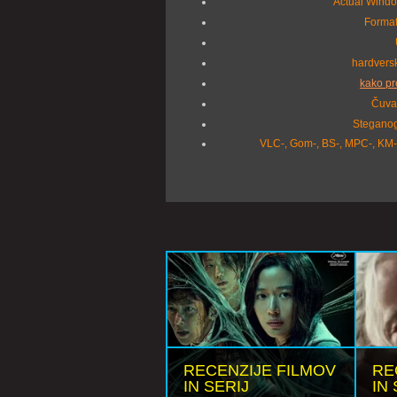
Actual Windo
Format
hardversk
kako pr
Čuvan
Steganog
VLC-, Gom-, BS-, MPC-, KM-,
RECENZIJE FILMOV
RE
IN SERIJ
IN 