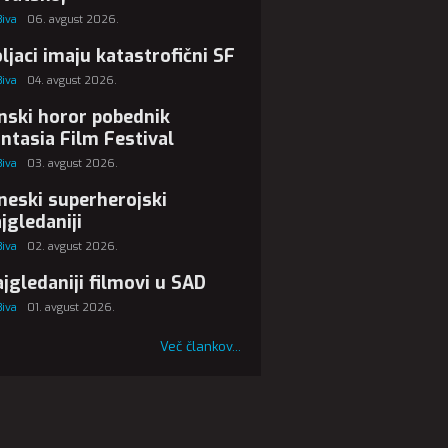
Biva
06. avgust 2026.
ljaci imaju katastrofični SF
Biva
04. avgust 2026.
nski horor pobednik
ntasia Film Festival
Biva
03. avgust 2026.
neski superherojski
jgledaniji
Biva
02. avgust 2026.
jgledaniji filmovi u SAD
Biva
01. avgust 2026.
Več člankov...