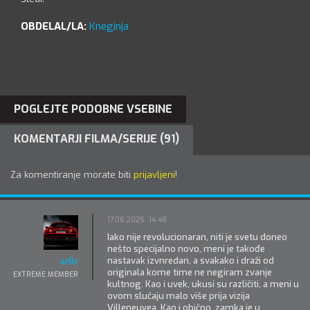
OBDELAL/LA:
Kneginja
POGLEJTE PODOBNE VSEBINE
KOMENTARJI FILMA/SERIJE (91)
Za komentiranje morate biti
prijavljeni
!
17.06.2025. 14:48
Iako nije revolucionaran, niti je svetu doneo
nešto specijalno novo, meni je takođe
nastavak izvnredan, a svakako i draži od
ar8c
originala kome time ne negiram zvanje
EXTREME MEMBER
kultnog. Kao i uvek, ukusi su različiti, a meni u
ovom slučaju malo više prija vizija
Villeneuvea. Kao i obično, zamka je u