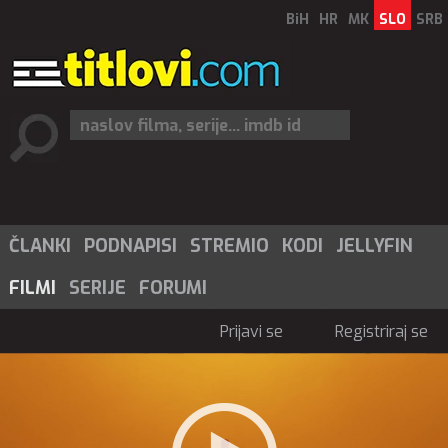
BiH
HR
MK
SLO
SRB
ČLANKI
PODNAPISI
STREMIO
KODI
JELLYFIN
FILMI
SERIJE
FORUMI
Prijavi se
Registriraj se