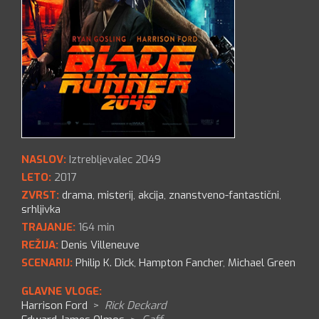
NASLOV:
Iztrebljevalec 2049
LETO:
2017
ZVRST:
drama
,
misterij
,
akcija
,
znanstveno-fantastični
,
srhljivka
TRAJANJE:
164 min
REŽIJA:
Denis Villeneuve
SCENARIJ:
Philip K. Dick
,
Hampton Fancher
,
Michael Green
GLAVNE VLOGE:
Harrison Ford
>
Rick Deckard