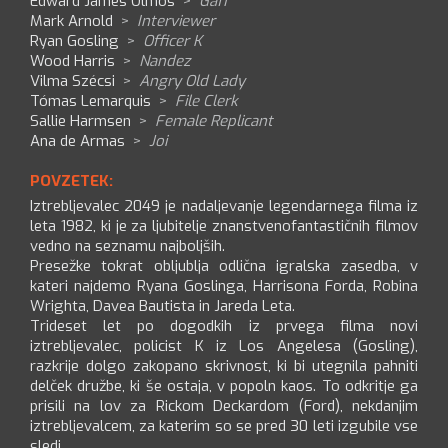
Edward James Olmos
>
Gaff
Mark Arnold
>
Interviewer
Ryan Gosling
>
Officer K
Wood Harris
>
Nandez
Vilma Szécsi
>
Angry Old Lady
Tómas Lemarquis
>
File Clerk
Sallie Harmsen
>
Female Replicant
Ana de Armas
>
Joi
POVZETEK:
Iztrebljevalec 2049 je nadaljevanje legendarnega filma iz
leta 1982, ki je za ljubitelje znanstvenofantastičnih filmov
vedno na seznamu najboljših.
Presežke tokrat obljublja odlična igralska zasedba, v
kateri najdemo Ryana Goslinga, Harrisona Forda, Robina
Wrighta, Davea Bautista in Jareda Leta.
Trideset let po dogodkih iz prvega filma novi
iztrebljevalec, policist K iz Los Angelesa (Gosling),
razkrije dolgo zakopano skrivnost, ki bi utegnila pahniti
delček družbe, ki še ostaja, v popoln kaos. To odkritje ga
prisili na lov za Rickom Deckardom (Ford), nekdanjim
iztrebljevalcem, za katerim so se pred 30 leti izgubile vse
sledi.