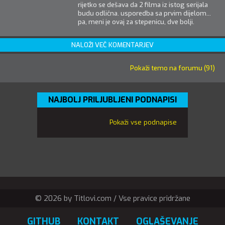
rijetko se dešava da 2 filma iz istog serijala
budu odlična. usporedba sa prvim dijelom...
pa, meni je ovaj za stepenicu, dve bolji.
NALOŽI VEČ KOMENTARJEV
Pokaži temo na forumu (91)
NAJBOLJ PRILJUBLJENI PODNAPISI
Pokaži vse podnapise
© 2026 by Titlovi.com / Vse pravice pridržane
GITHUB
KONTAKT
OGLAŠEVANJE