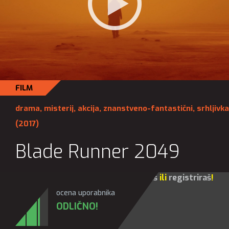
FILM
drama
,
misterij
,
akcija
,
znanstveno-fantastični
,
srhljivka
(2017)
Blade Runner 2049
Za sve opcije molim te da se
prijaviš
ili
registriraš
!
ocena uporabnika
ODLIČNO!