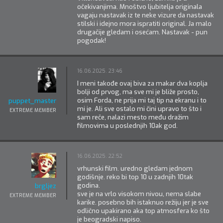
očekivanjima. Mnoštvo ljubitelja originala
vagaju nastavak iz te neke vizure da nastavak
stilski i idejno mora ispratiti original. Ja malo
drugačije gledam i osećam. Nastavak - pun
pogodak!
16.06.2025. 23:46
I meni takođe ovaj biva za makar dva koplja
bolji od prvog, ma sve mi je bliže prosto,
osim Forda, ne prija mi taj tip na ekranu i to
puppet_master
mi je. Ali sve ostalo mi čini upravo to što i
EXTREME MEMBER
sam reče, nalazi mesto među dražim
filmovima u poslednjih 10ak god.
16.06.2025. 22:52
vrhunski film. uredno gledam jednom
godišnje. reko bi top 10 u zadnjih 10tak
godina.
brgljez
sve je na vrlo visokom nivou, nema slabe
EXTREME MEMBER
karike. posebno bih istaknuo režiju jer je sve
odlično upakirano aka top atmosfera ko što
je beogradski napiso.