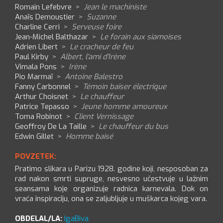
Romain Lefebvre
>
Jean le machiniste
Anaïs Demoustier
>
Suzanne
Charline Cerri
>
Serveuse foire
Jean-Michel Balthazar
>
Le forain aux siamoises
Adrien Libert
>
Le cracheur de feu
Paul Kirby
>
Albert, l'ami d'Irène
Vimala Pons
>
Irène
Pio Marmaï
>
Antoine Balestro
Fanny Carbonnel
>
Témoin baiser électrique
Arthur Choisnet
>
Le chauffeur
Patrice Tepasso
>
Jeune homme amoureux
Toma Robinot
>
Client Vernissage
Geoffroy De La Taille
>
Le chauffeur du bus
Edwin Gillet
>
Homme baisé
POVZETEK:
Pratimo slikara u Parizu 1928. godine koji, nesposoban za
rad nakon smrti supruge, nesvesno učestvuje u lažnim
seansama koje organizuje radnica karnevala. Dok on
vraća inspiraciju, ona se zaljubljuje u muškarca kojeg vara.
OBDELAL/LA:
IgaBiva