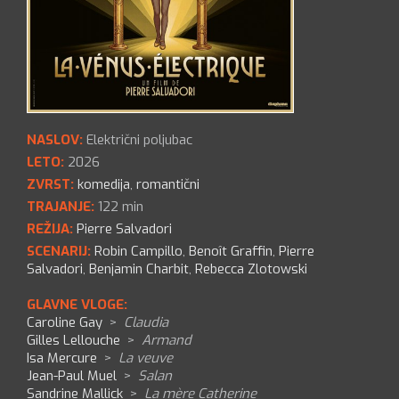
NASLOV:
Električni poljubac
LETO:
2026
ZVRST:
komedija
,
romantični
TRAJANJE:
122 min
REŽIJA:
Pierre Salvadori
SCENARIJ:
Robin Campillo
,
Benoît Graffin
,
Pierre
Salvadori
,
Benjamin Charbit
,
Rebecca Zlotowski
GLAVNE VLOGE:
Caroline Gay
>
Claudia
Gilles Lellouche
>
Armand
Isa Mercure
>
La veuve
Jean-Paul Muel
>
Salan
Sandrine Mallick
>
La mère Catherine