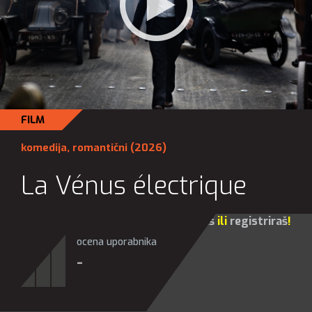
FILM
komedija
,
romantični
(2026)
La Vénus électrique
Za sve opcije molim te da se
prijaviš
ili
registriraš
!
ocena uporabnika
-