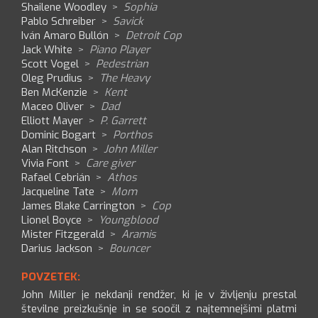
Shailene Woodley
>
Sophia
Pablo Schreiber
>
Savick
Iván Amaro Bullón
>
Detroit Cop
Jack White
>
Piano Player
Scott Vogel
>
Pedestrian
Oleg Prudius
>
The Heavy
Ben McKenzie
>
Kent
Maceo Oliver
>
Dad
Elliott Mayer
>
P. Garrett
Dominic Bogart
>
Porthos
Alan Ritchson
>
John Miller
Vivia Font
>
Care giver
Rafael Cebrián
>
Athos
Jacqueline Tate
>
Mom
James Blake Carrington
>
Cop
Lionel Boyce
>
Youngblood
Mister Fitzgerald
>
Aramis
Darius Jackson
>
Bouncer
POVZETEK:
John Miller je nekdanji rendžer, ki je v življenju prestal
številne preizkušnje in se soočil z najtemnejšimi platmi