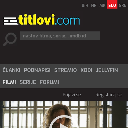
BiH
HR
MK
SLO
SRB
ČLANKI
PODNAPISI
STREMIO
KODI
JELLYFIN
FILMI
SERIJE
FORUMI
Prijavi se
Registriraj se