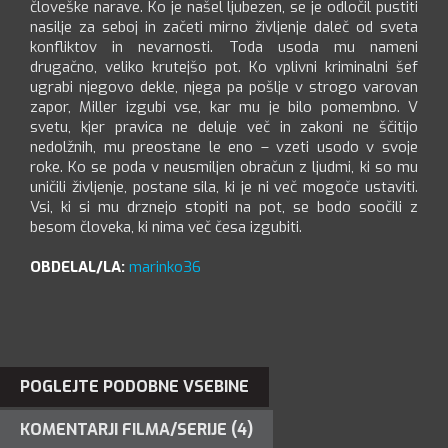
človeške narave. Ko je našel ljubezen, se je odločil pustiti
nasilje za seboj in začeti mirno življenje daleč od sveta
konfliktov in nevarnosti. Toda usoda mu nameni
drugačno, veliko krutejšo pot. Ko vplivni kriminalni šef
ugrabi njegovo dekle, njega pa pošlje v strogo varovan
zapor, Miller izgubi vse, kar mu je bilo pomembno. V
svetu, kjer pravica ne deluje več in zakoni ne ščitijo
nedolžnih, mu preostane le eno – vzeti usodo v svoje
roke. Ko se poda v neusmiljen obračun z ljudmi, ki so mu
uničili življenje, postane sila, ki je ni več mogoče ustaviti.
Vsi, ki si mu drznejo stopiti na pot, se bodo soočili z
besom človeka, ki nima več česa izgubiti.
OBDELAL/LA:
marinko36
POGLEJTE PODOBNE VSEBINE
KOMENTARJI FILMA/SERIJE (4)