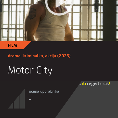
FILM
drama
,
kriminalka
,
akcija
(2025)
Motor City
Za sve opcije molim te da se
prijaviš
ili
registriraš
!
ocena uporabnika
-