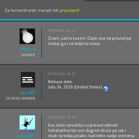
Za komentiranje morate biti
prijavljeni
!
31.07.2026. 05:43
Znam, samo kazem. Dajte vise taj prevod pa
makar ga i na ledjima nosio.
MaySmi
MEMBER
19.07.2026. 02:37
Release date
July 24, 2026 (United States)
jojo385
EXTREME MEMBER
19.07.2026. 00:00
Evo stize narudzba za prevod odmah
hahahahha nije ovo dugme druze pa cak i
dzak na ledja polako, kad neko nadje vremena
Shadow07.