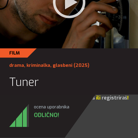
FILM
drama
,
kriminalka
,
glasbeni
(2025)
Tuner
Za sve opcije molim te da se
prijaviš
ili
registriraš
!
ocena uporabnika
ODLIČNO!