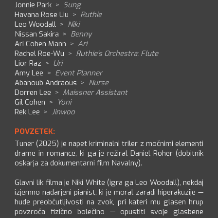
Jonnie Park
>
Sung
Havana Rose Liu
>
Ruthie
Leo Woodall
>
Niki
Nissan Sakira
>
Benny
Ari Cohen Mann
>
Ari
Rachel Roe-Wu
>
Ruthie's Orchestra: Flute
Lior Raz
>
Uri
Amy Lee
>
Event Planner
Abanoub Andraous
>
Nurse
Dorren Lee
>
Maissner Assistant
Gil Cohen
>
Yoni
Rek Lee
>
Jinwoo
POVZETEK:
Tuner (2025) je napet kriminalni triler z močnimi elementi
drame in romance, ki ga je režiral Daniel Roher (dobitnik
oskarja za dokumentarni film Navalny).
Glavni lik filma je Niki White (igra ga Leo Woodall), nekdaj
izjemno nadarjeni pianist, ki je moral zaradi hiperakuzije —
hude preobčutljivosti na zvok, pri kateri mu glasen hrup
povzroča fizično bolečino — opustiti svoje glasbene