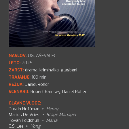
NASLOV:
UGLAŠEVALEC
LETO:
2025
ZVRST:
drama
,
kriminalka
,
glasbeni
TRAJANJE:
109 min
REŽIJA:
Daniel Roher
SCENARIJ:
Robert Ramsey
,
Daniel Roher
GLAVNE VLOGE:
Dustin Hoffman
>
Henry
Marius De Vries
>
Stage Manager
Tovah Feldshuh
>
Marla
C.S. Lee
>
Yong