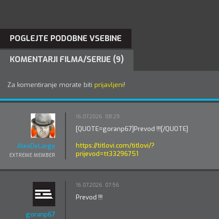
POGLEJTE PODOBNE VSEBINE
KOMENTARJI FILMA/SERIJE (9)
Za komentiranje morate biti
prijavljeni
!
16.07.2026. 08:29
[QUOTE=goranp67]Prevod !!![/QUOTE]
https://titlovi.com/titlovi/?
AlexDeLarge
prijevod=tt33296751
EXTREME MEMBER
16.07.2026. 07:56
Prevod !!!
goranp67