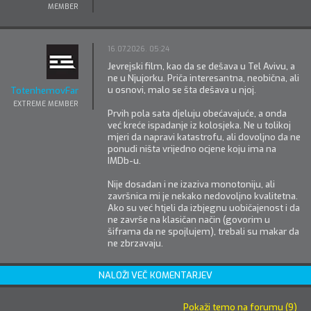
MEMBER
16.07.2026. 05:24
Jevrejski film, kao da se dešava u Tel Avivu, a
ne u Njujorku. Priča interesantna, neobična, ali
u osnovi, malo se šta dešava u njoj.
TotenhemovFanatik
EXTREME MEMBER
Prvih pola sata djeluju obećavajuće, a onda
već kreće ispadanje iz kolosjeka. Ne u tolikoj
mjeri da napravi katastrofu, ali dovoljno da ne
ponudi ništa vrijedno ocjene koju ima na
IMDb-u.
Nije dosadan i ne izaziva monotoniju, ali
završnica mi je nekako nedovoljno kvalitetna.
Ako su već htjeli da izbjegnu uobičajenost i da
ne završe na klasičan način (govorim u
šiframa da ne spojlujem), trebali su makar da
ne zbrzavaju.
NALOŽI VEČ KOMENTARJEV
Pokaži temo na forumu (9)