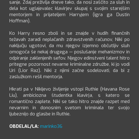
sanje. Zdaj preživlja dneve tako, da nosi zaščito za sluh in
dela kot uglajevalec klavirjev skupaj s svojim starejšim
mentorjem in prijateljem Harryjem (igra ga Dustin
Hoffman).
Ko Harry resno zboli in se znajde v hudih finančnih
težavah zaradi neplačanih zdravstvenih računov, Niki po
naključju ugotovi, da mu njegov izjemno občutljiv sluh
omogoča še nekaj drugega — poslušanje mehanizmov in
odpiranje zaklenjenih sefov. Njegov edinstveni talent hitro
pritegne pozornost nevarne kriminalne združbe, ki jo vodi
Uri (Lior Raz). Niki z njimi začne sodelovati, da bi z
zaslužkom rešil mentorja.
Hkrati pa v Nikijevo življenje vstopi Ruthie (Havana Rose
Liu), ambiciozna študentka klavirja, s katero se
romantično zaplete. Niki se tako hitro znajde razpet med
nevarnim in donosnim svetom kriminala ter svojo
ljubeznijo do glasbe in Ruthie.
OBDELAL/LA:
marinko36