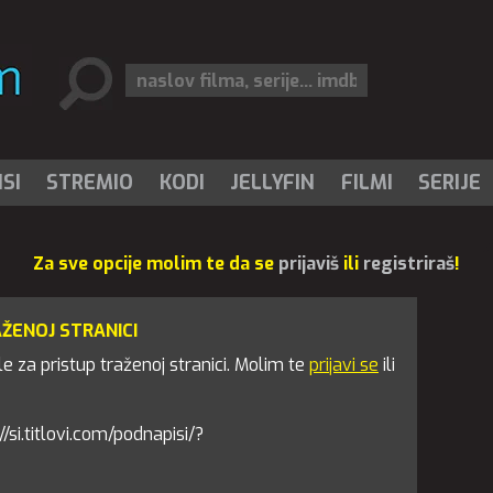
SI
STREMIO
KODI
JELLYFIN
FILMI
SERIJE
Za sve opcije molim te da se
prijaviš
ili
registriraš
!
AŽENOJ STRANICI
 za pristup traženoj stranici. Molim te
prijavi se
ili
://si.titlovi.com/podnapisi/?