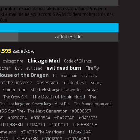
 poruku to znači da nisi aktivirao svoj račun. Provjeri u
ki e-mail ne nalazi u tvom SPAM folderu molim te da nas
ačun
zadnjih 30 dni
9.595
zadetkov.
Chicago Med
chicago fire
Code of Silence
evil dead burn
acher
Firefly
Evil
evil dead
House of the Dragon
hr
iron man
Leviticus
of the universe
obsession
resident evil
scary
spider-man
sugar
star trek strange new worlds
The Death of Robin Hood
The
The Crow Girl
The Last Kingdom: Seven Kings Must Die
The Mandalorian and
55 Star Trek: The Next Generation
tt0096697
tt0427340
59
tt0238784
tt0389564
tt0435625
tt11198330
tt14688458
tt1124373
tt13111078
tt2661044
Homeland
tt2149175 The Americans
tt30825738
tt33764258
4226
tt33612209