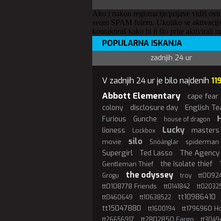
Ako i nakon registracije/prijave vidiš ovu
svom SPAM foleru. Ukoliko se aktivacijs
kontaktiraš kako bi ti što prije aktivirali r
POPULARNA ISKANJA
zadnjih 24 ur
V zadnjih 24 ur je bilo najdenih
11
Abbott Elementary
cape fear
disclosure day
English Te
colony
Furious
Gunche
house of dragon
Lucky
masters 
lioness
Lockbox
silo
movie
spiderman
Snöänglar
Supergirl
The Agency
Ted Lasso
the isolate thief
Gentleman Thief
the odyssey
tt00924
Grogu
troy
tt0108778 Friends
tt0141842
tt02032
tt10986410
tt0460649
tt10638522
tt15047880
tt1796960 
tt1600194
tt2802850 Fargo
tt26656917
tt3049