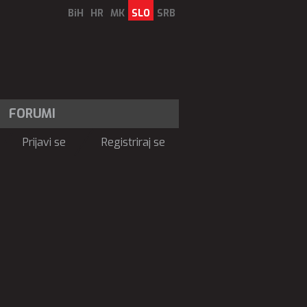
BiH
HR
MK
SLO
SRB
FORUMI
Prijavi se
Registriraj se