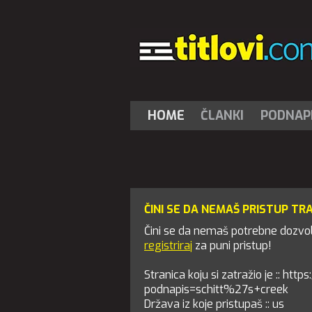
HOME
ČLANKI
PODNAPI
ČINI SE DA NEMAŠ PRISTUP TR
Čini se da nemaš potrebne dozvole
registriraj
za puni pristup!
Stranica koju si zatražio je :: https
podnapis=schitt%27s+creek
Država iz koje pristupaš :: us