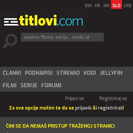
BiH
HR
MK
SLO
SRB
ČLANKI
PODNAPISI
STREMIO
KODI
JELLYFIN
FILMI
SERIJE
FORUMI
Prijavi se
Registriraj se
Za sve opcije molim te da se
prijaviš
ili
registriraš
!
ČINI SE DA NEMAŠ PRISTUP TRAŽENOJ STRANICI