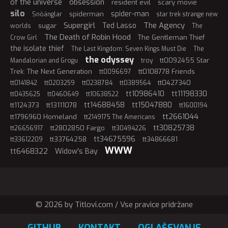
of the universe
obsession
resident evil
scary movie
silo
spider-man
spiderman
Snöänglar
star trek strange new
Supergirl
The Agency
Ted Lasso
sugar
worlds
The
The Death of Robin Hood
The Gentleman Thief
Crow Girl
the isolate thief
The Last Kingdom: Seven Kings Must Die
The
the odyssey
tt0092455 Star
Mandalorian and Grogu
troy
Trek: The Next Generation
tt0108778 Friends
tt0096697
tt0427340
tt0141842
tt0203259
tt0238784
tt0389564
tt10986410
tt11198330
tt0435625
tt0460649
tt10638522
tt14688458
tt15047880
tt1124373
tt13111078
tt1600194
tt2661044
tt1796960 Homeland
tt2149175 The Americans
tt30825738
tt2802850 Fargo
tt26656917
tt30494226
tt34675596
tt33764258
tt34866681
tt33612209
WWW
tt6468322
Widow's Bay
© 2026 by Titlovi.com / Vse pravice pridržane