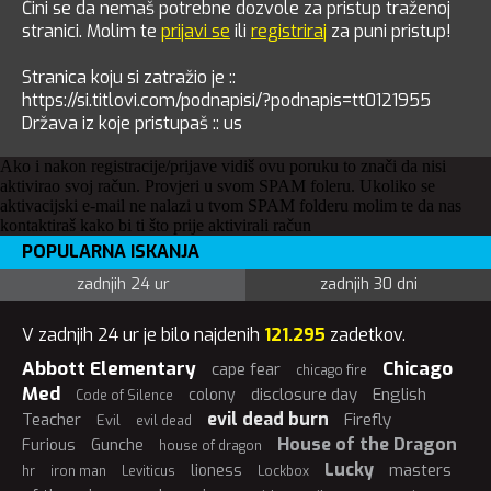
Čini se da nemaš potrebne dozvole za pristup traženoj
stranici. Molim te
prijavi se
ili
registriraj
za puni pristup!
Stranica koju si zatražio je ::
https://si.titlovi.com/podnapisi/?podnapis=tt0121955
Država iz koje pristupaš :: us
Ako i nakon registracije/prijave vidiš ovu poruku to znači da nisi
aktivirao svoj račun. Provjeri u svom SPAM foleru. Ukoliko se
aktivacijski e-mail ne nalazi u tvom SPAM folderu molim te da nas
kontaktiraš kako bi ti što prije aktivirali račun
POPULARNA ISKANJA
zadnjih 24 ur
zadnjih 30 dni
V zadnjih 24 ur je bilo najdenih
121.295
zadetkov.
Abbott Elementary
Chicago
cape fear
chicago fire
Med
disclosure day
English
colony
Code of Silence
evil dead burn
Teacher
Firefly
Evil
evil dead
House of the Dragon
Furious
Gunche
house of dragon
Lucky
masters
lioness
hr
iron man
Leviticus
Lockbox