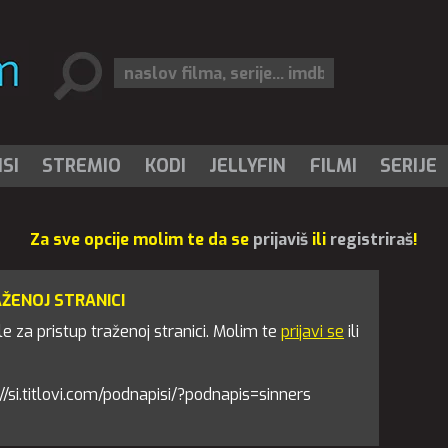
SI
STREMIO
KODI
JELLYFIN
FILMI
SERIJE
Za sve opcije molim te da se
prijaviš
ili
registriraš
!
AŽENOJ STRANICI
 za pristup traženoj stranici. Molim te
prijavi se
ili
ps://si.titlovi.com/podnapisi/?podnapis=sinners