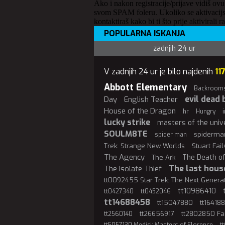
Ako i nakon registracije/prijave vidiš ovu
svom SPAM foleru. Ukoliko se aktivacijs
kontaktiraš kako bi ti što prije aktivirali r
POPULARNA ISKANJA
zadnjih 24 ur
V zadnjih 24 ur je bilo najdenih
11
Abbott Elementary
Backroom
evil dead 
Day
English Teacher
House of the Dragon
hr
Hungry
lucky strike
masters of the univ
SOULM8TE
spiderma
spider man
Trek: Strange New Worlds
Stuart Fai
The Agency
The Death o
The Ark
The last hous
The Isolate Thief
tt0092455 Star Trek: The Next Genera
tt10986410
tt0427340
tt0452046
tt14688458
tt15047880
tt16418
tt26656917
tt2802850 Fa
tt2560140
t