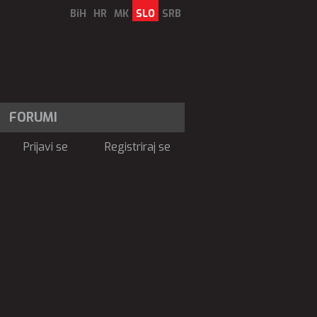
BiH
HR
MK
SLO
SRB
FORUMI
Prijavi se
Registriraj se