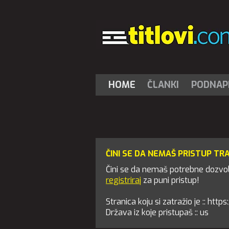
HOME
ČLANKI
PODNAPI
ČINI SE DA NEMAŠ PRISTUP TR
Čini se da nemaš potrebne dozvole
registriraj
za puni pristup!
Stranica koju si zatražio je :: htt
Država iz koje pristupaš :: us