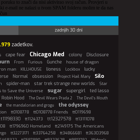
 poruku to znači da nisi aktivirao svoj račun. Provjeri u
ki e-mail ne nalazi u tvom SPAM folderu molim te da nas
ačun
zadnjih 30 dni
7.979
zadetkov.
Chicago Med
cape fear
Disclosure
colony
s
burn
Gunche
Furious
house of dragon
From
lucky
lioness
iron man
KILLHOUSE
Lockbox
Silo
erse
Normal
obsession
Project Hail Mary
spider-man
star trek strange new worlds
n
Star
sugar
supergirl
ted lasso
ls to Save the Universe
f Robin Hood
The Devil Wears Prada 2
The Devil's Mouth
e
the odyssey
the mandalorian and grogu
tion
tt0108778 Friends
tt0119698
tt0108778
tt11198330
tt12327578
tt1124373
tt13111078
808
tt1796960 Homeland
tt2149175 The Americans
rgo
tt33764258
tt34866681
tt36303968
tt32273171
t6468322
tt8323628