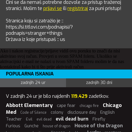
Čini se da nemaš potrebne dozvole za pristup traženoj
stranici. Molim te
prijavi se
ili
registriraj
za puni pristup!
Stranica koju si zatražio je ::
https://si.titlovi.com/podnapisi/?
podnapis=stranger+things
Država iz koje pristupaš :: us
Ako i nakon registracije/prijave vidiš ovu poruku to znači da nisi
aktivirao svoj račun. Provjeri u svom SPAM foleru. Ukoliko se
aktivacijski e-mail ne nalazi u tvom SPAM folderu molim te da nas
kontaktiraš kako bi ti što prije aktivirali račun
POPULARNA ISKANJA
zadnjih 24 ur
zadnjih 30 dni
V zadnjih 24 ur je bilo najdenih
119.429
zadetkov.
Abbott Elementary
Chicago
cape fear
chicago fire
Med
disclosure day
English
colony
Code of Silence
evil dead burn
Teacher
Firefly
Evil
evil dead
House of the Dragon
Furious
Gunche
house of dragon