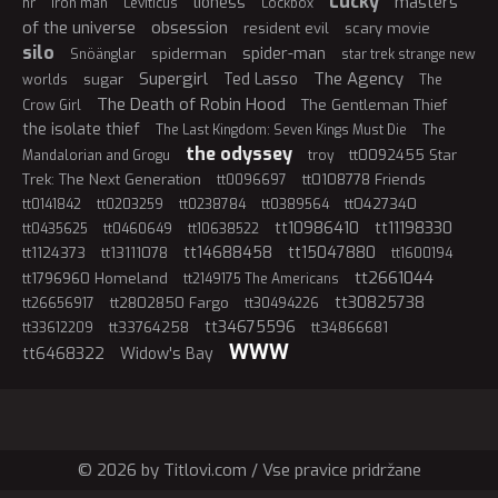
Lucky
masters
lioness
hr
iron man
Leviticus
Lockbox
of the universe
obsession
resident evil
scary movie
silo
spider-man
spiderman
Snöänglar
star trek strange new
Supergirl
The Agency
Ted Lasso
sugar
worlds
The
The Death of Robin Hood
The Gentleman Thief
Crow Girl
the isolate thief
The Last Kingdom: Seven Kings Must Die
The
the odyssey
tt0092455 Star
Mandalorian and Grogu
troy
Trek: The Next Generation
tt0108778 Friends
tt0096697
tt0427340
tt0141842
tt0203259
tt0238784
tt0389564
tt10986410
tt11198330
tt0435625
tt0460649
tt10638522
tt14688458
tt15047880
tt1124373
tt13111078
tt1600194
tt2661044
tt1796960 Homeland
tt2149175 The Americans
tt30825738
tt2802850 Fargo
tt26656917
tt30494226
tt34675596
tt33764258
tt34866681
tt33612209
WWW
tt6468322
Widow's Bay
© 2026 by Titlovi.com / Vse pravice pridržane