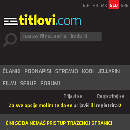
BiH
HR
MK
SLO
SRB
ČLANKI
PODNAPISI
STREMIO
KODI
JELLYFIN
FILMI
SERIJE
FORUMI
Prijavi se
Registriraj se
Za sve opcije molim te da se
prijaviš
ili
registriraš
!
ČINI SE DA NEMAŠ PRISTUP TRAŽENOJ STRANICI