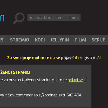
SI
STREMIO
KODI
JELLYFIN
FILMI
SERIJE
Za sve opcije molim te da se
prijaviš
ili
registriraš
!
AŽENOJ STRANICI
 za pristup traženoj stranici. Molim te
prijavi se
ili
ps://si.titlovi.com/podnapisi/?podnapis=tt16431404