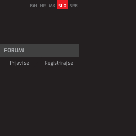
BiH
HR
MK
SLO
SRB
FORUMI
Prijavi se
Registriraj se