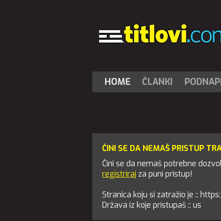
HOME
ČLANKI
PODNAPI
ČINI SE DA NEMAŠ PRISTUP TR
Čini se da nemaš potrebne dozvole
registriraj
za puni pristup!
Stranica koju si zatražio je :: htt
Država iz koje pristupaš :: us