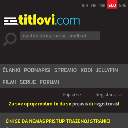
BiH
HR
MK
SLO
SRB
ČLANKI
PODNAPISI
STREMIO
KODI
JELLYFIN
FILMI
SERIJE
FORUMI
Prijavi se
Registriraj se
Za sve opcije molim te da se
prijaviš
ili
registriraš
!
ČINI SE DA NEMAŠ PRISTUP TRAŽENOJ STRANICI