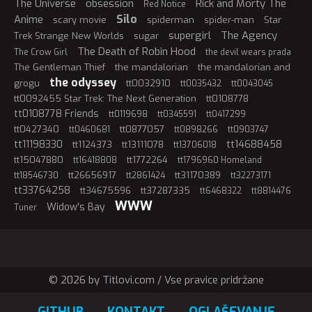
The Universe
obsession
Rick and Morty The
Red Notice
Silo
Anime
scary movie
spiderman
spider-man
Star
supergirl
The Agency
Trek Strange New Worlds
sugar
The Death of Robin Hood
The Crow Girl
the devil wears prada
The Gentleman Thief
the mandalorian
the mandalorian and
the odyssey
grogu
tt0032910
tt0035432
tt0043045
tt0092455 Star Trek: The Next Generation
tt0108778
tt0108778 Friends
tt0119698
tt0345591
tt0417299
tt0427340
tt0877057
tt0460681
tt0898266
tt0903747
tt11198330
tt14688458
tt1124373
tt13111078
tt13706018
tt15047880
tt1772264
tt16418808
tt1796960 Homeland
tt26656917
tt31170389
tt18546730
tt2861424
tt32273171
tt33764258
tt34675596
tt37287335
tt6468322
tt8814476
WWW
Widow's Bay
Tuner
© 2026 by Titlovi.com / Vse pravice pridržane