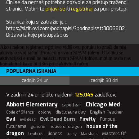
Čini se da nemaš potrebne dozvole za pristup traženoj
stranici. Molim te
prijavi se
ili
registriraj
za puni pristup!
Stranica koju si zatražio je ::
https://si.titlovi.com/podnapisi/?podnapis=tt3006802
Država iz koje pristupaš :: us
Ako i nakon registracije/prijave vidiš ovu poruku to znači da nisi
aktivirao svoj račun. Provjeri u svom SPAM foleru. Ukoliko se
aktivacijski e-mail ne nalazi u tvom SPAM folderu molim te da nas
kontaktiraš kako bi ti što prije aktivirali račun
POPULARNA ISKANJA
zadnjih 24 ur
zadnjih 30 dni
V zadnjih 24 ur je bilo najdenih
125.045
zadetkov.
Abbott Elementary
Chicago Med
cape fear
disclosure day
English Teacher
colony
Code of Silence
Evil
Evil Dead Burn
Firefly
Furious
evil dead
house of the
Futurama
gunche
house of dragon
dragon
Masters Of
lioness
lucky
Leviticus
Marshals