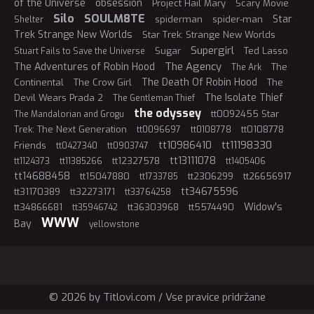
of the Universe
obsession
Project Hail Mary
Scary Movie
Silo
SOULM8TE
Star
spiderman
spider-man
Shelter
Trek Strange New Worlds
Star Trek: Strange New Worlds
Supergirl
Sugar
Ted Lasso
Stuart Fails to Save the Universe
The Agency
The Adventures of Robin Hood
The
The Ark
The Death Of Robin Hood
Continental
The Crow Girl
The
The Isolate Thief
Devil Wears Prada 2
The Gentleman Thief
the odyssey
tt0092455 Star
The Mandalorian and Grogu
Trek: The Next Generation
tt0108778
tt0096697
tt0108778
tt11198330
tt10986410
Friends
tt0427340
tt0903747
tt13111078
tt12327578
tt1124373
tt11385266
tt1405406
tt14688458
tt15047880
tt2306299
tt26656917
tt1733785
tt34675596
tt31170389
tt32273171
tt33764258
Widow's
tt34866681
tt36303968
tt5574490
tt35946742
WWW
Bay
yellowstone
© 2026 by Titlovi.com / Vse pravice pridržane