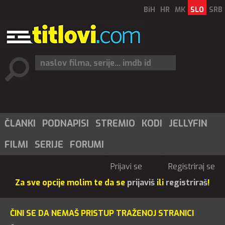
BiH
HR
MK
SLO
SRB
ČLANKI
PODNAPISI
STREMIO
KODI
JELLYFIN
FILMI
SERIJE
FORUMI
Prijavi se
Registriraj se
Za sve opcije molim te da se
prijaviš
ili
registriraš
!
ČINI SE DA NEMAŠ PRISTUP TRAŽENOJ STRANICI