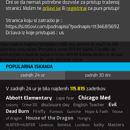
Čini se da nemaš potrebne dozvole za pristup traženoj
stranici. Molim te
prijavi se
ili
registriraj
za puni pristup!
Stranica koju si zatražio je ::
https://si.titlovi.com/podnapisi/?podnapis=tt34685692
Država iz koje pristupaš :: us
Ako i nakon registracije/prijave vidiš ovu poruku to znači da nisi
aktivirao svoj račun. Provjeri u svom SPAM foleru. Ukoliko se
aktivacijski e-mail ne nalazi u tvom SPAM folderu molim te da nas
kontaktiraš kako bi ti što prije aktivirali račun
POPULARNA ISKANJA
zadnjih 24 ur
zadnjih 30 dni
V zadnjih 24 ur je bilo najdenih
115.815
zadetkov.
Chicago Med
Abbott Elementary
cape fear
Evil
disclosure day
English Teacher
colony
Crime 101
Dead Burn
Firefly
Furious
Gunche
Hope & Faith
house
House of the Dragon
Hungry
of dragon
lucky
lioness
Masters
Lockbox
HUNTER×HUNTER
Leviticus