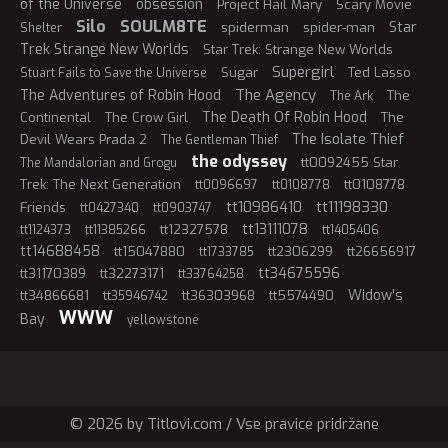
of the Universe
obsession
Project Hail Mary
Scary Movie
Silo
SOULM8TE
Star
spiderman
spider-man
Shelter
Trek Strange New Worlds
Star Trek: Strange New Worlds
Supergirl
Sugar
Ted Lasso
Stuart Fails to Save the Universe
The Agency
The Adventures of Robin Hood
The
The Ark
The Death Of Robin Hood
Continental
The Crow Girl
The
The Isolate Thief
Devil Wears Prada 2
The Gentleman Thief
the odyssey
tt0092455 Star
The Mandalorian and Grogu
Trek: The Next Generation
tt0108778
tt0096697
tt0108778
tt11198330
tt10986410
Friends
tt0427340
tt0903747
tt13111078
tt12327578
tt1124373
tt11385266
tt1405406
tt14688458
tt15047880
tt2306299
tt26656917
tt1733785
tt34675596
tt31170389
tt32273171
tt33764258
Widow's
tt34866681
tt36303968
tt5574490
tt35946742
WWW
Bay
yellowstone
© 2026 by Titlovi.com / Vse pravice pridržane