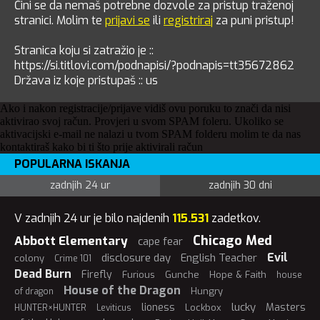
Čini se da nemaš potrebne dozvole za pristup traženoj
stranici. Molim te
prijavi se
ili
registriraj
za puni pristup!
Stranica koju si zatražio je ::
https://si.titlovi.com/podnapisi/?podnapis=tt35672862
Država iz koje pristupaš :: us
Ako i nakon registracije/prijave vidiš ovu poruku to znači da nisi
aktivirao svoj račun. Provjeri u svom SPAM foleru. Ukoliko se
aktivacijski e-mail ne nalazi u tvom SPAM folderu molim te da nas
kontaktiraš kako bi ti što prije aktivirali račun
POPULARNA ISKANJA
zadnjih 24 ur
zadnjih 30 dni
V zadnjih 24 ur je bilo najdenih
115.531
zadetkov.
Chicago Med
Abbott Elementary
cape fear
Evil
disclosure day
English Teacher
colony
Crime 101
Dead Burn
Firefly
Furious
Gunche
Hope & Faith
house
House of the Dragon
Hungry
of dragon
lucky
lioness
Masters
Lockbox
HUNTER×HUNTER
Leviticus