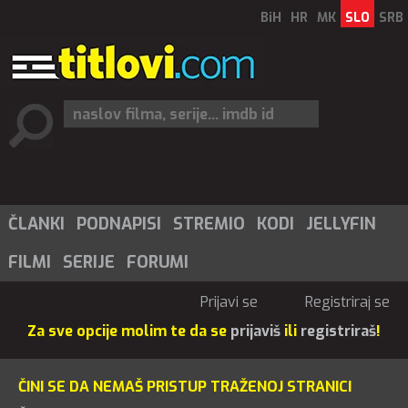
BiH
HR
MK
SLO
SRB
ČLANKI
PODNAPISI
STREMIO
KODI
JELLYFIN
FILMI
SERIJE
FORUMI
Prijavi se
Registriraj se
Za sve opcije molim te da se
prijaviš
ili
registriraš
!
ČINI SE DA NEMAŠ PRISTUP TRAŽENOJ STRANICI