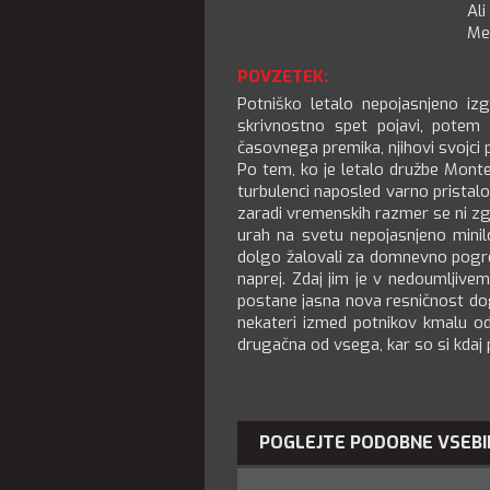
Ali
Me
POVZETEK:
Potniško letalo nepojasnjeno iz
skrivnostno spet pojavi, potem 
časovnega premika, njihovi svojci 
Po tem, ko je letalo družbe Monte
turbulenci naposled varno pristalo
zaradi vremenskih razmer se ni zgo
urah na svetu nepojasnjeno minilo c
dolgo žalovali za domnevno pogreš
naprej. Zdaj jim je v nedoumljive
postane jasna nova resničnost dog
nekateri izmed potnikov kmalu od
drugačna od vsega, kar so si kdaj p
POGLEJTE PODOBNE VSEBI