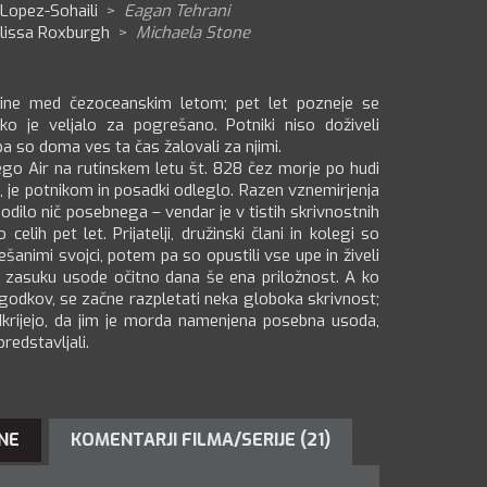
 Lopez-Sohaili
>
Eagan Tehrani
lissa Roxburgh
>
Michaela Stone
gine med čezoceanskim letom; pet let pozneje se
ko je veljalo za pogrešano. Potniki niso doživeli
pa so doma ves ta čas žalovali za njimi.
go Air na rutinskem letu št. 828 čez morje po hudi
, je potnikom in posadki odleglo. Razen vznemirjenja
dilo nič posebnega – vendar je v tistih skrivnostnih
elih pet let. Prijatelji, družinski člani in kolegi so
animi svojci, potem pa so opustili vse upe in živeli
m zasuku usode očitno dana še ena priložnost. A ko
odkov, se začne razpletati neka globoka skrivnost;
krijejo, da jim je morda namenjena posebna usoda,
redstavljali.
NE
KOMENTARJI FILMA/SERIJE (21)