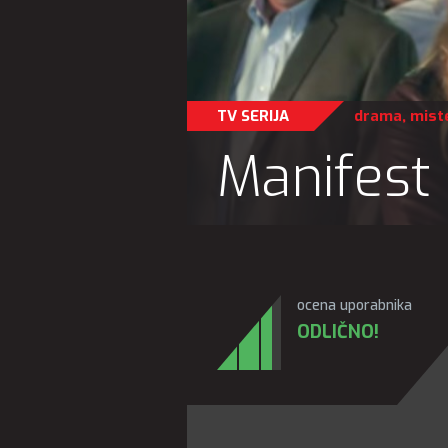
TV SERIJA
drama
,
miste
Manifest
ocena uporabnika
ODLIČNO!