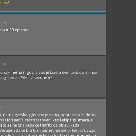
ljeni
!
07:54
ona 4 20 epizoda
1:25
ona 4 nema nigde, a sad je izaslo sve, tako da mi nije
te geledali PART 2 sezone 4?
:27
o, nema greške, gledana je serija, popularna je, dobra,
reatori serije zainteresovani kao i ekipa glumaca, e
 što se ne zna kada će Netflix da objavi kada
Verujem da će biti tj, napamet naravno, tek mi deluje
ro de, ti verovatno misliš na to da si trenutno željan