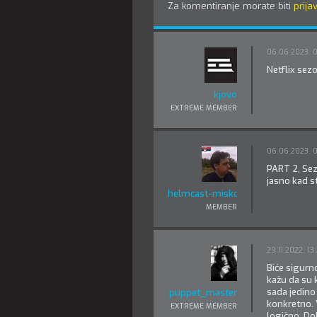
Za komentiranje morate biti
prijav
06.06.2023. 
Netflix sez
kjovo
EXTREME MEMBER
06.06.2023. 0
PART 2, Sez
jasno kad s
helmcast-misko-zagri
MEMBER
29.11.2022. 13
Biće sigurn
kažu da su k
sada jedino
puppet_master
konkretno. 
EXTREME MEMBER
logično. Dob