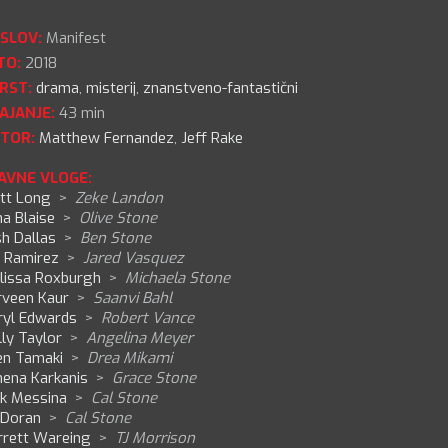
SLOV:
Manifest
TO:
2018
RST:
drama
,
misterij
,
znanstveno-fantastični
AJANJE:
43 min
TOR:
Matthew Fernandez
,
Jeff Rake
AVNE VLOGE:
tt Long
>
Zeke Landon
a Blaise
>
Olive Stone
h Dallas
>
Ben Stone
. Ramirez
>
Jared Vasquez
lissa Roxburgh
>
Michaela Stone
rveen Kaur
>
Saanvi Bahl
ryl Edwards
>
Robert Vance
ly Taylor
>
Angelina Meyer
en Tamaki
>
Drea Mikami
hena Karkanis
>
Grace Stone
ck Messina
>
Cal Stone
 Doran
>
Cal Stone
rrett Wareing
>
TJ Morrison