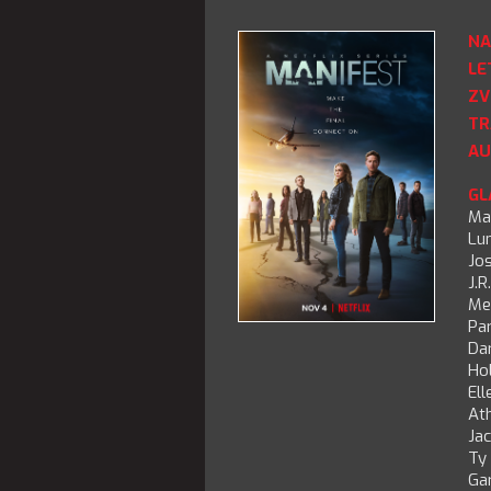
NA
LE
ZV
TR
AU
GL
Ma
Lun
Jos
J.R
Me
Pa
Da
Hol
Ell
At
Ja
Ty
Ga