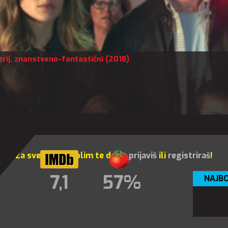
rij
,
znanstveno-fantastični
(2018)
Za sve opcije molim te da se
prijaviš
ili
registriraš
!
7,1
57%
NAJBO