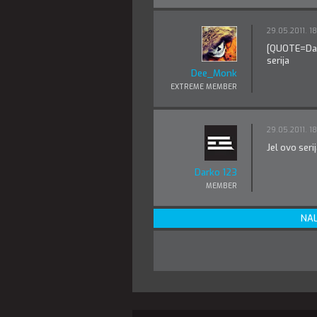
29.05.2011. 1
[QUOTE=Dark
serija
Dee_Monk
EXTREME MEMBER
29.05.2011. 1
Jel ovo serij
Darko 123
MEMBER
NAL