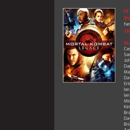
LE
ZV
fan
TR
GL
Ca
Sa
Jo
Da
Ma
Dav
Eri
Ia
Ia
Mic
Ki
Br
Da
Bri