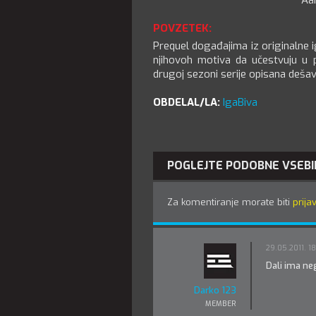
Aa
POVZETEK:
Prequel događajima iz originalne ig
njihovoh motiva da učestvuju u 
drugoj sezoni serije opisana dešav
OBDELAL/LA:
IgaBiva
POGLEJTE PODOBNE VSEBI
Za komentiranje morate biti
prijav
29.05.2011. 1
Dali ima ne
Darko 123
MEMBER