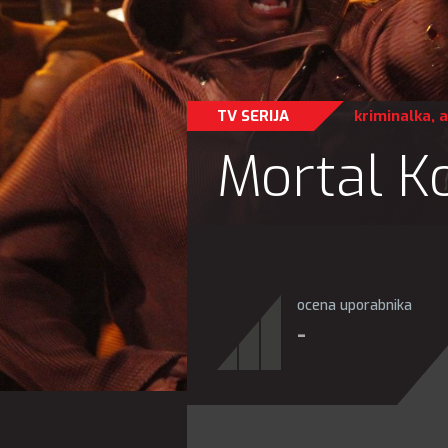
TV SERIJA
kriminalka
,
a
Mortal 
ocena uporabnika
-