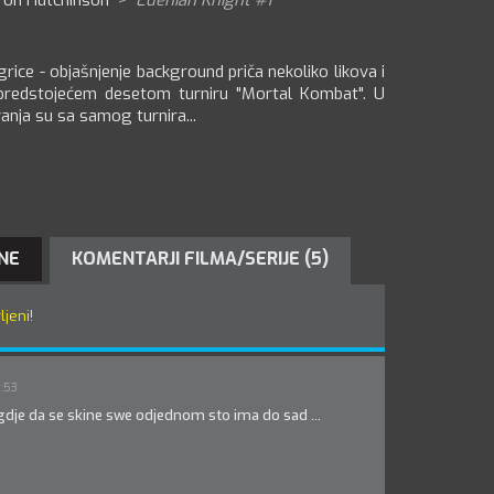
ron Hutchinson
>
Edenian Knight #1
rice - objašnjenje background priča nekoliko likova i
predstojećem desetom turniru "Mortal Kombat". U
anja su sa samog turnira...
NE
KOMENTARJI FILMA/SERIJE (5)
ljeni
!
8:53
gdje da se skine swe odjednom sto ima do sad ...