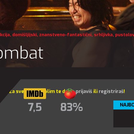
kcija
,
domišljijski
,
znanstveno-fantastični
,
srhljivka
,
pustolov
Kombat
Za sve opcije molim te da se
prijaviš
ili
registriraš
!
7,5
83%
NAJBO