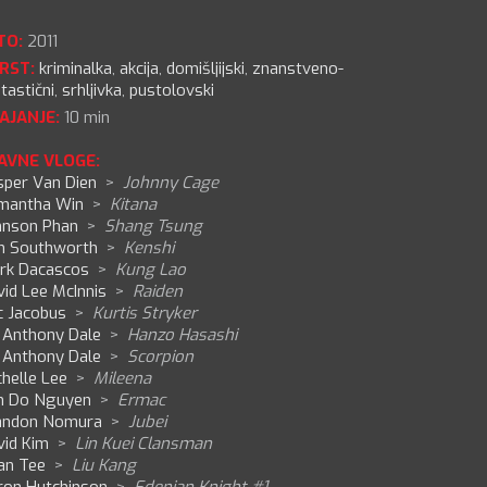
TO:
2011
RST:
kriminalka
,
akcija
,
domišljijski
,
znanstveno-
tastični
,
srhljivka
,
pustolovski
AJANJE:
10 min
AVNE VLOGE:
sper Van Dien
>
Johnny Cage
mantha Win
>
Kitana
hnson Phan
>
Shang Tsung
n Southworth
>
Kenshi
rk Dacascos
>
Kung Lao
id Lee McInnis
>
Raiden
c Jacobus
>
Kurtis Stryker
n Anthony Dale
>
Hanzo Hasashi
n Anthony Dale
>
Scorpion
helle Lee
>
Mileena
m Do Nguyen
>
Ermac
andon Nomura
>
Jubei
vid Kim
>
Lin Kuei Clansman
an Tee
>
Liu Kang