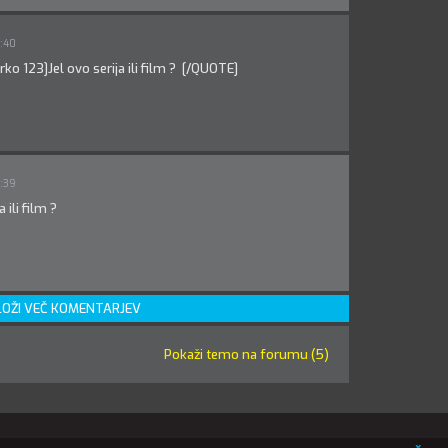
8:40
o 123]Jel ovo serija ili film ? [/QUOTE]
8:39
a ili film ?
OŽI VEČ KOMENTARJEV
Pokaži temo na forumu (5)