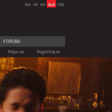
BiH
HR
MK
SLO
SRB
FORUMI
Prijavi se
Registriraj se