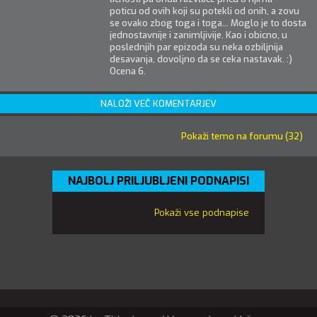
poticu od ovih koji su potekli od onih, a zovu
se ovako zbog toga i toga... Moglo je to dosta
jednostavnije i zanimljivije. Kao i obicno, u
poslednjih par epizoda su neka ozbiljnija
desavanja, dovoljno da se ceka nastavak. :)
Ocena 6.
NALOŽI VEČ KOMENTARJEV
Pokaži temo na forumu (32)
NAJBOLJ PRILJUBLJENI PODNAPISI
Pokaži vse podnapise