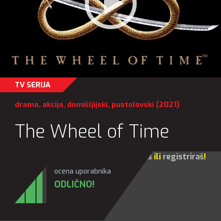
TV SERIJA
drama
,
akcija
,
domišljijski
,
pustolovski
(2021)
The Wheel of Time
Za sve opcije molim te da se
prijaviš
ili
registriraš
!
ocena uporabnika
ODLIČNO!