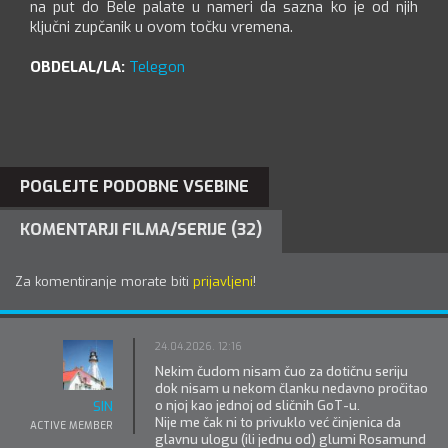
na put do Bele palate u nameri da sazna ko je od njih
ključni zupčanik u ovom točku vremena.
OBDELAL/LA:
Telegon
POGLEJTE PODOBNE VSEBINE
KOMENTARJI FILMA/SERIJE (32)
Za komentiranje morate biti
prijavljeni
!
24.04.2026. 12:16
Nekim čudom nisam čuo za dotičnu seriju
dok nisam u nekom članku nedavno pročitao
o njoj kao jednoj od sličnih GoT-u.
SIN
Nije me čak ni to privuklo već činjenica da
ACTIVE MEMBER
glavnu ulogu (ili jednu od) glumi Rosamund