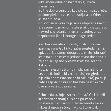
Pike, meni jedna od najdražih glumica
današnjice.
GoT je dobra serija, ali kao što sam pisac reče,
prekompleksna za ekranizaciju, a sa Wheels
je ista situacija.
No, čim sam vidio da je serija stopirana nakon
3. sezone, to je automatski znak da je zapravo
nevredna gledanja - nema kraj,odrezano...
neprirodno (kao i mnoge druge serije).
Ako baš nemate što raditi, poslužit će (iako
ipak nije rang GoT). No, jučer pogledah 2. i 3.
epizodu 3. sezone, dosta puta malo "ubrzao"
jer je na puno mjesta jednostavno dosadna, a
taj štih se lagano proteže kroz sve sezone.
Tako da...
Ne znam jesu li stvarno mislili snimiti 10-ak
sezona (ili koliko bi već trenalo) no gledanost
nije bila dobra (što me ne bi začudilo) pa su je
zato sasjekli, no nije to baš bilo nešto extra u
baem prve 2 i po sezone.
Očito je da su htjeli snimiti "novu" GoT (htjeli
ili nehtjeli priznati) ali slaba glumačka
postava (uz spoemnutu Rosamund Pike za
nikog drugog ni čuo, ni vidio, što je ipak