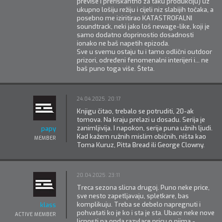
previše i preriskantno za taku produkciju) uz
ukupno lošiju režiju i cijeli niz slabijih točaka, a
posebno me iziritirao KATASTROFALNI
soundtrack, neki jako loš newage-like, koji je
samo dodatno doprinostio dosadnosti
ionako ne baš napetih epizoda.
Sve u svemu ostaju tu i tamo odlični outdoor
prizori, određeni fenomenalni interijeri i... ne
baš puno toga više. Šteta.
24.04.2025. 20:17
Knjigu čitao, trebalo se potruditi, 20-ak
tomova. Na kraju prelazi u dosadu. Serija je
zanimljivija. I napokon, serija puna užnih ljudi.
papy
Kad kažem ružnih mislim običnih, ništa kao
MEMBER
Toma Kuruz, Pitta Bread ili George Clowny.
20.04.2025. 23:11
Treca sezona slicna drugoj. Puno neke price,
sve nesto zapetljavaju, spletkare, bas
komplikuju. Treba se debelo napregnuti i
klass
pohvatati ko je ko i sta je sta. Ubace neke nove
ACTIVE MEMBER
licnosti pa onda razvlace pricu o njima -