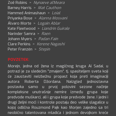
Zoë Robins
>
Nynaeve al'Meara
Barney Harris
>
Mat Cauthon
Hammed Animashaun
>
Loial
Priyanka Bose
>
Alanna Mosvani
Álvaro Morte
>
Logain Ablar
Kate Fleetwood
>
Liandrin Guirale
Narinder Samra
>
Raen
Johann Myers
>
Padan Fain
Clare Perkins
>
Kerene Nagashi
Peter Franzén
>
Stepin
POVZETEK:
Morejn, jedna od žena iz magičnog kruga Ai Sadai, u
potrazi je za sledećim “zmajem”, tj. spasiteljem sveta koji
će zaustaviti neizbežnu propast koja preti imaginaciji
autora Roberta Džordana. Naizgled jednostavna
postavka samo u prvoj polovini sezone načinje
kompleksne unutrašnje nemire između grupa koje
predvode muškarci, ali i grupa koje predvode žene. I jedni i
drugi željni moći i kontrole postaju deo velike slagalice u
kojoj odlična Rouzmond Pajk kao Morjen zajedno sa tri
neobično talentovana mladića i jednom devojkom kreće