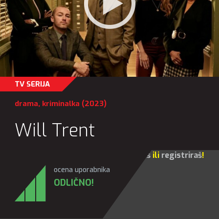
TV SERIJA
drama
,
kriminalka
(2023)
Will Trent
Za sve opcije molim te da se
prijaviš
ili
registriraš
!
ocena uporabnika
ODLIČNO!