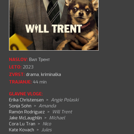
NASLOV:
Вил Трент
LETO:
2023
ZVRST:
drama
,
kriminalka
TRAJANJE:
44 min
GLAVNE VLOGE:
Erika Christensen
>
Angie Polaski
Sonja Sohn
>
Amanda
Ramón Rodríguez
>
Will Trent
Jake McLaughlin
>
MIchael
Cora Lu Tran
>
Nico
Kate Kovach
>
Jules