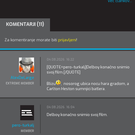
Več člankov...
KOMENTARJI (11)
Za komentiranje morate biti
prijavljeni
!
04.08.2026. 16:22
[QUOTE=pero-turkalj]Delboy konačno snimio
svoj film.[/QUOTE]
AlexDeLarge
Blizu
, nosorog ubica nocu hara gradom, a
EXTREME MEMBER
Carlton Heston sumnjici batlera.
04.08.2026. 16:04
Delboy konačno snimio svoj film.
pero-turkalj
MEMBER