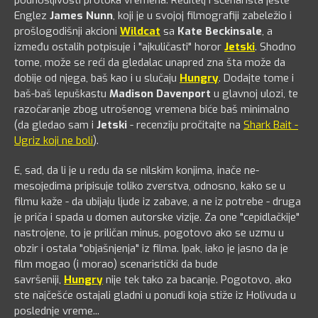
Englez
James Nunn
, koji je u svojoj filmografiji zabeležio i
prošlogodišnji akcioni
Wildcat
sa
Kate Beckinsale
, a
između ostalih potpisuje i "ajkuličasti" horor
Jetski
. Shodno
tome, može se reći da gledalac unapred zna šta može da
dobije od njega, baš kao i u slučaju
Hungry
. Dodajte tome i
baš-baš lepuškastu
Madison Davenport
u glavnoj ulozi, te
razočaranje zbog utrošenog vremena biće baš minimalno
(da gledao sam i
Jetski
- recenziju pročitajte na
Shark Bait -
Ugriz koji ne boli
).
E, sad, da li je u redu da se nilskim konjima, inače ne-
mesojedima pripisuje toliko zverstva, odnosno, kako se u
filmu kaže - da ubijaju ljude iz zabave, a ne iz potrebe - druga
je priča i spada u domen autorske vizije. Za one "cepidlačkije"
nastrojene, to je priličan minus, pogotovo ako se uzmu u
obzir i ostala "objašnjenja" iz filma. Ipak, iako je jasno da je
film mogao (i morao) scenaristički da bude
savršeniji,
Hungry
nije tek tako za bacanje. Pogotovo, ako
ste najčešće ostajali gladni u ponudi koja stiže iz Holivuda u
poslednje vreme...