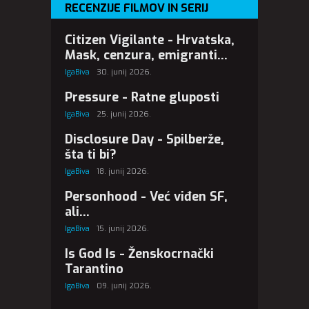
RECENZIJE FILMOV IN SERIJ
Citizen Vigilante - Hrvatska,
Mask, cenzura, emigranti...
IgaBiva
30. junij 2026.
Pressure - Ratne gluposti
IgaBiva
25. junij 2026.
Disclosure Day - Spilberže,
šta ti bi?
IgaBiva
18. junij 2026.
Personhood - Već viđen SF,
ali...
IgaBiva
15. junij 2026.
Is God Is - Ženskocrnački
Tarantino
IgaBiva
09. junij 2026.