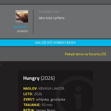
15.07.2026. 12:01
Jako loše i jeftino.
grobarko
MEMBER
NALOŽI VEČ KOMENTARJEV
Pokaži temo na forumu (11)
;
Hungry
(2026)
NASLOV:
KRVAVA LAKOTA
LETO:
2026
ZVRST:
srhljivka
,
grozljivka
TRAJANJE:
93 min
REŽIJA:
James Nunn