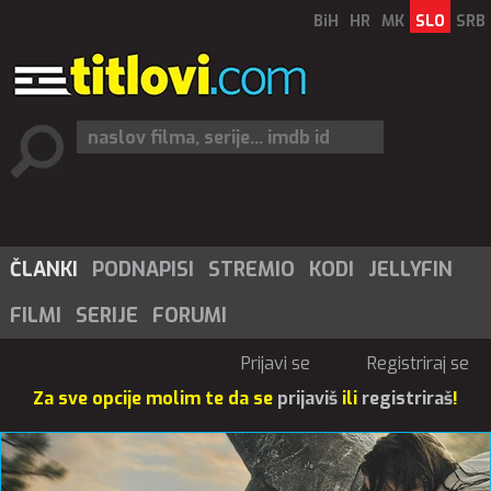
BiH
HR
MK
SLO
SRB
ČLANKI
PODNAPISI
STREMIO
KODI
JELLYFIN
FILMI
SERIJE
FORUMI
Prijavi se
Registriraj se
Za sve opcije molim te da se
prijaviš
ili
registriraš
!