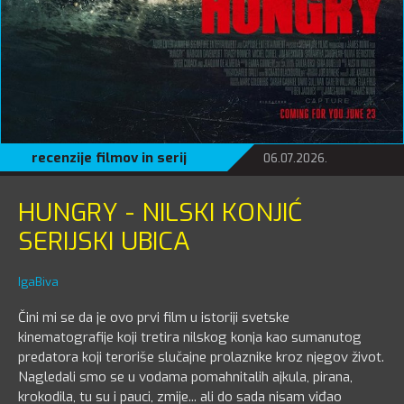
recenzije filmov in serij
06.07.2026.
HUNGRY - NILSKI KONJIĆ
SERIJSKI UBICA
IgaBiva
Čini mi se da je ovo prvi film u istoriji svetske
kinematografije koji tretira nilskog konja kao sumanutog
predatora koji teroriše slučajne prolaznike kroz njegov život.
Nagledali smo se u vodama pomahnitalih ajkula, pirana,
krokodila, tu su i pauci, zmije... ali do sada nisam viđao