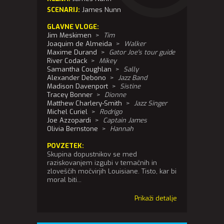
SCENARIJ:
James Nunn
GLAVNE VLOGE:
Jim Meskimen
>
Tim
Joaquim de Almeida
>
Walker
Maxime Durand
>
Gator Joe's tour guide
River Codack
>
Mikey
Samantha Coughlan
>
Sally
Alexander Debono
>
Jazz Band
Madison Davenport
>
Sistine
Tracey Bonner
>
Dionne
Matthew Charlery-Smith
>
Jazz Singer
Michel Curiel
>
Rodrigo
Joe Azzopardi
>
Captain James
Olivia Bernstone
>
Hannah
POVZETEK:
Skupina dopustnikov se med
raziskovanjem izgubi v temačnih in
zloveščih močvirjih Louisiane. Tisto, kar bi
moral biti...
Prikaži detalje