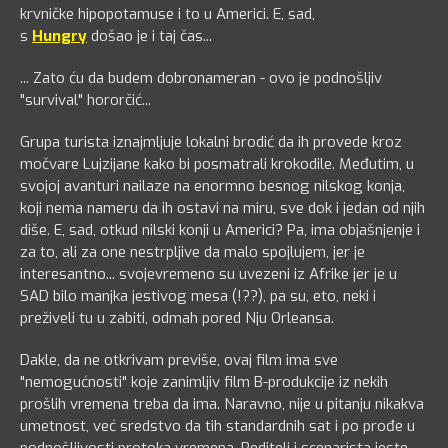
krvničke hipopotamuse i to u Americi. E, sad,
s
Hungry
došao je i taj čas...
... Zato ću da budem dobronameran - ovo je podnošljiv
"survival" hororčić...
Grupa turista iznajmljuje lokalni brodić da ih provede kroz
močvare Lujzijane kako bi posmatrali krokodile. Međutim, u
svojoj avanturi nailaze na enormno besnog nilskog konja,
koji nema nameru da ih ostavi na miru, sve dok i jedan od njih
diše. E, sad, otkud nilski konji u Americi? Pa, ima objašnjenje i
za to, ali za one nestrpljive da malo spojlujem, jer je
interesantno... svojevremeno su uvezeni iz Afrike jer je u
SAD bilo manjka jestivog mesa (!??), pa su, eto, neki i
preživeli tu u zabiti, odmah pored Nju Orleansa.
Dakle, da ne otkrivam previše, ovaj film ima sve
"nemogućnosti" koje zanimljiv film B-produkcije iz nekih
prošlih vremena treba da ima. Naravno, nije u pitanju nikakva
umetnost, već sredstvo da tih standardnih sat i po prođe u
podnošljivosti protoka vremena. Reditelj i scenarista jeste