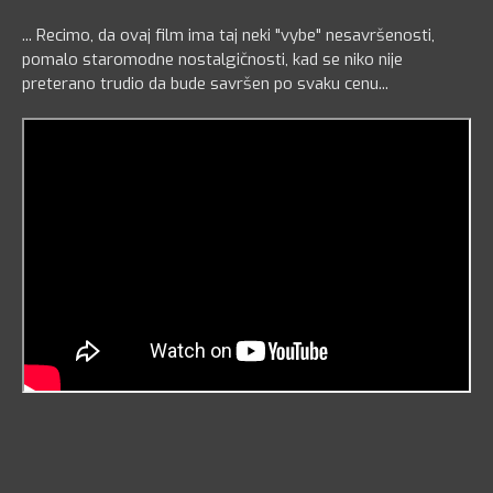
... Recimo, da ovaj film ima taj neki "vybe" nesavršenosti,
pomalo staromodne nostalgičnosti, kad se niko nije
preterano trudio da bude savršen po svaku cenu...