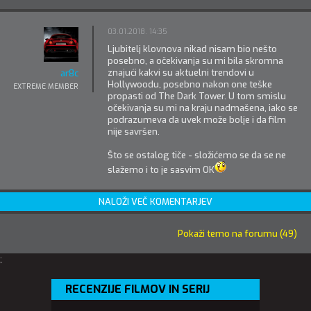
03.01.2018. 14:35
Ljubitelj klovnova nikad nisam bio nešto
posebno, a očekivanja su mi bila skromna
znajući kakvi su aktuelni trendovi u
ar8c
Hollywoodu, posebno nakon one teške
EXTREME MEMBER
propasti od The Dark Tower. U tom smislu
očekivanja su mi na kraju nadmašena, iako se
podrazumeva da uvek može bolje i da film
nije savršen.
Što se ostalog tiče - složićemo se da se ne
slažemo i to je sasvim OK
NALOŽI VEČ KOMENTARJEV
Pokaži temo na forumu (49)
;
RECENZIJE FILMOV IN SERIJ