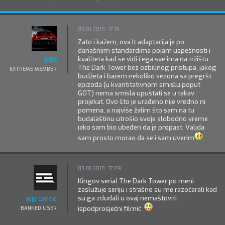
03.01.2018. 17:19
Zato i kažem, ova It adaptacija je po
današnjim standardima pojam uspešnosti i
kvaliteta kad se vidi čega sve ima na tržištu.
ar8c
The Dark Tower bez ozbiljnog pristupa, jakog
EXTREME MEMBER
budžeta i barem nekoliko sezona sa pregršt
epizoda (u kvantitativnom smislu poput
GOT) nema smisla upuštati se u takav
projekat. Ovo što je urađeno nije vredno ni
pomena, a najviše žalim što sam na tu
budalaštinu utrošio svoje slobodno vreme
iako sam bio ubeđen da je propast. Valjda
sam prosto morao da se i sam uverim
03.01.2018. 17:09
Kingov serial The Dark Tower po meni
zaslužuje seriju i strašno su me razočarali kad
su ga zdudali u ovaj nemaštoviti
jeje cantiq
ispodprosječni filmić
BANNED USER