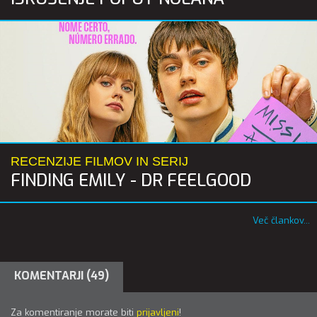
RECENZIJE FILMOV IN SERIJ
FINDING EMILY - DR FEELGOOD
Več člankov...
KOMENTARJI (49)
Za komentiranje morate biti
prijavljeni
!