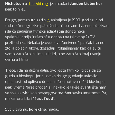
Nicholson
u
The Shining
, jer mlađani
Jaeden Lieberher
ipak to nije...
Drugo, pomenuta serija
It
, snimljena je 1990. godine, a od
tada je "mnogo kiše palo Derijem", pa sam, iskreno, očekivao
i da će sadašnja filmska adaptacija doneti neka
spektakularnija "rešenja" u odnosu na (slavnog?) TV
prethodnika. Nekako je ovde sve "umiveno", pa, čak i samo
zlo, a pojedini likovi, događaji i "objašnjenja" kao da su tu
samo zato što ih i ima u knjizi, a ne zato što imaju svoju
svrhu u filmu.
Treće, i da ne dužim dalje, ovo jeste film koji treba da se
gleda u bioskopu, jer bi svako drugo gledanje uslovilo
opasnost od upliva u dosadu i "premotavanje". U bioskopu,
ipak, vreme "brže prođe", a i nekako je lakše svariti šta nam
se sve servira kao bespogovorna žanrovska umetnost. Pa,
makar ona bila i "
fast food
".
Sve u svemu,
korektno
, mada...