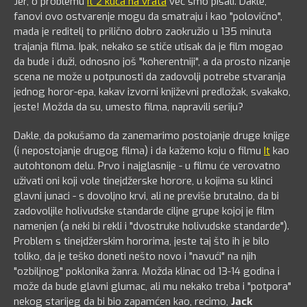
Jer, o problemu
It 2 kuca na vrata
već smo pisali. Dakle,
fanovi ovo ostvarenje mogu da smatraju i kao "polovično",
mada je reditelj to prilično dobro zaokružio u 135 minuta
trajanja filma. Ipak, nekako se stiče utisak da je film mogao
da bude i duži, odnosno još "koherentniji", a da prosto nizanje
scena ne može u potpunosti da zadovolji potrebe stvaranja
jednog horor-epa, kakav izvorni književni predložak, svakako,
jeste! Možda da su, umesto filma, napravili seriju?
Dakle, da pokušamo da zanemarimo postojanje druge knjige
(i nepostojanje drugog filma) i da kažemo koju o filmu
It
kao
autohtonom delu. Prvo i najglasnije - u filmu će verovatno
uživati oni koji vole tinejdžerske horore, u kojima su klinci
glavni junaci - s dovoljno krvi, ali ne previše brutalno, da bi
zadovoljile holivudske standarde ciljne grupe kojoj je film
namenjen (a neki bi rekli i "dvostruke holivudske standarde").
Problem s tinejdžerskim hororima, jeste taj što ih je bilo
toliko, da je teško doneti nešto novo i "navući" na njih
"ozbiljnog" poklonika žanra. Možda klinac od 13-14 godina i
može da bude glavni glumac, ali mu nekako treba i "potpora"
nekog starijeg da bi bio zapamćen kao, recimo,
Jack