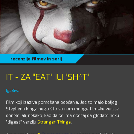
recenzije filmov in serij
07.09.2017., update 12.10.2017.
IT - ZA "EAT" ILI "SH*T"
IgaBiva
Film koji izaziva pomešana osećanja. Jes to malo boljeg
Stephena Kinga nego što su nam mnoge filmske verzije
donele, ali, nekako, kao da se ima osećaj da gledate neku
"digest" verziju
Stranger Things
.