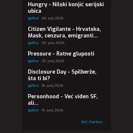
Hungry - Nilski konjić serijski
ubica
IgaBiva
06. julij 2026.
Citizen Vigilante - Hrvatska,
Mask, cenzura, emigranti...
IgaBiva
30. junij 2026.
Pressure - Ratne gluposti
IgaBiva
25. junij 2026.
Disclosure Day - Spilberže,
šta ti bi?
IgaBiva
18. junij 2026.
Personhood - Već viđen SF,
ali...
IgaBiva
15. junij 2026.
Več člankov...