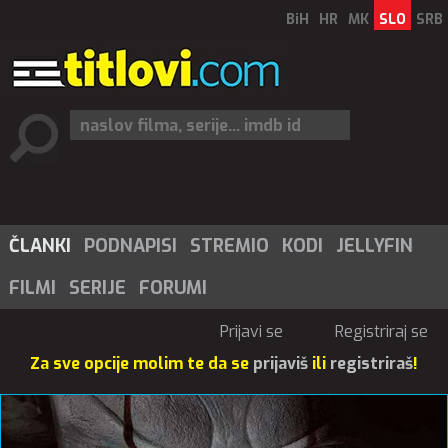
BiH
HR
MK
SLO
SRB
ČLANKI
PODNAPISI
STREMIO
KODI
JELLYFIN
FILMI
SERIJE
FORUMI
Prijavi se
Registriraj se
Za sve opcije molim te da se
prijaviš
ili
registriraš
!