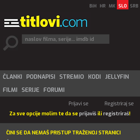
BiH
HR
MK
SLO
SRB
ČLANKI
PODNAPISI
STREMIO
KODI
JELLYFIN
FILMI
SERIJE
FORUMI
Prijavi se
Registriraj se
Za sve opcije molim te da se
prijaviš
ili
registriraš
!
ČINI SE DA NEMAŠ PRISTUP TRAŽENOJ STRANICI