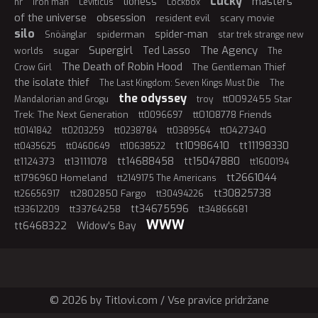
Lucky
masters
lioness
hr
iron man
Leviticus
Lockbox
of the universe
obsession
resident evil
scary movie
silo
spider-man
spiderman
Snöänglar
star trek strange new
Supergirl
The Agency
Ted Lasso
sugar
worlds
The
The Death of Robin Hood
The Gentleman Thief
Crow Girl
the isolate thief
The Last Kingdom: Seven Kings Must Die
The
the odyssey
tt0092455 Star
Mandalorian and Grogu
troy
Trek: The Next Generation
tt0108778 Friends
tt0096697
tt0427340
tt0141842
tt0203259
tt0238784
tt0389564
tt10986410
tt11198330
tt0435625
tt0460649
tt10638522
tt14688458
tt15047880
tt1124373
tt13111078
tt1600194
tt2661044
tt1796960 Homeland
tt2149175 The Americans
tt30825738
tt2802850 Fargo
tt26656917
tt30494226
tt34675596
tt33764258
tt34866681
tt33612209
WWW
tt6468322
Widow's Bay
© 2026 by Titlovi.com / Vse pravice pridržane