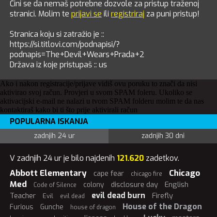
Čini se da nemaš potrebne dozvole za pristup traženoj
stranici. Molim te
prijavi se
ili
registriraj
za puni pristup!
Stranica koju si zatražio je ::
https://si.titlovi.com/podnapisi/?
podnapis=The+Devil+Wears+Prada+2
Država iz koje pristupaš :: us
Ako i nakon registracije/prijave vidiš ovu poruku to znači da nisi
aktivirao svoj račun. Provjeri u svom SPAM foleru. Ukoliko se
aktivacijski e-mail ne nalazi u tvom SPAM folderu molim te da nas
kontaktiraš kako bi ti što prije aktivirali račun
POPULARNA ISKANJA
zadnjih 24 ur
zadnjih 30 dni
V zadnjih 24 ur je bilo najdenih
121.620
zadetkov.
Abbott Elementary
Chicago
cape fear
chicago fire
Med
disclosure day
English
colony
Code of Silence
evil dead burn
Teacher
Firefly
Evil
evil dead
House of the Dragon
Furious
Gunche
house of dragon