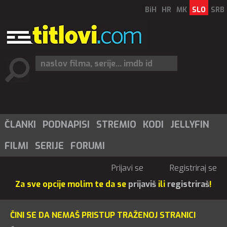
BiH
HR
MK
SLO
SRB
ČLANKI
PODNAPISI
STREMIO
KODI
JELLYFIN
FILMI
SERIJE
FORUMI
Prijavi se
Registriraj se
Za sve opcije molim te da se
prijaviš
ili
registriraš
!
ČINI SE DA NEMAŠ PRISTUP TRAŽENOJ STRANICI