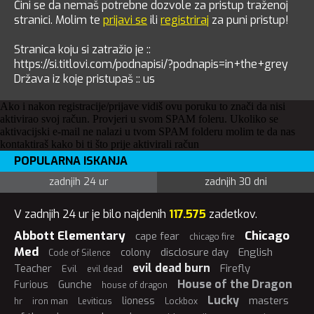
Čini se da nemaš potrebne dozvole za pristup traženoj
stranici. Molim te
prijavi se
ili
registriraj
za puni pristup!
Stranica koju si zatražio je ::
https://si.titlovi.com/podnapisi/?podnapis=in+the+grey
Država iz koje pristupaš :: us
Ako i nakon registracije/prijave vidiš ovu poruku to znači da nisi
aktivirao svoj račun. Provjeri u svom SPAM foleru. Ukoliko se
aktivacijski e-mail ne nalazi u tvom SPAM folderu molim te da nas
kontaktiraš kako bi ti što prije aktivirali račun
POPULARNA ISKANJA
zadnjih 24 ur
zadnjih 30 dni
V zadnjih 24 ur je bilo najdenih
117.575
zadetkov.
Abbott Elementary
Chicago
cape fear
chicago fire
Med
disclosure day
English
colony
Code of Silence
evil dead burn
Teacher
Firefly
Evil
evil dead
House of the Dragon
Furious
Gunche
house of dragon
Lucky
masters
lioness
hr
iron man
Leviticus
Lockbox