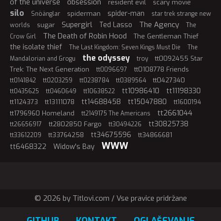
of the universe
obsession
resident evil
scary movie
silo
spider-man
spiderman
Snöänglar
star trek strange new
Supergirl
The Agency
Ted Lasso
sugar
worlds
The
The Death of Robin Hood
The Gentleman Thief
Crow Girl
the isolate thief
The Last Kingdom: Seven Kings Must Die
The
the odyssey
tt0092455 Star
Mandalorian and Grogu
troy
Trek: The Next Generation
tt0108778 Friends
tt0096697
tt0427340
tt0141842
tt0203259
tt0238784
tt0389564
tt10986410
tt11198330
tt0435625
tt0460649
tt10638522
tt14688458
tt15047880
tt1124373
tt13111078
tt1600194
tt2661044
tt1796960 Homeland
tt2149175 The Americans
tt30825738
tt2802850 Fargo
tt26656917
tt30494226
tt34675596
tt33764258
tt34866681
tt33612209
WWW
tt6468322
Widow's Bay
© 2026 by Titlovi.com / Vse pravice pridržane