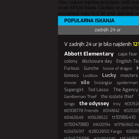
Ako i nakon registracije/prijave vidiš ovu
svom SPAM foleru. Ukoliko se aktivacijs
kontaktiraš kako bi ti što prije aktivirali r
POPULARNA ISKANJA
zadnjih 24 ur
V zadnjih 24 ur je bilo najdenih
12
Abbott Elementary
cape fear
disclosure day
English Te
colony
Furious
Gunche
house of dragon
Lucky
masters 
lioness
Lockbox
silo
movie
spiderman
Snöänglar
Supergirl
The Agency
Ted Lasso
the isolate thief
Gentleman Thief
the odyssey
tt00924
Grogu
troy
tt0108778 Friends
tt0141842
tt02032
tt10986410
tt0460649
tt10638522
tt15047880
tt1796960 
tt1600194
tt2802850 Fargo
tt26656917
tt3049
tt34675596
tt64683
tt34866681