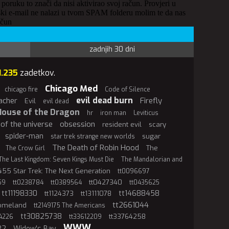
 poruku to znači da nisi aktivirao svoj račun. Provjeri u
ki e-mail ne nalazi u tvom SPAM folderu molim te da nas
ačun
zadnjih 30 dni
1.235
zadetkov.
Chicago Med
chicago fire
Code of Silence
evil dead burn
acher
Firefly
Evil
evil dead
House of the Dragon
hr
iron man
Leviticus
of the universe
obsession
resident evil
scary
spider-man
sugar
star trek strange new worlds
The Death of Robin Hood
The
The Crow Girl
The Last Kingdom: Seven Kings Must Die
The Mandalorian and
55 Star Trek: The Next Generation
tt0096697
tt0427340
59
tt0238784
tt0389564
tt0435625
tt11198330
tt14688458
tt1124373
tt13111078
tt2661044
Homeland
tt2149175 The Americans
tt30825738
tt33764258
4226
tt33612209
WWW
22
Widow's Bay