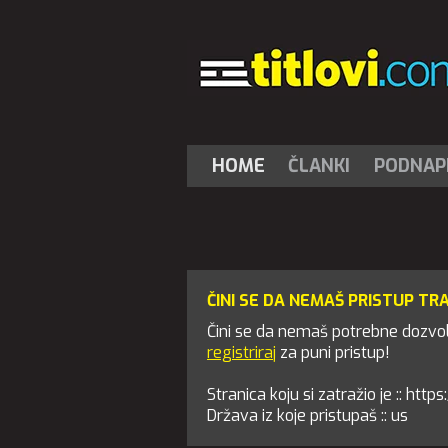
HOME
ČLANKI
PODNAPI
ČINI SE DA NEMAŠ PRISTUP TR
Čini se da nemaš potrebne dozvole
registriraj
za puni pristup!
Stranica koju si zatražio je :: ht
Država iz koje pristupaš :: us