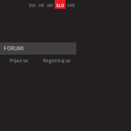
BiH
HR
MK
SLO
SRB
FORUMI
Prijavi se
Registriraj se