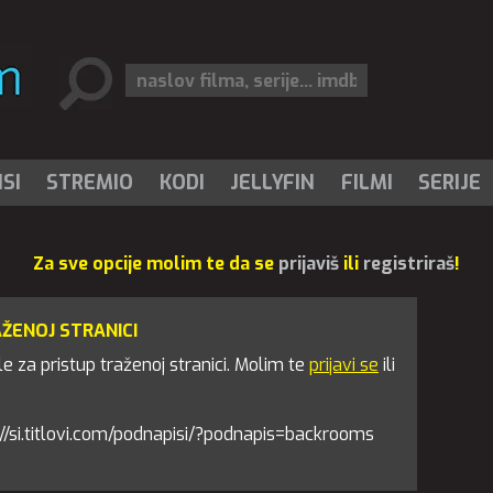
SI
STREMIO
KODI
JELLYFIN
FILMI
SERIJE
Za sve opcije molim te da se
prijaviš
ili
registriraš
!
AŽENOJ STRANICI
 za pristup traženoj stranici. Molim te
prijavi se
ili
tps://si.titlovi.com/podnapisi/?podnapis=backrooms