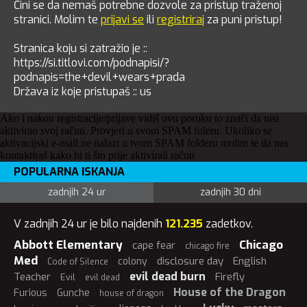
Čini se da nemaš potrebne dozvole za pristup traženoj
stranici. Molim te
prijavi se
ili
registriraj
za puni pristup!
Stranica koju si zatražio je ::
https://si.titlovi.com/podnapisi/?
podnapis=the+devil+wears+prada
Država iz koje pristupaš :: us
Ako i nakon registracije/prijave vidiš ovu poruku to znači da nisi
aktivirao svoj račun. Provjeri u svom SPAM foleru. Ukoliko se
aktivacijski e-mail ne nalazi u tvom SPAM folderu molim te da nas
kontaktiraš kako bi ti što prije aktivirali račun
POPULARNA ISKANJA
zadnjih 24 ur
zadnjih 30 dni
V zadnjih 24 ur je bilo najdenih
121.235
zadetkov.
Abbott Elementary
Chicago
cape fear
chicago fire
Med
disclosure day
English
colony
Code of Silence
evil dead burn
Teacher
Firefly
Evil
evil dead
House of the Dragon
Furious
Gunche
house of dragon