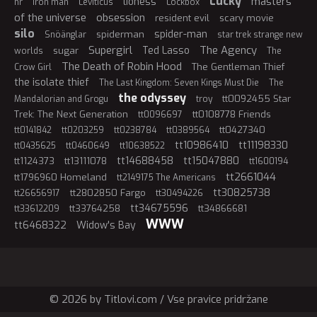
Lucky
masters
lioness
hr
iron man
Leviticus
Lockbox
of the universe
obsession
resident evil
scary movie
silo
spider-man
spiderman
Snöänglar
star trek strange new
Supergirl
The Agency
Ted Lasso
sugar
worlds
The
The Death of Robin Hood
The Gentleman Thief
Crow Girl
the isolate thief
The Last Kingdom: Seven Kings Must Die
The
the odyssey
tt0092455 Star
Mandalorian and Grogu
troy
Trek: The Next Generation
tt0108778 Friends
tt0096697
tt0427340
tt0141842
tt0203259
tt0238784
tt0389564
tt10986410
tt11198330
tt0435625
tt0460649
tt10638522
tt14688458
tt15047880
tt1124373
tt13111078
tt1600194
tt2661044
tt1796960 Homeland
tt2149175 The Americans
tt30825738
tt2802850 Fargo
tt26656917
tt30494226
tt34675596
tt33764258
tt34866681
tt33612209
WWW
tt6468322
Widow's Bay
© 2026 by Titlovi.com / Vse pravice pridržane