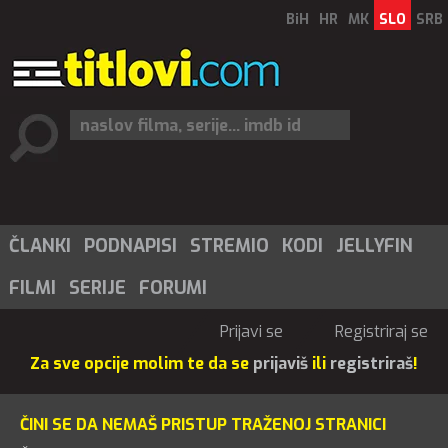
BiH
HR
MK
SLO
SRB
ČLANKI
PODNAPISI
STREMIO
KODI
JELLYFIN
FILMI
SERIJE
FORUMI
Prijavi se
Registriraj se
Za sve opcije molim te da se
prijaviš
ili
registriraš
!
ČINI SE DA NEMAŠ PRISTUP TRAŽENOJ STRANICI