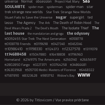
Silo
universe
Normal
obsession
Project Hail Mary
SOULM8TE
spider-man
star
spiderman
spider man
trek strange new worlds
Star Trek: Strange New Worlds
sugar
supergirl
ted
Stuart Fails to Save the Universe
The Agency
lasso
The Death of Robin Hood
The Ark
The
The
The Isolate Thief
Devil Wears Prada 2
The Devil's Mouth
last house
the odyssey
the mandalorian and grogu
tt0092455 Star Trek: The Next Generation
tt0108778
tt0108778 Friends
tt0119698
tt0427340
tt0452046
tt10986410
tt11198330
tt12327578
tt1124373
tt13111078
tt14688458
tt15047880
tt16418808
tt1796960
Homeland
tt2149175 The Americans
tt26656917
tt2560140
tt2802850 Fargo
tt33764258
tt34866681
tt32273171
tt36303968
tt6468322
tt5057130 Medici: Masters of Florence
WWW
tt8323628
tt7587890
tt9813792
Widow's Bay
© 2026 by Titlovi.com / Vse pravice pridržane