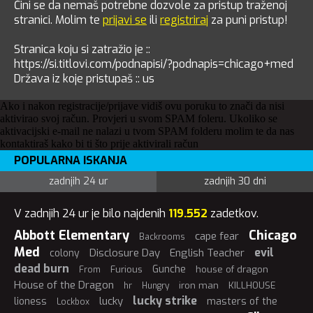
Čini se da nemaš potrebne dozvole za pristup traženoj
stranici. Molim te
prijavi se
ili
registriraj
za puni pristup!
Stranica koju si zatražio je ::
https://si.titlovi.com/podnapisi/?podnapis=chicago+med
Država iz koje pristupaš :: us
Ako i nakon registracije/prijave vidiš ovu poruku to znači da nisi
aktivirao svoj račun. Provjeri u svom SPAM foleru. Ukoliko se
aktivacijski e-mail ne nalazi u tvom SPAM folderu molim te da nas
kontaktiraš kako bi ti što prije aktivirali račun
POPULARNA ISKANJA
zadnjih 24 ur
zadnjih 30 dni
V zadnjih 24 ur je bilo najdenih
119.552
zadetkov.
Abbott Elementary
Chicago
cape fear
Backrooms
Med
evil
Disclosure Day
English Teacher
colony
dead burn
Gunche
Furious
house of dragon
From
House of the Dragon
iron man
KILLHOUSE
hr
Hungry
lucky strike
lucky
lioness
masters of the
Lockbox