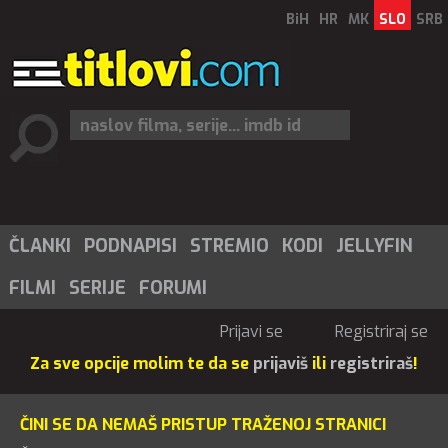
BiH
HR
MK
SLO
SRB
ČLANKI
PODNAPISI
STREMIO
KODI
JELLYFIN
FILMI
SERIJE
FORUMI
Prijavi se
Registriraj se
Za sve opcije molim te da se
prijaviš
ili
registriraš
!
ČINI SE DA NEMAŠ PRISTUP TRAŽENOJ STRANICI