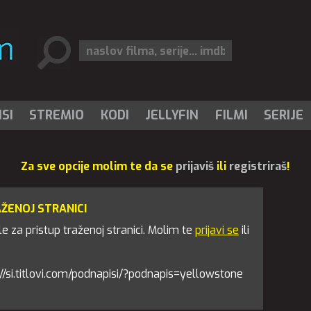
SI
STREMIO
KODI
JELLYFIN
FILMI
SERIJE
Za sve opcije molim te da se
prijaviš
ili
registriraš
!
AŽENOJ STRANICI
 za pristup traženoj stranici. Molim te
prijavi se
ili
ps://si.titlovi.com/podnapisi/?podnapis=yellowstone