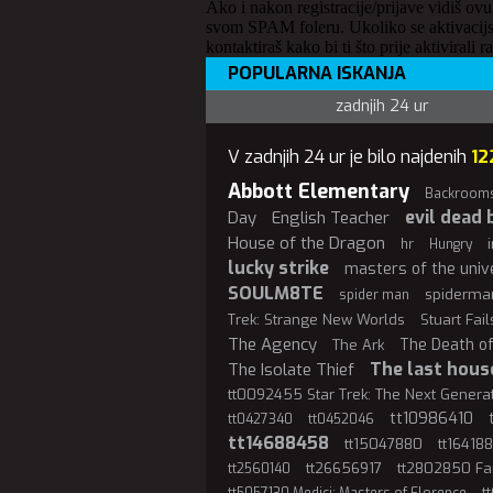
Ako i nakon registracije/prijave vidiš ovu
svom SPAM foleru. Ukoliko se aktivacijs
kontaktiraš kako bi ti što prije aktivirali r
POPULARNA ISKANJA
zadnjih 24 ur
V zadnjih 24 ur je bilo najdenih
12
Abbott Elementary
Backroom
evil dead 
Day
English Teacher
House of the Dragon
hr
Hungry
lucky strike
masters of the univ
SOULM8TE
spiderma
spider man
Trek: Strange New Worlds
Stuart Fai
The Agency
The Death o
The Ark
The last hous
The Isolate Thief
tt0092455 Star Trek: The Next Genera
tt10986410
tt0427340
tt0452046
tt14688458
tt15047880
tt16418
tt26656917
tt2802850 Fa
tt2560140
t