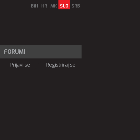
BiH
HR
MK
SLO
SRB
FORUMI
Prijavi se
Registriraj se