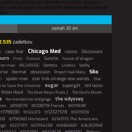
 poruku to znači da nisi aktivirao svoj račun. Provjeri u
ki e-mail ne nalazi u tvom SPAM folderu molim te da nas
ačun
zadnjih 30 dni
2.535
zadetkov.
Chicago Med
cape fear
Disclosure
colony
s
burn
Gunche
Furious
house of dragon
From
lucky
lioness
iron man
KILLHOUSE
Lockbox
Silo
erse
Normal
obsession
Project Hail Mary
spider-man
star trek strange new worlds
n
Star
sugar
supergirl
ted lasso
ls to Save the Universe
f Robin Hood
The Devil Wears Prada 2
The Devil's Mouth
e
the odyssey
the mandalorian and grogu
tion
tt0108778 Friends
tt0119698
tt0108778
tt11198330
tt12327578
tt1124373
tt13111078
808
tt1796960 Homeland
tt2149175 The Americans
rgo
tt33764258
tt34866681
tt36303968
tt32273171
t6468322
tt8323628