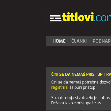
HOME
ČLANKI
PODNAPI
ČINI SE DA NEMAŠ PRISTUP TR
Čini se da nemaš potrebne dozvole
registriraj
za puni pristup!
Stranica koju si zatražio je :: htt
Država iz koje pristupaš :: us