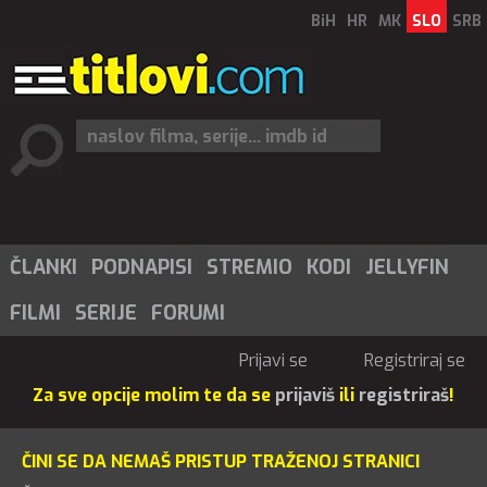
BiH
HR
MK
SLO
SRB
ČLANKI
PODNAPISI
STREMIO
KODI
JELLYFIN
FILMI
SERIJE
FORUMI
Prijavi se
Registriraj se
Za sve opcije molim te da se
prijaviš
ili
registriraš
!
ČINI SE DA NEMAŠ PRISTUP TRAŽENOJ STRANICI