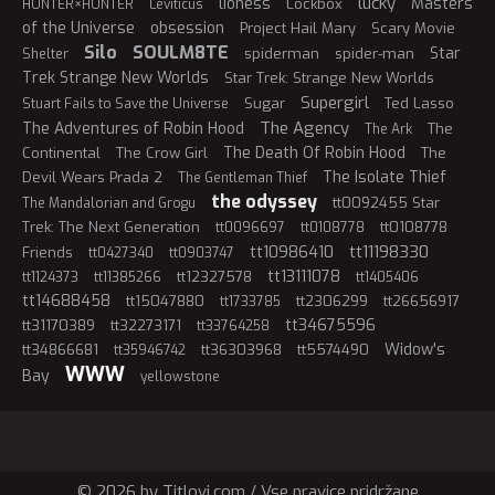
lucky
lioness
Masters
Lockbox
HUNTER×HUNTER
Leviticus
of the Universe
obsession
Project Hail Mary
Scary Movie
Silo
SOULM8TE
Star
spiderman
spider-man
Shelter
Trek Strange New Worlds
Star Trek: Strange New Worlds
Supergirl
Sugar
Ted Lasso
Stuart Fails to Save the Universe
The Agency
The Adventures of Robin Hood
The
The Ark
The Death Of Robin Hood
Continental
The Crow Girl
The
The Isolate Thief
Devil Wears Prada 2
The Gentleman Thief
the odyssey
tt0092455 Star
The Mandalorian and Grogu
Trek: The Next Generation
tt0108778
tt0096697
tt0108778
tt11198330
tt10986410
Friends
tt0427340
tt0903747
tt13111078
tt12327578
tt1124373
tt11385266
tt1405406
tt14688458
tt15047880
tt2306299
tt26656917
tt1733785
tt34675596
tt31170389
tt32273171
tt33764258
Widow's
tt34866681
tt36303968
tt5574490
tt35946742
WWW
Bay
yellowstone
© 2026 by Titlovi.com / Vse pravice pridržane