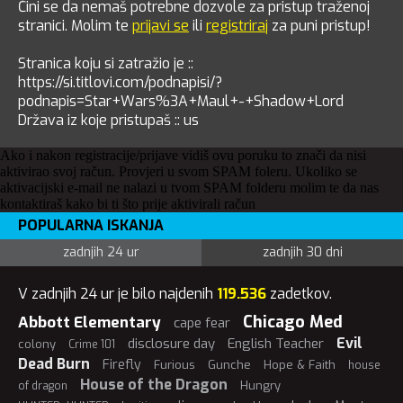
Čini se da nemaš potrebne dozvole za pristup traženoj
stranici. Molim te
prijavi se
ili
registriraj
za puni pristup!
Stranica koju si zatražio je ::
https://si.titlovi.com/podnapisi/?
podnapis=Star+Wars%3A+Maul+-+Shadow+Lord
Država iz koje pristupaš :: us
Ako i nakon registracije/prijave vidiš ovu poruku to znači da nisi
aktivirao svoj račun. Provjeri u svom SPAM foleru. Ukoliko se
aktivacijski e-mail ne nalazi u tvom SPAM folderu molim te da nas
kontaktiraš kako bi ti što prije aktivirali račun
POPULARNA ISKANJA
zadnjih 24 ur
zadnjih 30 dni
V zadnjih 24 ur je bilo najdenih
119.536
zadetkov.
Chicago Med
Abbott Elementary
cape fear
Evil
disclosure day
English Teacher
colony
Crime 101
Dead Burn
Firefly
Furious
Gunche
Hope & Faith
house
House of the Dragon
Hungry
of dragon