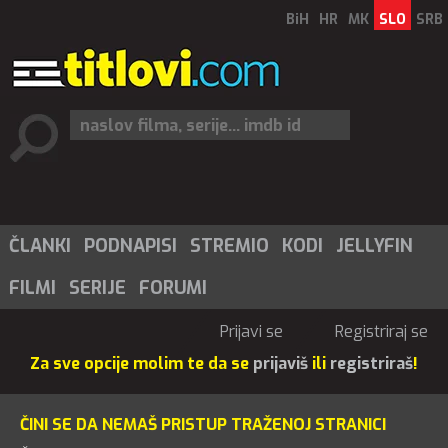
BiH
HR
MK
SLO
SRB
ČLANKI
PODNAPISI
STREMIO
KODI
JELLYFIN
FILMI
SERIJE
FORUMI
Prijavi se
Registriraj se
Za sve opcije molim te da se
prijaviš
ili
registriraš
!
ČINI SE DA NEMAŠ PRISTUP TRAŽENOJ STRANICI