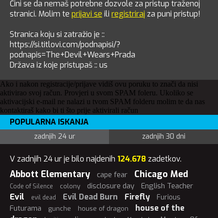
Čini se da nemaš potrebne dozvole za pristup traženoj
stranici. Molim te
prijavi se
ili
registriraj
za puni pristup!
Stranica koju si zatražio je ::
https://si.titlovi.com/podnapisi/?
podnapis=The+Devil+Wears+Prada
Država iz koje pristupaš :: us
Ako i nakon registracije/prijave vidiš ovu poruku to znači da nisi
aktivirao svoj račun. Provjeri u svom SPAM foleru. Ukoliko se
aktivacijski e-mail ne nalazi u tvom SPAM folderu molim te da nas
kontaktiraš kako bi ti što prije aktivirali račun
POPULARNA ISKANJA
zadnjih 24 ur
zadnjih 30 dni
V zadnjih 24 ur je bilo najdenih
124.678
zadetkov.
Abbott Elementary
Chicago Med
cape fear
disclosure day
English Teacher
colony
Code of Silence
Evil
Evil Dead Burn
Firefly
Furious
evil dead
house of the
Futurama
gunche
house of dragon