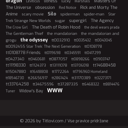
dragon
Masters Of
lioness
lucky
Leviticus
Marshals
The Universe
obsession
Rick and Morty The
Red Notice
Silo
Anime
scary movie
spiderman
spider-man
Star
supergirl
The Agency
Trek Strange New Worlds
sugar
The Death of Robin Hood
The Crow Girl
the devil wears prada
The Gentleman Thief
the mandalorian
the mandalorian and
the odyssey
grogu
tt0032910
tt0035432
tt0043045
tt0092455 Star Trek: The Next Generation
tt0108778
tt0108778 Friends
tt0119698
tt0345591
tt0417299
tt0427340
tt0877057
tt0460681
tt0898266
tt0903747
tt11198330
tt14688458
tt1124373
tt13111078
tt13706018
tt15047880
tt1772264
tt16418808
tt1796960 Homeland
tt26656917
tt31170389
tt18546730
tt2861424
tt32273171
tt33764258
tt34675596
tt37287335
tt6468322
tt8814476
WWW
Widow's Bay
Tuner
© 2026 by Titlovi.com / Vse pravice pridržane