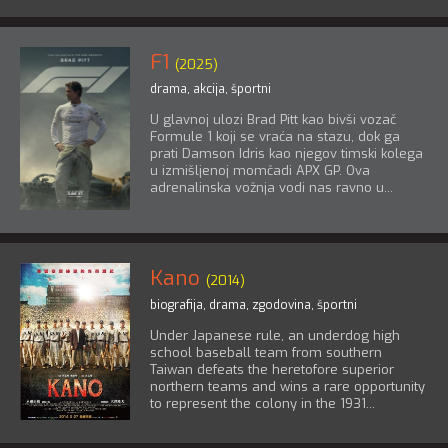
F1
(2025)
drama
,
akcija
,
športni
U glavnoj ulozi Brad Pitt kao bivši vozač
Formule 1 koji se vraća na stazu, dok ga
prati Damson Idris kao njegov timski kolega
u izmišljenoj momčadi APX GP. Ova
adrenalinska vožnja vodi nas ravno u...
Kano
(2014)
biografija
,
drama
,
zgodovina
,
športni
Under Japanese rule, an underdog high
school baseball team from southern
Taiwan defeats the heretofore superior
northern teams and wins a rare opportunity
to represent the colony in the 1931...