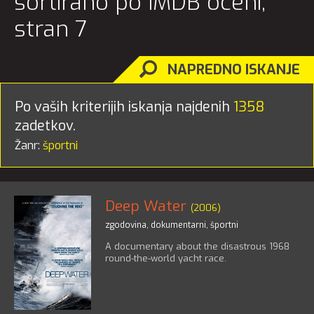
sortirano po IMDB oceni,
stran 7
NAPREDNO ISKANJE
Po vaših kriterijih iskanja najdenih
1358
zadetkov.
Žanr:
športni
Deep Water
(2006)
zgodovina
,
dokumentarni
,
športni
A documentary about the disastrous 1968
round-the-world yacht race.