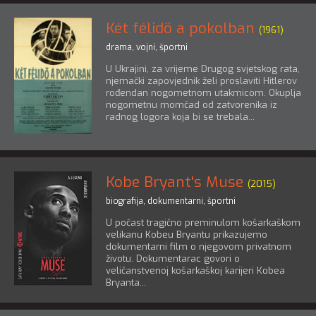
Két félidö a pokolban
(1961)
drama
,
vojni
,
športni
U Ukrajini, za vrijeme Drugog svjetskog rata,
njemački zapovjednik želi proslaviti Hitlerov
rođendan nogometnom utakmicom. Okuplja
nogometnu momčad od zatvorenika iz
radnog logora koja bi se trebala...
Kobe Bryant's Muse
(2015)
biografija
,
dokumentarni
,
športni
U počast tragično preminulom košarkaškom
velikanu Kobeu Bryantu prikazujemo
dokumentarni film o njegovom privatnom
životu. Dokumentarac govori o
veličanstvenoj košarkaškoj karijeri Kobea
Bryanta...