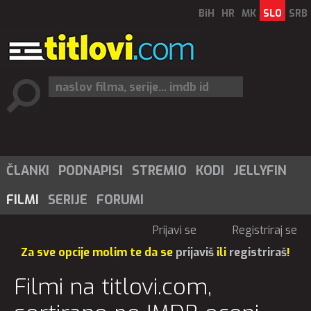
BiH
HR
MK
SLO
SRB
ČLANKI
PODNAPISI
STREMIO
KODI
JELLYFIN
FILMI
SERIJE
FORUMI
Prijavi se
Registriraj se
Za sve opcije molim te da se
prijaviš
ili
registriraš
!
Filmi na titlovi.com,