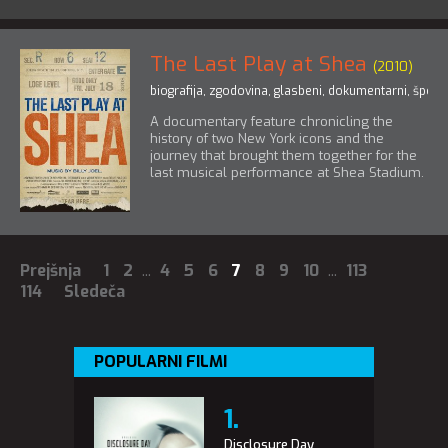
The Last Play at Shea
(2010)
biografija
,
zgodovina
,
glasbeni
,
dokumentarni
,
športn
A documentary feature chronicling the
history of two New York icons and the
journey that brought them together for the
last musical performance at Shea Stadium.
Prejšnja
1
2
...
4
5
6
7
8
9
10
...
113
114
Sledeča
POPULARNI FILMI
Disclosure Day