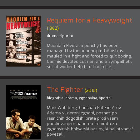
Requiem for a Heavyweight
(1962)
drama
,
športni
Mountain Rivera, a punchy has-been
managed by the unprincipled Maish, is
mauled in a fight and forced to quit boxing.
Can his devoted cutman and a sympathetic
social worker help him find a life...
The Fighter
(2010)
biografija
,
drama
,
zgodovina
,
športni
Mark Wahlberg, Christian Bale in Amy
Adams v izjemni zgodbi, posneti po
resničnih dogodkih: brata proti vsem
pričakovanjem naporno trenirata za
zgodovinski boksarski naslov, ki naj bi vnovič
povezal...